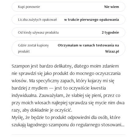
Kupi ponownie
Nie wiem
Liczba zużytych opakowań
w trakcie pierwszego opakowania
Od kiedy używasz produktu
2 tygodnie
Gdzie został kupiony
Otrzymałam w ramach testowania na
produkt
Wizaz.pl
Szampon jest bardzo delikatny, dlatego moim zdaniem 
nie sprawdzi się jako produkt do mocnego oczyszczania 
włosów. Ma specyficzny zapach, który kojarzy mi się 
bardziej z mydłem — jest to oczywiście kwestia 
indywidualna. Zauważyłam, że słabiej się pieni, przez co 
przy moich włosach najlepiej sprawdza się mycie nim dwa 
razy, aby dokładnie je oczyścić.

Myślę, że będzie to produkt odpowiedni dla osób, które 
szukają łagodnego szamponu do regularnego stosowania, 
ale osoby lubiące mocne oczyszczanie (tak jak ja) mogą 