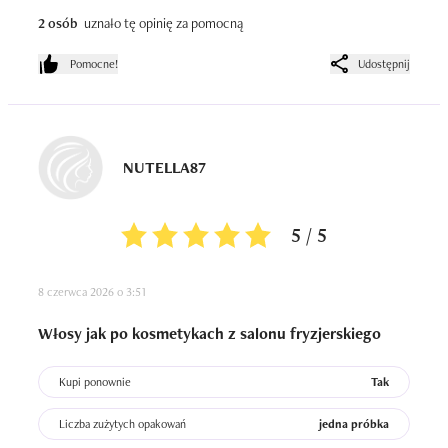
nie być do końca zadowolone.
2 osób
uznało tę opinię za pomocną
Pomocne!
Udostępnij
NUTELLA87
5 / 5
8 czerwca 2026 o 3:51
Włosy jak po kosmetykach z salonu fryzjerskiego
Kupi ponownie
Tak
Liczba zużytych opakowań
jedna próbka