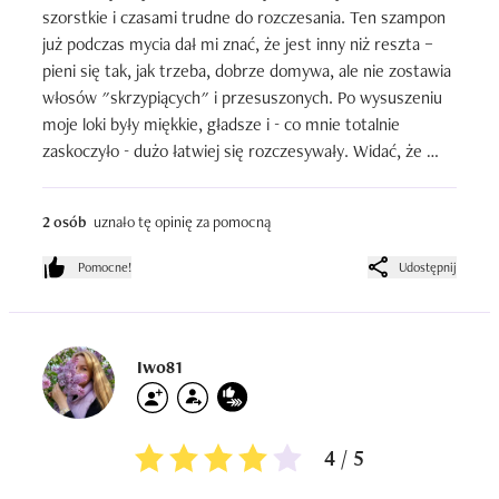
szorstkie i czasami trudne do rozczesania. Ten szampon 
już podczas mycia dał mi znać, że jest inny niż reszta – 
pieni się tak, jak trzeba, dobrze domywa, ale nie zostawia 
włosów "skrzypiących" i przesuszonych. Po wysuszeniu 
moje loki były miękkie, gładsze i - co mnie totalnie 
zaskoczyło - dużo łatwiej się rozczesywały. Widać, że 
ceramidy i ta cała Inca Inchi Lipactive® faktycznie działają, 
bo włosy są nawilżone, ale jednocześnie lekkie i pełne 
2 osób
uznało tę opinię za pomocną
życia. Minus? Zapach jest dość specyficzny, taki trochę 
"fryzjerski" - nie każdemu przypadnie do gustu, ale przy 
Pomocne!
Udostępnij
takich efektach mogę to przeboleć!
Iwo81
4 / 5