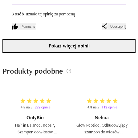
jest odczuwalny od razu.
3 osób
uznało tę opinię za pomocną
Pomocne!
Udostępnij
Pokaż więcej opinii
Produkty podobne
4,8 na 5
222 opinie
4,8 na 5
112 opinie
OnlyBio
Neboa
Hair in Balance, Repair, 
Glow Peptide, Odbudowujący 
Szampon do włosów 
szampon do włosów 