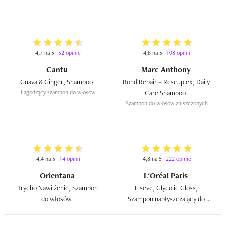
4,7 na 5
52 opinie
4,8 na 5
108 opinii
Cantu
Marc Anthony
Guava & Ginger, Shampoo  
Bond Repair + Rescuplex, Daily 
Łagodzący szampon do włosów
Care Shampoo  
Szampon do włosów zniszczonych
4,4 na 5
14 opinii
4,8 na 5
222 opinie
Orientana
L'Oréal Paris
Trycho Nawilżenie, Szampon 
Elseve, Glycolic Gloss, 
do włosów  
Szampon nabłyszczający do 
włosów matowych, bez 
połysku  