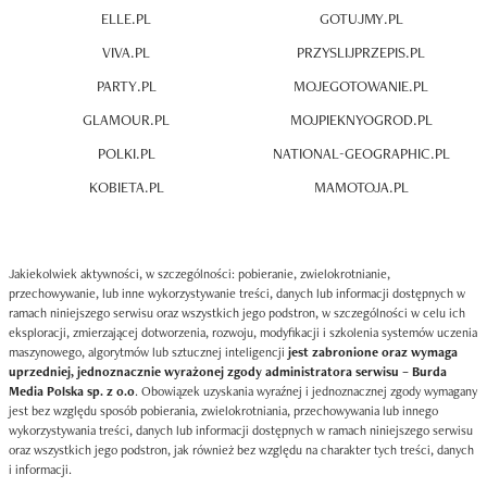
ELLE.PL
GOTUJMY.PL
VIVA.PL
PRZYSLIJPRZEPIS.PL
PARTY.PL
MOJEGOTOWANIE.PL
GLAMOUR.PL
MOJPIEKNYOGROD.PL
POLKI.PL
NATIONAL-GEOGRAPHIC.PL
KOBIETA.PL
MAMOTOJA.PL
Jakiekolwiek aktywności, w szczególności: pobieranie, zwielokrotnianie,
przechowywanie, lub inne wykorzystywanie treści, danych lub informacji dostępnych w
ramach niniejszego serwisu oraz wszystkich jego podstron, w szczególności w celu ich
eksploracji, zmierzającej dotworzenia, rozwoju, modyfikacji i szkolenia systemów uczenia
maszynowego, algorytmów lub sztucznej inteligencji
jest zabronione oraz wymaga
uprzedniej, jednoznacznie wyrażonej zgody administratora serwisu – Burda
Media Polska sp. z o.o
. Obowiązek uzyskania wyraźnej i jednoznacznej zgody wymagany
jest bez względu sposób pobierania, zwielokrotniania, przechowywania lub innego
wykorzystywania treści, danych lub informacji dostępnych w ramach niniejszego serwisu
oraz wszystkich jego podstron, jak również bez względu na charakter tych treści, danych
i informacji.