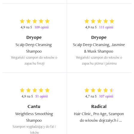
regenerująco-wzmacniający o 
osłabionych, cienkich i 
bogatej formule  
zniszczonych  
4,9 na 5
109 opinii
4,9 na 5
111 opinii
Dryope
Dryope
Scalp Deep Cleansing  
Scalp Deep Cleansing, Jasmine 
Shampoo  
& Musk Shampoo  
Wegański szampon do włosów o 
Wegański szampon do włosów o 
zapachu frezji
zapachu piżma i jaśminu
4,9 na 5
51 opinii
4,7 na 5
107 opinii
Cantu
Radical
Weightless Smoothing 
Hair Clinic, Pro Age, Szampon 
Shampoo  
do włosów dojrzałych i 
Szampon wygładzający do fal i 
farbowanych  
loków