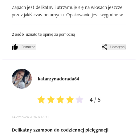
Zapach jest delikatny i utrzymuje się na włosach jeszcze 
przez jakiś czas po umyciu. Opakowanie jest wygodne w 
użyciu i pozwala bez problemu dozować odpowiednią ilość 
produktu.
2 osób
uznało tę opinię za pomocną
Pomocne!
Udostępnij
katarzynadorada64
4 / 5
14 czerwca 2026 o 16:31
Delikatny szampon do codziennej pielęgnacji