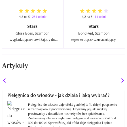
4,8 na 5
234 opinie
4,2 na 5
11 opinii
Stars
Stars
Gloss Boss, Szampon 
Bond-Aid, Szampon 
wygładzająco-nawilżający do 
regenerująco-wzmacniający  
włosów  
Artykuły
Pielęgnica do włosów - jak działa i jaką wybrać?
Pielęgnica do włosów daje efekt gładkiej tafli, dzięki połączeniu
ultradźwięków z podczerwienią. Używamy jej jak zwykłej
prostownicy z dodatkiem kosmetyków bez spłukiwania.
Znalazłyśmy dla was najlepsze pielęgnice do włosów z KWC od
300 do 400 zł. Sprawdźcie, jaki efekt daje pielęgnica i opinie