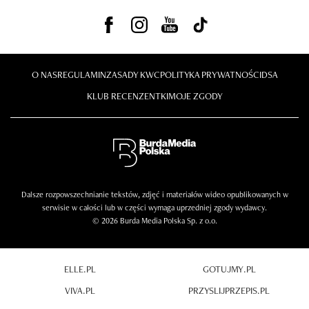
O NAS
REGULAMIN
ZASADY KWC
POLITYKA PRYWATNOŚCI
DSA
KLUB RECENZENTKI
MOJE ZGODY
Dalsze rozpowszechnianie tekstów, zdjęć i materiałów wideo opublikowanych w
serwisie w całości lub w części wymaga uprzedniej zgody wydawcy.
© 2026 Burda Media Polska Sp. z o.o.
ELLE.PL
GOTUJMY.PL
VIVA.PL
PRZYSLIJPRZEPIS.PL