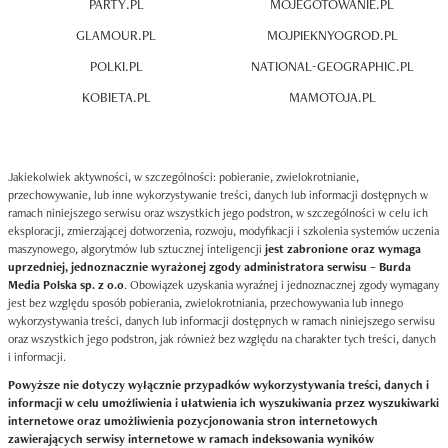
PARTY.PL
MOJEGOTOWANIE.PL
GLAMOUR.PL
MOJPIEKNYOGROD.PL
POLKI.PL
NATIONAL-GEOGRAPHIC.PL
KOBIETA.PL
MAMOTOJA.PL
Jakiekolwiek aktywności, w szczególności: pobieranie, zwielokrotnianie,
przechowywanie, lub inne wykorzystywanie treści, danych lub informacji dostępnych w
ramach niniejszego serwisu oraz wszystkich jego podstron, w szczególności w celu ich
eksploracji, zmierzającej dotworzenia, rozwoju, modyfikacji i szkolenia systemów uczenia
maszynowego, algorytmów lub sztucznej inteligencji
jest zabronione oraz wymaga
uprzedniej, jednoznacznie wyrażonej zgody administratora serwisu – Burda
Media Polska sp. z o.o
. Obowiązek uzyskania wyraźnej i jednoznacznej zgody wymagany
jest bez względu sposób pobierania, zwielokrotniania, przechowywania lub innego
wykorzystywania treści, danych lub informacji dostępnych w ramach niniejszego serwisu
oraz wszystkich jego podstron, jak również bez względu na charakter tych treści, danych
i informacji.
Powyższe nie dotyczy wyłącznie przypadków wykorzystywania treści, danych i
informacji w celu umożliwienia i ułatwienia ich wyszukiwania przez wyszukiwarki
internetowe oraz umożliwienia pozycjonowania stron internetowych
zawierających serwisy internetowe w ramach indeksowania wyników