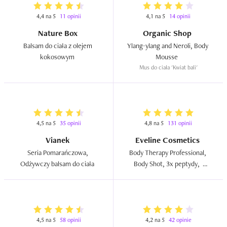
4,4 na 5
11 opinii
4,1 na 5
14 opinii
Nature Box
Organic Shop
Balsam do ciała z olejem 
Ylang-ylang and Neroli, Body 
kokosowym  
Mousse  
Mus do ciała 'Kwiat bali'
4,5 na 5
35 opinii
4,8 na 5
131 opinii
Vianek
Eveline Cosmetics
Seria Pomarańczowa, 
Body Therapy Professional, 
Odżywczy balsam do ciała  
Body Shot, 3x peptydy,  
Balsam-serum  
4,5 na 5
58 opinii
4,2 na 5
42 opinie