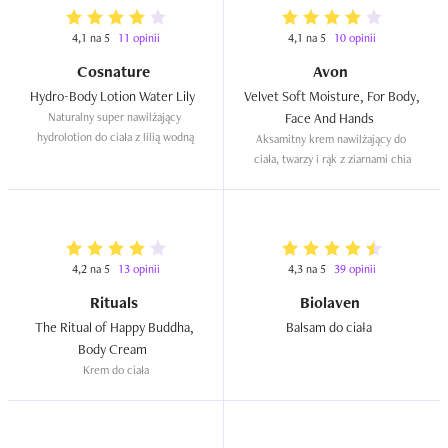
4,1 na 5
11 opinii
4,1 na 5
10 opinii
Cosnature
Avon
Hydro-Body Lotion Water Lily  
Velvet Soft Moisture, For Body, 
Naturalny super nawilżający 
Face And Hands  
hydrolotion do ciała z lilią wodną
Aksamitny krem nawilżający do 
ciała, twarzy i rąk z ziarnami chia
4,2 na 5
13 opinii
4,3 na 5
39 opinii
Rituals
Biolaven
The Ritual of Happy Buddha, 
Balsam do ciała  
Body Cream  
Krem do ciała