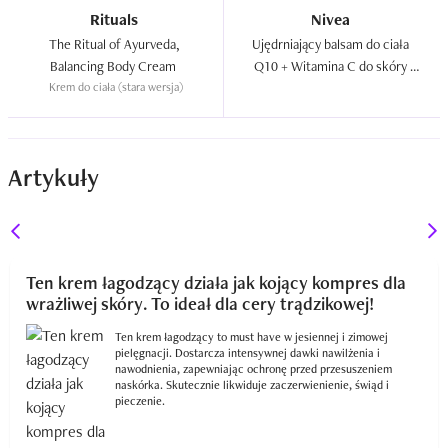
Rituals
Nivea
The Ritual of Ayurveda, 
Ujędrniający balsam do ciała 
Balancing Body Cream  
Q10 + Witamina C do skóry 
Krem do ciała (stara wersja)
normalnej  
Artykuły
Ten krem łagodzący działa jak kojący kompres dla
wrażliwej skóry. To ideał dla cery trądzikowej!
Ten krem łagodzący to must have w jesiennej i zimowej
pielęgnacji. Dostarcza intensywnej dawki nawilżenia i
nawodnienia, zapewniając ochronę przed przesuszeniem
naskórka. Skutecznie likwiduje zaczerwienienie, świąd i
pieczenie.