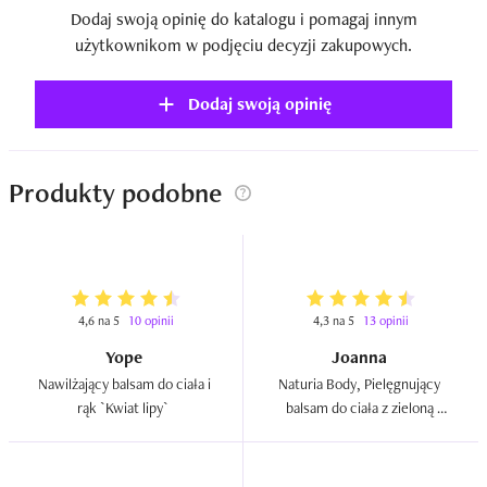
Dodaj swoją opinię do katalogu i pomagaj innym
użytkownikom w podjęciu decyzji zakupowych.
Dodaj swoją opinię
Produkty podobne
4,6 na 5
10 opinii
4,3 na 5
13 opinii
Yope
Joanna
Nawilżający balsam do ciała i 
Naturia Body, Pielęgnujący 
rąk `Kwiat lipy`  
balsam do ciała z zieloną 
herbatą  