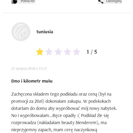
Pomocne!
Udostępnij
tuniusia
1 / 5
21 sierpnia 2018 o 15:12
Dno i kilometr mułu
Zachęcona składem tego podkładu oraz ceną (był na 
promocji za 20zł) dokonałam zakupu. W podskokach 
dotarłam do domu aby wypróbować mój nowy nabytek. 
No i wypróbowałam...Ręce opadły :( Podkład źle się 
rozprowadza (nakładałam beauty blenderem), ma 
nieprzyjemny zapach, mam cerę naczynkową 
