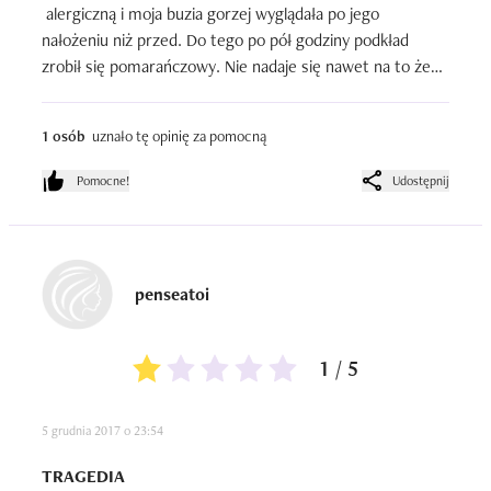
 alergiczną i moja buzia gorzej wyglądała po jego 
nałożeniu niż przed. Do tego po pół godziny podkład 
zrobił się pomarańczowy. Nie nadaje się nawet na to żeby 
z psem wyjść na spacer (no chyba że do lasu).
1 osób
uznało tę opinię za pomocną
Pomocne!
Udostępnij
penseatoi
1 / 5
5 grudnia 2017 o 23:54
TRAGEDIA