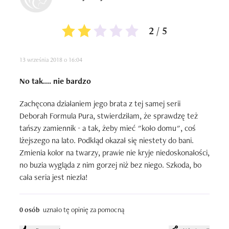
2 / 5
13 września 2018 o 16:04
No tak.... nie bardzo
Zachęcona działaniem jego brata z tej samej serii 
Deborah Formula Pura, stwierdziłam, że sprawdzę też 
tańszy zamiennik - a tak, żeby mieć "koło domu", coś 
lżejszego na lato. Podkłąd okazał się niestety do bani. 
Zmienia kolor na twarzy, prawie nie kryje niedoskonałości, 
no buzia wygląda z nim gorzej niż bez niego. Szkoda, bo 
cała seria jest niezła!
0 osób
uznało tę opinię za pomocną