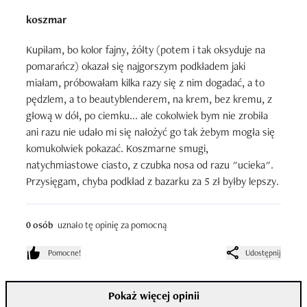
koszmar
Kupiłam, bo kolor fajny, żółty (potem i tak oksyduje na 
pomarańcz) okazał się najgorszym podkładem jaki 
miałam, próbowałam kilka razy się z nim dogadać, a to 
pędzlem, a to beautyblenderem, na krem, bez kremu, z 
głową w dół, po ciemku... ale cokolwiek bym nie zrobiła 
ani razu nie udało mi się nałożyć go tak żebym mogła się 
komukolwiek pokazać. Koszmarne smugi, 
natychmiastowe ciasto, z czubka nosa od razu "ucieka". 
Przysięgam, chyba podkład z bazarku za 5 zł byłby lepszy.
0 osób
uznało tę opinię za pomocną
Pomocne!
Udostępnij
Pokaż więcej opinii