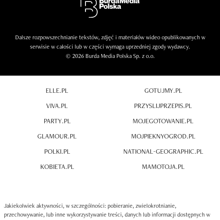
Dalsze rozpowszechnianie tekstów, zdjęć i materiałów wideo opublikowanych w
serwisie w całości lub w części wymaga uprzedniej zgody wydawcy.
© 2026 Burda Media Polska Sp. z o.o.
ELLE.PL
GOTUJMY.PL
VIVA.PL
PRZYSLIJPRZEPIS.PL
PARTY.PL
MOJEGOTOWANIE.PL
GLAMOUR.PL
MOJPIEKNYOGROD.PL
POLKI.PL
NATIONAL-GEOGRAPHIC.PL
KOBIETA.PL
MAMOTOJA.PL
Jakiekolwiek aktywności, w szczególności: pobieranie, zwielokrotnianie,
przechowywanie, lub inne wykorzystywanie treści, danych lub informacji dostępnych w