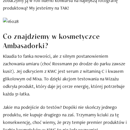
zobaczymy ją w roli liderki konkursu na najlepszą fotografię
produktową? My jesteśmy na TAK!
Co znajdziemy w kosmetyczce
Ambasadorki?
Klaudia to fanka nowości, ale z silnym postanowieniem
zachowania umiaru (choć Rossmann po drodze do parku zawsze
kusi!). Jej odkryciem z KWC jest serum z witaminą C i kwasem
glikolowym od Mixa. To dzięki akcjom testowania na Wizażu
odkryła produkt, który daje jej cerze energię, której potrzebuje
każda 31-latka.
Jakie ma podejście do testów? Dopóki nie skończy jednego
produktu, nie kupuje drugiego na zaś. Trzymamy kciuki za tę
konsekwencję, choć wiemy, że przy tempie premier produktów i
liczbie kosmetyków w KWC to nie lada wyzwanie!