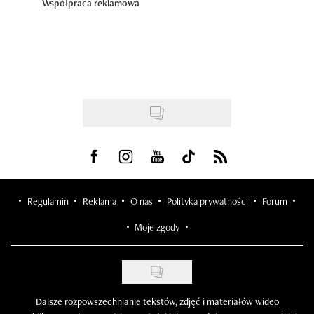
Współpraca reklamowa
Visit us on Facebook
Visit us on Instagram
Visit us on Youtube
Visit us on Tiktok
Visit us on Rss
Regulamin
Reklama
O nas
Polityka prywatności
Forum
Moje zgody
Dalsze rozpowszechnianie tekstów, zdjęć i materiałów wideo