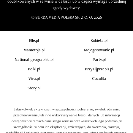
opublikowanych w serwisie w całości lub w części wymaga uprzedniej
zgody wydawcy.
©
BURDA MEDIA POLSKA SP. Z O. O. 2026
Elle.pl
Kobieta.pl
Mamotoja.pl
Mojegotowanie.pl
National-geographic.pl
Party.pl
Polki.pl
Przyslijprzepis.pl
Viva.pl
Cocolita
Story.pl
Jakiekolwiek aktywności, w szczególności: pobieranie, zwielokrotnianie,
przechowywanie, lub inne wykorzystywanie treści, danych lub informacji
dostępnych w ramach niniejszego serwisu oraz wszystkich jego podstron, w
szczególności w celu ich eksploracji, zmierzającej do tworzenia, rozwoju,