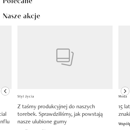
Nasze akcje
Pokazywanie elementu 1 z 8
previous element
ne
Styl życia
Moda
Z taśmy produkcyjnej do naszych
15 la
ial
torebek. Sprawdziliśmy, jak powstają
znak
nflu
nasze ulubione gumy
Współ