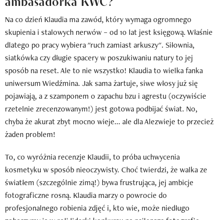
ambasadorka KWC?
Na co dzień Klaudia ma zawód, który wymaga ogromnego
skupienia i stalowych nerwów – od 10 lat jest księgową. Właśnie
dlatego po pracy wybiera "ruch zamiast arkuszy". Siłownia,
siatkówka czy długie spacery w poszukiwaniu natury to jej
sposób na reset. Ale to nie wszystko! Klaudia to wielka fanka
uniwersum Wiedźmina. Jak sama żartuje, siwe włosy już się
pojawiają, a z szamponem o zapachu bzu i agrestu (oczywiście
rzetelnie zrecenzowanym!) jest gotowa podbijać świat. No,
chyba że akurat zbyt mocno wieje... ale dla Alezwieje to przecież
żaden problem!
To, co wyróżnia recenzje Klaudii, to próba uchwycenia
kosmetyku w sposób nieoczywisty. Choć twierdzi, że walka ze
światłem (szczególnie zimą!) bywa frustrująca, jej ambicje
fotograficzne rosną. Klaudia marzy o powrocie do
profesjonalnego robienia zdjęć i, kto wie, może niedługo