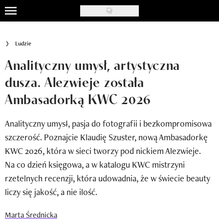
Skip
to
Uroda
main
Ludzie
content
Moda
Analityczny umysł, artystyczna
Ślub i wesele
dusza. Alezwieje została
Ambasadorką KWC 2026
Styl życia
Nasze akcje
Analityczny umysł, pasja do fotografii i bezkompromisowa
szczerość. Poznajcie Klaudię Szuster, nową Ambasadorkę
Inspiracje
KWC 2026, która w sieci tworzy pod nickiem Alezwieje.
Recenzje kosmetyków
Na co dzień księgowa, a w katalogu KWC mistrzyni
rzetelnych recenzji, która udowadnia, że w świecie beauty
Klub Recenzentki
liczy się jakość, a nie ilość.
Newsy
Marta Średnicka