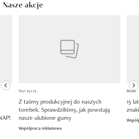
Nasze akcje
Pokazywanie elementu 1 z 8
previous element
ne
Styl życia
Moda
Z taśmy produkcyjnej do naszych
15 la
torebek. Sprawdziliśmy, jak powstają
znak
SNAP!
nasze ulubione gumy
Współ
Współpraca reklamowa