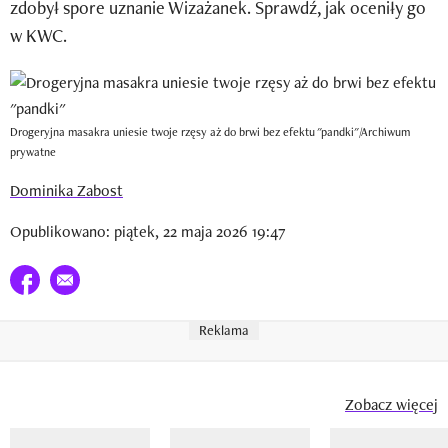
zdobył spore uznanie Wizażanek. Sprawdź, jak oceniły go
Newsletter
w KWC.
Wizaz Summer Influ School
Mój profil / Zarejestruj się
Drogeryjna masakra uniesie twoje rzęsy aż do brwi bez efektu "pandki"/Archiwum
prywatne
Dominika Zabost
Opublikowano: piątek, 22 maja 2026 19:47
Udostępnij na facebook
E-mail do przyjaciela
Reklama
Zobacz więcej