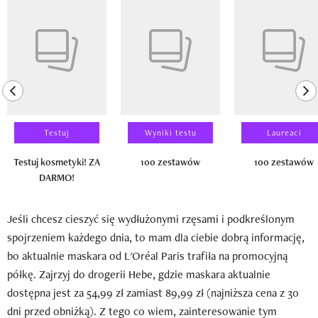
Pokazywanie elementu 1 z 14
previous element
ne
Testuj
Wyniki testu
Laureaci
Testuj kosmetyki! ZA
100 zestawów
100 zestawów
DARMO!
Jeśli chcesz cieszyć się wydłużonymi rzęsami i podkreślonym
spojrzeniem każdego dnia, to mam dla ciebie dobrą informację,
bo aktualnie maskara od L'Oréal Paris trafiła na promocyjną
półkę. Zajrzyj do drogerii Hebe, gdzie maskara aktualnie
dostępna jest za 54,99 zł zamiast 89,99 zł (najniższa cena z 30
dni przed obniżką). Z tego co wiem, zainteresowanie tym