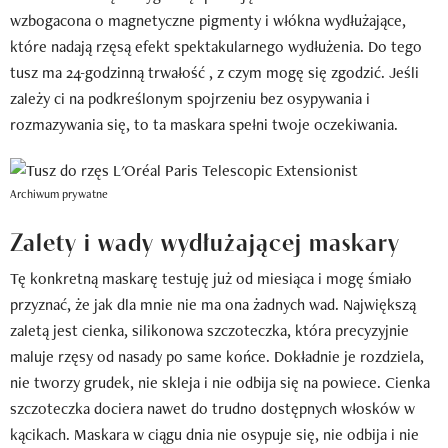
wzbogacona o magnetyczne pigmenty i włókna wydłużające,
które nadają rzęsą efekt spektakularnego wydłużenia. Do tego
tusz ma 24-godzinną trwałość , z czym mogę się zgodzić. Jeśli
zależy ci na podkreślonym spojrzeniu bez osypywania i
rozmazywania się, to ta maskara spełni twoje oczekiwania.
Archiwum prywatne
Zalety i wady wydłużającej maskary
Tę konkretną maskarę testuję już od miesiąca i mogę śmiało
przyznać, że jak dla mnie nie ma ona żadnych wad. Największą
zaletą jest cienka, silikonowa szczoteczka, która precyzyjnie
maluje rzęsy od nasady po same końce. Dokładnie je rozdziela,
nie tworzy grudek, nie skleja i nie odbija się na powiece. Cienka
szczoteczka dociera nawet do trudno dostępnych włosków w
kącikach. Maskara w ciągu dnia nie osypuje się, nie odbija i nie