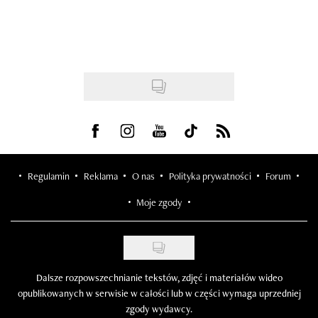
Visit us on Facebook
Visit us on Instagram
Visit us on Youtube
Visit us on Tiktok
Visit us on Rss
Regulamin
Reklama
O nas
Polityka prywatności
Forum
Moje zgody
Dalsze rozpowszechnianie tekstów, zdjęć i materiałów wideo
opublikowanych w serwisie w całości lub w części wymaga uprzedniej
zgody wydawcy.