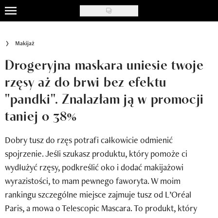
Skip
to
Uroda
main
Makijaż
content
Moda
Drogeryjna maskara uniesie twoje
Ślub i wesele
rzęsy aż do brwi bez efektu
"pandki". Znalazłam ją w promocji
Styl życia
taniej o 38%
Nasze akcje
Dobry tusz do rzęs potrafi całkowicie odmienić
Inspiracje
spojrzenie. Jeśli szukasz produktu, który pomoże ci
Recenzje kosmetyków
wydłużyć rzęsy, podkreślić oko i dodać makijażowi
wyrazistości, to mam pewnego faworyta. W moim
Klub Recenzentki
rankingu szczególne miejsce zajmuje tusz od L’Oréal
Newsy
Paris, a mowa o Telescopic Mascara. To produkt, który