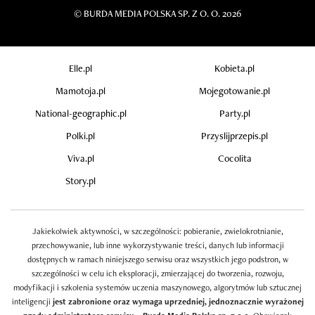
©
BURDA MEDIA POLSKA SP. Z O. O. 2026
Elle.pl
Kobieta.pl
Mamotoja.pl
Mojegotowanie.pl
National-geographic.pl
Party.pl
Polki.pl
Przyslijprzepis.pl
Viva.pl
Cocolita
Story.pl
Jakiekolwiek aktywności, w szczególności: pobieranie, zwielokrotnianie,
przechowywanie, lub inne wykorzystywanie treści, danych lub informacji
dostępnych w ramach niniejszego serwisu oraz wszystkich jego podstron, w
szczególności w celu ich eksploracji, zmierzającej do tworzenia, rozwoju,
modyfikacji i szkolenia systemów uczenia maszynowego, algorytmów lub sztucznej
inteligencji
jest zabronione oraz wymaga uprzedniej, jednoznacznie wyrażonej