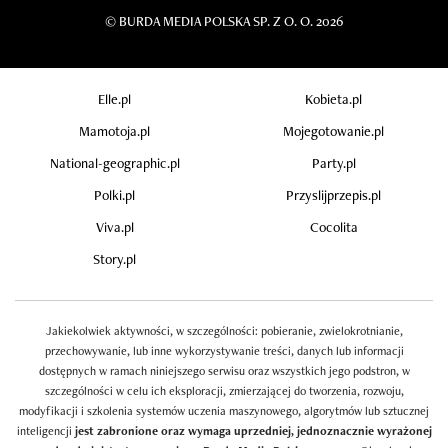
©
BURDA MEDIA POLSKA SP. Z O. O. 2026
Elle.pl
Kobieta.pl
Mamotoja.pl
Mojegotowanie.pl
National-geographic.pl
Party.pl
Polki.pl
Przyslijprzepis.pl
Viva.pl
Cocolita
Story.pl
Jakiekolwiek aktywności, w szczególności: pobieranie, zwielokrotnianie,
przechowywanie, lub inne wykorzystywanie treści, danych lub informacji
dostępnych w ramach niniejszego serwisu oraz wszystkich jego podstron, w
szczególności w celu ich eksploracji, zmierzającej do tworzenia, rozwoju,
modyfikacji i szkolenia systemów uczenia maszynowego, algorytmów lub sztucznej
inteligencji
jest zabronione oraz wymaga uprzedniej, jednoznacznie wyrażonej