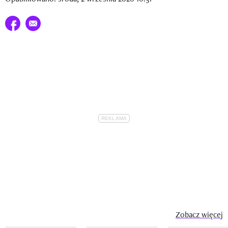
Newsletter
Udostępnij na facebook
E-mail do przyjaciela
Wizaz Summer Influ School
Mój profil / Zarejestruj się
Zobacz więcej