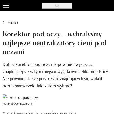
Skip
to
Uroda
main
Makijaż
content
Moda
Korektor pod oczy – wybrałyśmy
Ślub i wesele
najlepsze neutralizatory cieni pod
oczami
Styl życia
Nasze akcje
Dobry korektor pod oczy nie powinien wysuszać
znajdującej się w tym miejscu wyjątkowo delikatnej skóry.
Inspiracje
Nie powinien także poskreślać znajdujących się wokół
Recenzje kosmetyków
oczu zmarszczek. Jaki zatem wybrać?
Klub Recenzentki
mat.prasowe/Instagram
Newsy
Opublikowano: środa, 2 września 2020 16:31