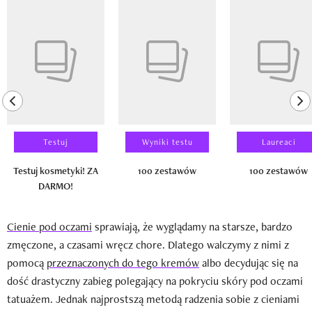
Pokazywanie elementu 1 z 14
previous element
ne
Testuj
Wyniki testu
Laureaci
Testuj kosmetyki! ZA
100 zestawów
100 zestawów
DARMO!
Cienie pod oczami
sprawiają, że wyglądamy na starsze, bardzo
zmęczone, a czasami wręcz chore. Dlatego walczymy z nimi z
pomocą
przeznaczonych do tego kremów
albo decydując się na
dość drastyczny zabieg polegający na pokryciu skóry pod oczami
tatuażem. Jednak najprostszą metodą radzenia sobie z cieniami