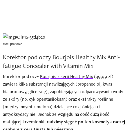
mat. prasowe
Korektor pod oczy Bourjois Healthy Mix Anti-
fatigue Concealer with Vitamin Mix
Korektor pod oczy
Bourjois z serii Healthy Mix
(49,99 zł)
zawiera kilka substancji nawilżających (propanediol, kwas
hialuronowy, glicerynę), zapobiegających odparowywaniu wody
ze skóry (np. cyklopentasiloksan) oraz ekstrakty roślinne
(między innymi z melona) działające rozjaśniająco i
antyoksydacyjnie. Jednak ze względu na dość dużą ilość
matującej krzemionki,
radzimy sięgać po ten kosmetyk raczej
osobom z cerą tłustą lub mieszaną
.