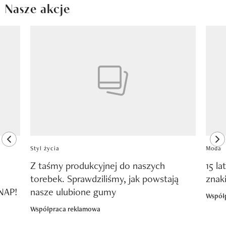
Nasze akcje
Pokazywanie elementu 1 z 8
previous element
ne
Styl życia
Moda
Z taśmy produkcyjnej do naszych
15 la
torebek. Sprawdziliśmy, jak powstają
znak
SNAP!
nasze ulubione gumy
Współ
Współpraca reklamowa