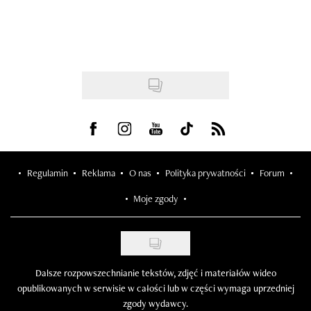
Visit us on Facebook
Visit us on Instagram
Visit us on Youtube
Visit us on Tiktok
Visit us on Rss
Regulamin
Reklama
O nas
Polityka prywatności
Forum
Moje zgody
Dalsze rozpowszechnianie tekstów, zdjęć i materiałów wideo
opublikowanych w serwisie w całości lub w części wymaga uprzedniej
zgody wydawcy.