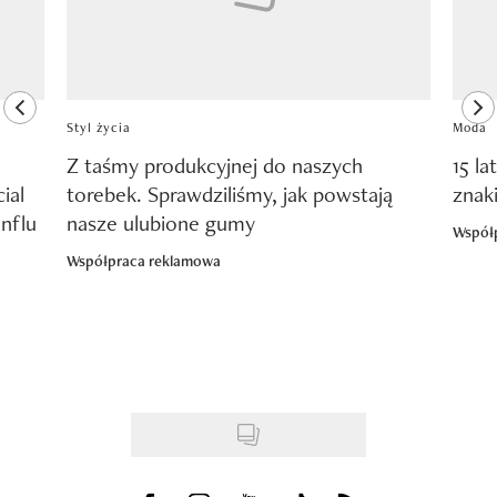
previous element
ne
Styl życia
Moda
Z taśmy produkcyjnej do naszych
15 la
ial
torebek. Sprawdziliśmy, jak powstają
znak
nflu
nasze ulubione gumy
Współ
Współpraca reklamowa