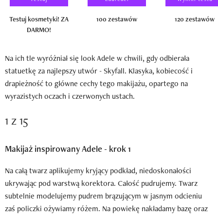
Testuj kosmetyki! ZA
100 zestawów
120 zestawów
DARMO!
Na ich tle wyróżniał się look Adele w chwili, gdy odbierała
statuetkę za najlepszy utwór - Skyfall. Klasyka, kobiecość i
drapieżność to główne cechy tego makijażu, opartego na
wyrazistych oczach i czerwonych ustach.
1 z 15
Makijaż inspirowany Adele - krok 1
Na całą twarz aplikujemy kryjący podkład, niedoskonałości
ukrywając pod warstwą korektora. Całość pudrujemy. Twarz
subtelnie modelujemy pudrem brązującym w jasnym odcieniu
zaś policzki ożywiamy różem. Na powiekę nakładamy bazę oraz