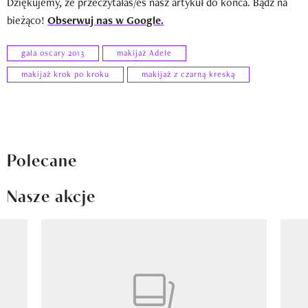
Dziękujemy, że przeczytałaś/eś nasz artykuł do końca. Bądź na
bieżąco!
Obserwuj nas w Google.
gala oscary 2013
makijaż Adele
makijaż krok po kroku
makijaż z czarną kreską
Polecane
Nasze akcje
Pokazywanie elementu 1 z 8