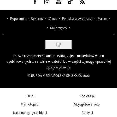
Visit us on Facebook
Visit us on Instagram
Visit us on Youtube
Visit us on Tiktok
Visit us on Rss
Regulamin
Reklama
O nas
Polityka prywatności
Forum
Moje zgody
Dalsze rozpowszechnianie tekstów, zdjęć i materiałów wideo
opublikowanych w serwisie w całości lub w części wymaga uprzedniej
zgody wydawcy.
©
BURDA MEDIA POLSKA SP. Z O. O. 2026
Elle.pl
Kobieta.pl
Mamotoja.pl
Mojegotowanie.pl
National-geographic.pl
Party.pl