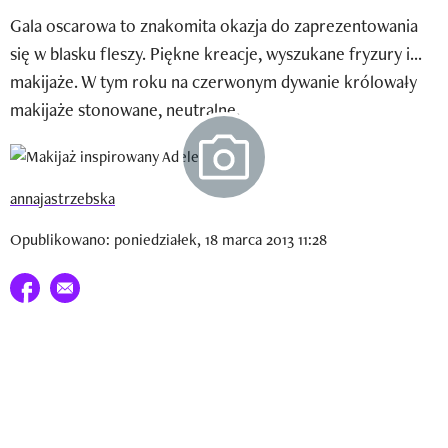
Newsletter
Gala oscarowa to znakomita okazja do zaprezentowania
się w blasku fleszy. Piękne kreacje, wyszukane fryzury i...
Wizaz Summer Influ School
makijaże. W tym roku na czerwonym dywanie królowały
Mój profil / Zarejestruj się
makijaże stonowane, neutralne.
annajastrzebska
Opublikowano: poniedziałek, 18 marca 2013 11:28
Udostępnij na facebook
E-mail do przyjaciela