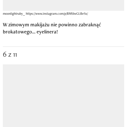
moonlightruby_ https://www.instagram.com/p/BMSIwGLBeSs/
W zimowym makijażu nie powinno zabraknąć
brokatowego... eyelinera!
6 z 11