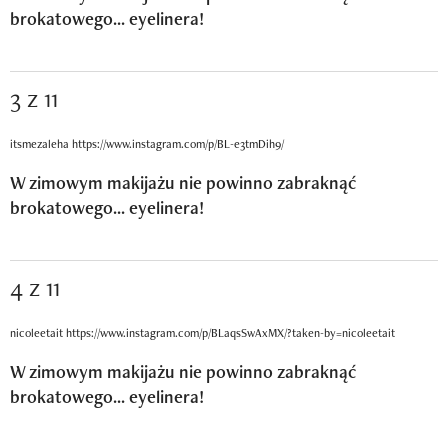
brokatowego... eyelinera!
3 z 11
itsmezaleha https://www.instagram.com/p/BL-e3tmDih9/
W zimowym makijażu nie powinno zabraknąć
brokatowego... eyelinera!
4 z 11
nicoleetait https://www.instagram.com/p/BLaqsSwAxMX/?taken-by=nicoleetait
W zimowym makijażu nie powinno zabraknąć
brokatowego... eyelinera!