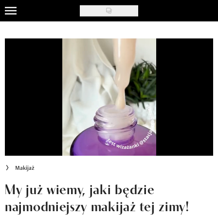
Skip
to
Uroda
main
content
Moda
Ślub i wesele
Styl życia
Nasze akcje
Inspiracje
Recenzje kosmetyków
Makijaż
Klub Recenzentki
My już wiemy, jaki będzie
najmodniejszy makijaż tej zimy!
Newsy