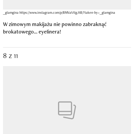
_glamgina https://www.instagram.com/p/BMVaVtlgJtB/?taken-by=_glamgina
W zimowym makijażu nie powinno zabraknąć
brokatowego... eyelinera!
8 z 11