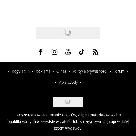
Visit us on Facebook
Visit us on Instagram
Visit us on Youtube
Visit us on Tiktok
Visit us on Rss
Regulamin
Reklama
O nas
Polityka prywatności
Forum
Moje zgody
Dalsze rozpowszechnianie tekstów, zdjęć i materiałów wideo
opublikowanych w serwisie w całości lub w części wymaga uprzedniej
zgody wydawcy.