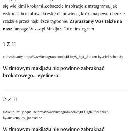
się wielkimi krokami.Zobaczcie inspiracje z Instagrama, jak
wykonać brokatową kreskę na powiece, która na pewno będzie
rządziła przez najbliższe tygodnie.
Zapraszamy Was także na
nasz
fanpage Wizaz.pl Makijaż
.
Foto: Instagram
1 z 11
chrisssbeauty https://www.instagram.com/p/BLb278_BgJ_/?taken-by=chrisssbeauty
W zimowym makijażu nie powinno zabraknąć
brokatowego... eyelinera!
2 z 11
makeup_by_jacqueline https://www.instagram.com/p/BLfPJgbjRbz/?taken-
by=makeup_by_jacqueline
W zimowym makijażu nie powinno zabraknąć