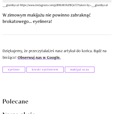
__glambyval https://www.instagram.com/p/BMJ8OhZBQeT/?taken-by=__glambyval
W zimowym makijażu nie powinno zabraknąć
brokatowego... eyelinera!
Dziękujemy, że przeczytałaś/eś nasz artykuł do końca. Bądź na
bieżąco!
Obserwuj nas w Google.
eyeliner
kreski eyelinerem
makijaż oczu
Polecane
Nasze akcje