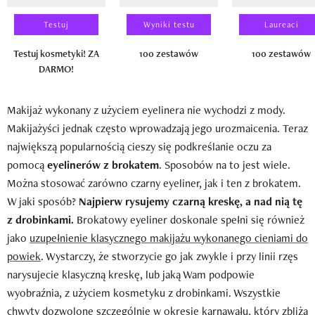
Testuj
Wyniki testu
Laureaci
Testuj kosmetyki! ZA
100 zestawów
100 zestawów
DARMO!
Makijaż wykonany z użyciem eyelinera nie wychodzi z mody.
Makijażyści jednak często wprowadzają jego urozmaicenia. Teraz
największą popularnością cieszy się podkreślanie oczu za
pomocą
eyelinerów z brokatem
. Sposobów na to jest wiele.
Można stosować zarówno czarny eyeliner, jak i ten z brokatem.
W jaki sposób?
Najpierw rysujemy czarną kreskę, a nad nią tę
z drobinkami.
Brokatowy eyeliner doskonale spełni się również
jako
uzupełnienie klasycznego makijażu wykonanego cieniami do
powiek
. Wystarczy, że stworzycie go jak zwykle i przy linii rzęs
narysujecie klasyczną kreskę, lub jaką Wam podpowie
wyobraźnia, z użyciem kosmetyku z drobinkami. Wszystkie
chwyty dozwolone szczególnie w okresie karnawału, który zbliża