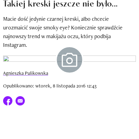
Takiej kreski jeszcze nie było...
Newsletter
Macie dość jedynie czarnej kreski, albo chcecie
Wizaz Summer Influ School
urozmaicić swoje smoky eye? Koniecznie sprawdźcie
Mój profil / Zarejestruj się
najnowszy trend w makijażu oczu, który podbija
Instagram.
Agnieszka Pulikowska
Opublikowano: wtorek, 8 listopada 2016 12:43
Udostępnij na facebook
E-mail do przyjaciela