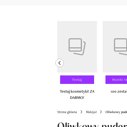
Pokazywanie elementów od 1 do 6 z 
previous element
Laureaci
Testuj
Wyniki t
100 zestawów
Testuj kosmetyki! ZA
100 zest
DARMO!
Strona główna
Makijaż
Oliwkowy pude
Oliwkowy puder