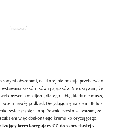
uszonymi obszarami, na której nie brakuje przebarwień
owstawania zaskórników i pajączków. Nie ukrywam, że
 wykonywania makijażu, dlatego lubię, kiedy nie muszę
o potem nałożę podkład. Decydując się na
krem BB
lub
bko świecącą się skórą. Równie często zauważam, że
u szukałam więc doskonałego kremu koloryzującego.
lizujący krem korygujący CC do skóry tłustej z