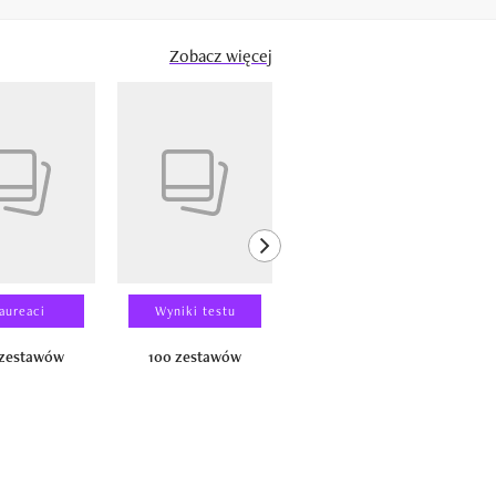
Zobacz więcej
next element
aureaci
Wyniki testu
Wyniki testu
 zestawów
100 zestawów
100 produktów