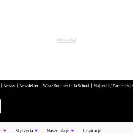
Newsy
Newsletter
Wizaz Summer Influ School
Mój profil / Zarejestruj 
e
Styl życia
Nasze akcje
Inspiracje