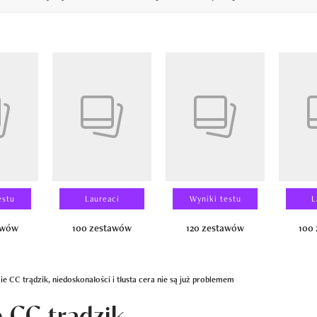
14
estu
Laureaci
Wyniki testu
L
awów
100 zestawów
120 zestawów
100
e CC trądzik, niedoskonałości i tłusta cera nie są już problemem
 CC trądzik,