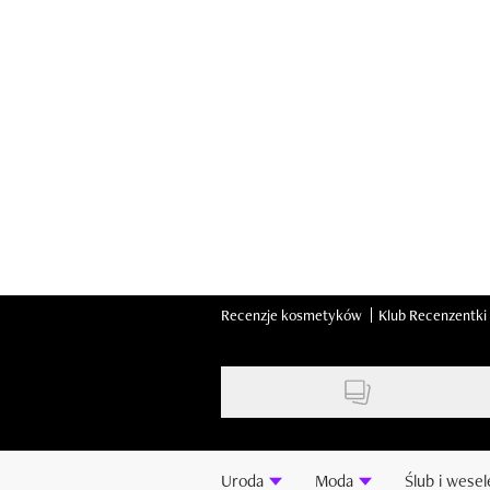
Skip
to
main
content
Recenzje kosmetyków
Klub Recenzentki
Uroda
Moda
Ślub i wesel