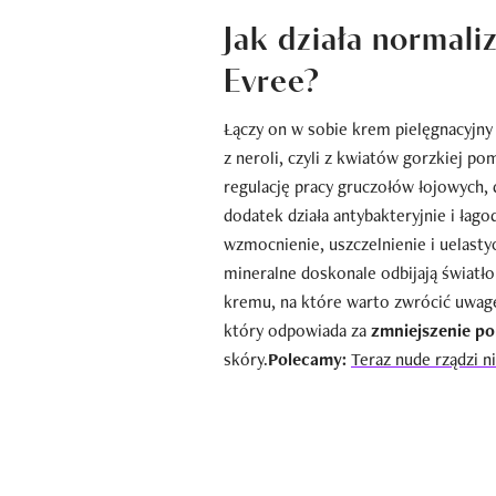
Jak działa normal
Evree?
Łączy on w sobie krem pielęgnacyjny
z neroli, czyli z kwiatów gorzkiej 
regulację pracy gruczołów łojowych,
dodatek działa antybakteryjnie i łago
wzmocnienie, uszczelnienie i uelasty
mineralne doskonale odbijają światło 
kremu, na które warto zwrócić uwagę
który odpowiada za
zmniejszenie p
skóry.
Polecamy:
Teraz nude rządzi n