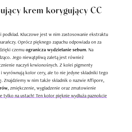
izujący krem korygujący CC
 i podkład. Kluczowe jest w nim zastosowanie ekstraktu
pomarańczy. Oprócz pięknego zapachu odpowiada on za
 dzięki czemu
ogranicza wydzielanie sebum
. Na
dząco. Jego niewątpliwą zaletą jest również
cznienie naczyń krwionośnych. Z kolei pigmenty
i wyrównują kolor cery, ale to nie jedyne składniki tego
. Znajdziemy w nim także składnik o nazwie Affipore,
orów
, zmiękczenie, wygładzenie oraz zmatowienie
ie tylko na ustach! Ten kolor pięknie wydłuża paznokcie