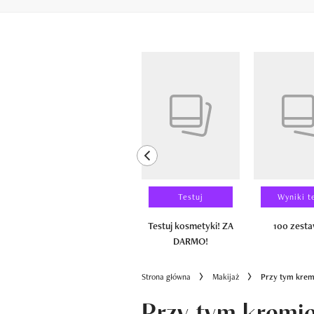
Pokazywanie elementów od 1 do 6 z 
previous element
Laureaci
Testuj
Wyniki t
100 zestawów
Testuj kosmetyki! ZA
100 zest
DARMO!
Strona główna
Makijaż
Przy tym kremi
Przy tym kremie