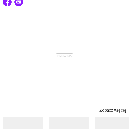
Udostępnij na facebook
E-mail do przyjaciela
Zobacz więcej
Pokazywanie elementu 1 z 14