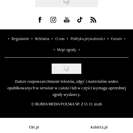
Visit us on Facebook
Visit us on Instagram
Visit us on Youtube
Visit us on Tiktok
Visit us on Rss
Regulamin
Reklama
O nas
Polityka prywatności
Forum
Moje zgody
Dalsze rozpowszechnianie tekstów, zdjęć i materiałów wideo
opublikowanych w serwisie w całości lub w części wymaga uprzedniej
zgody wydawcy.
©
BURDA MEDIA POLSKA SP. Z O. O. 2026
Elle.pl
Kobieta.pl