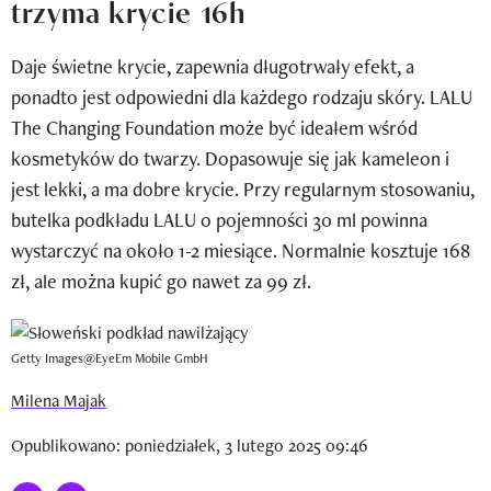
trzyma krycie 16h
Newsletter
Daje świetne krycie, zapewnia długotrwały efekt, a
Wizaz Summer Influ School
ponadto jest odpowiedni dla każdego rodzaju skóry. LALU
Mój profil / Zarejestruj się
The Changing Foundation może być ideałem wśród
kosmetyków do twarzy. Dopasowuje się jak kameleon i
jest lekki, a ma dobre krycie. Przy regularnym stosowaniu,
butelka podkładu LALU o pojemności 30 ml powinna
wystarczyć na około 1-2 miesiące. Normalnie kosztuje 168
zł, ale można kupić go nawet za 99 zł.
Getty Images@EyeEm Mobile GmbH
Milena Majak
Opublikowano: poniedziałek, 3 lutego 2025 09:46