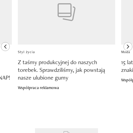
previous element
ne
Styl życia
Moda
Z taśmy produkcyjnej do naszych
15 la
torebek. Sprawdziliśmy, jak powstają
znak
SNAP!
nasze ulubione gumy
Współ
Współpraca reklamowa