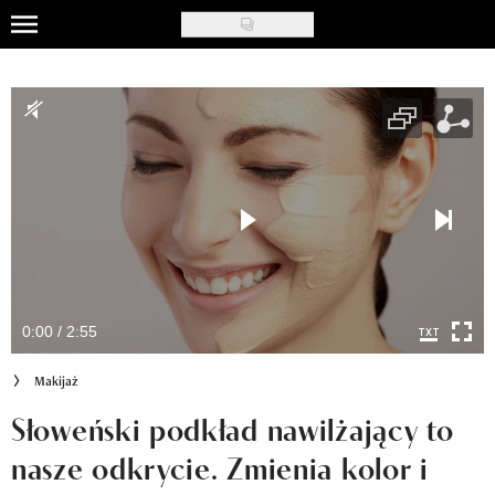
Skip
to
Uroda
main
content
Moda
Ślub i wesele
Styl życia
Nasze akcje
Inspiracje
0:00 / 2:55
Recenzje kosmetyków
Makijaż
Klub Recenzentki
Słoweński podkład nawilżający to
nasze odkrycie. Zmienia kolor i
Newsy