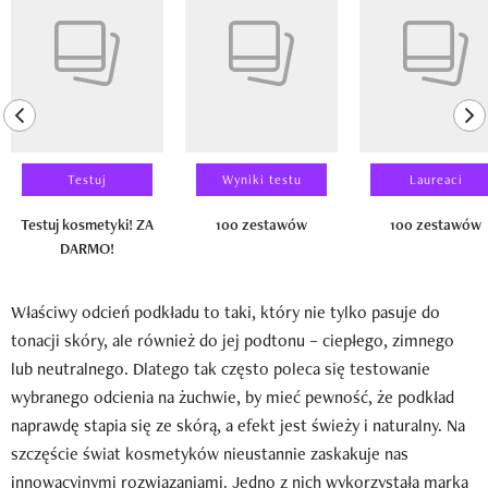
previous element
ne
Testuj
Wyniki testu
Laureaci
Testuj kosmetyki! ZA
100 zestawów
100 zestawów
DARMO!
Właściwy odcień podkładu to taki, który nie tylko pasuje do
tonacji skóry, ale również do jej podtonu – ciepłego, zimnego
lub neutralnego. Dlatego tak często poleca się testowanie
wybranego odcienia na żuchwie, by mieć pewność, że podkład
naprawdę stapia się ze skórą, a efekt jest świeży i naturalny. Na
szczęście świat kosmetyków nieustannie zaskakuje nas
innowacyjnymi rozwiązaniami. Jedno z nich wykorzystała marka