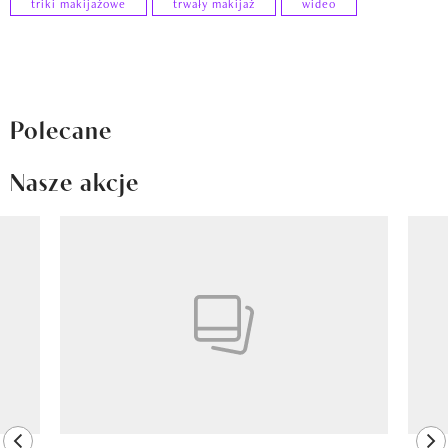
triki makijażowe
trwały makijaż
wideo
Polecane
Nasze akcje
Pokazywanie elementu 1 z 8
previous element
ne