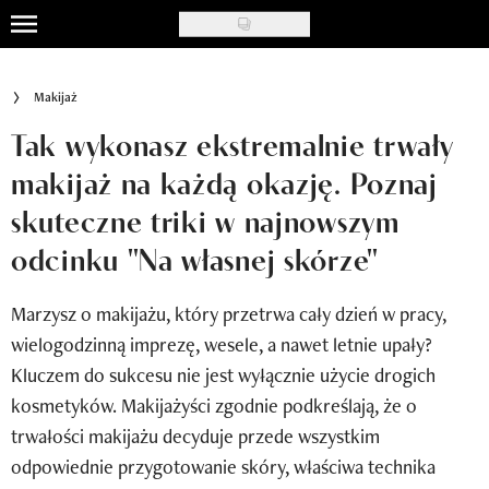
Skip
to
Uroda
main
Makijaż
content
Moda
Tak wykonasz ekstremalnie trwały
Ślub i wesele
makijaż na każdą okazję. Poznaj
skuteczne triki w najnowszym
Styl życia
odcinku "Na własnej skórze"
Nasze akcje
Marzysz o makijażu, który przetrwa cały dzień w pracy,
Inspiracje
wielogodzinną imprezę, wesele, a nawet letnie upały?
Recenzje kosmetyków
Kluczem do sukcesu nie jest wyłącznie użycie drogich
kosmetyków. Makijażyści zgodnie podkreślają, że o
Klub Recenzentki
trwałości makijażu decyduje przede wszystkim
Newsy
odpowiednie przygotowanie skóry, właściwa technika