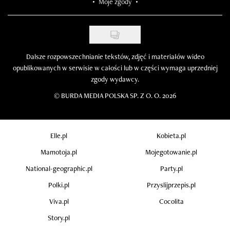
Moje zgody
Dalsze rozpowszechnianie tekstów, zdjęć i materiałów wideo
opublikowanych w serwisie w całości lub w części wymaga uprzedniej
zgody wydawcy.
©
BURDA MEDIA POLSKA SP. Z O. O. 2026
Elle.pl
Kobieta.pl
Mamotoja.pl
Mojegotowanie.pl
National-geographic.pl
Party.pl
Polki.pl
Przyslijprzepis.pl
Viva.pl
Cocolita
Story.pl