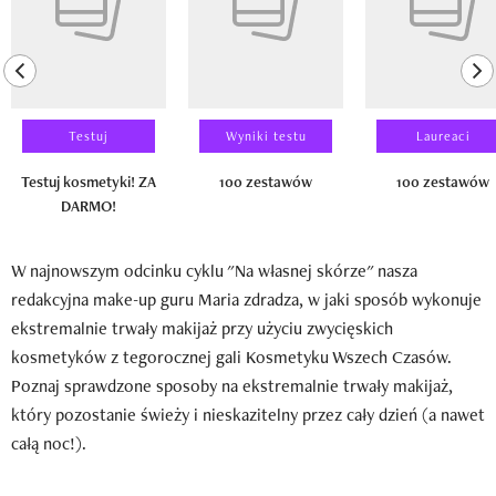
previous element
ne
Testuj
Wyniki testu
Laureaci
Testuj kosmetyki! ZA
100 zestawów
100 zestawów
DARMO!
W najnowszym odcinku cyklu "Na własnej skórze" nasza
redakcyjna make-up guru Maria zdradza, w jaki sposób wykonuje
ekstremalnie trwały makijaż przy użyciu zwycięskich
kosmetyków z tegorocznej gali Kosmetyku Wszech Czasów.
Poznaj sprawdzone sposoby na ekstremalnie trwały makijaż,
który pozostanie świeży i nieskazitelny przez cały dzień (a nawet
całą noc!).