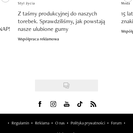
Styl życia
Moda
Z taśmy produkcyjnej do naszych
15 la
torebek. Sprawdziliśmy, jak powstają
znak
SNAP!
nasze ulubione gumy
Współ
Współpraca reklamowa
Visit us on Facebook
Visit us on Instagram
Visit us on Youtube
Visit us on Tiktok
Visit us on Rss
Regulamin
Reklama
O nas
Polityka prywatności
Forum