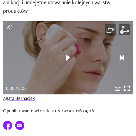
aplikacji i umiejętne utrwalanie kolejnych warstw
Newsletter
produktów.
Wizaz Summer Influ School
Mój profil / Zarejestruj się
0:00 / 5:06
Agata Bernaciak
Opublikowano: wtorek, 2 czerwca 2026 09:16
Udostępnij na facebook
E-mail do przyjaciela