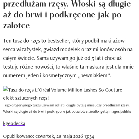
przedłużam rzęsy. Włoski są długie
Newsletter
aż do brwi i podkręcone jak po
Wizaz Summer Influ School
zalotce
Mój profil / Zarejestruj się
Ten tusz do rzęs to bestseller, który podbił makijażowi
serca wizażystek, gwiazd modelek oraz milionów osób na
całym świecie. Sama używam go już od 5 lat i chociaż
testuje różne nowości, to właśnie ta maskara jest dla mnie
numerem jeden i kosmetycznym „pewniakiem”.
Tego drogeryjnego tuszu używam od lat i ciągle pytają mnie, czy przedłużam rzęsy.
Włoski są długie aż do brwi i podkręcone jak po zalotce, źródło: gettyimages/puhhha
kgeodecka
Opublikowano: czwartek, 28 maja 2026 13:34