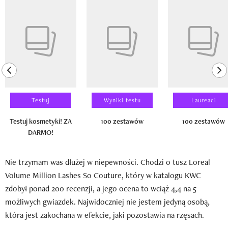
Pokazywanie elementu 1 z 14
previous element
ne
Testuj
Wyniki testu
Laureaci
Testuj kosmetyki! ZA
100 zestawów
100 zestawów
DARMO!
Nie trzymam was dłużej w niepewności. Chodzi o tusz Loreal
Volume Million Lashes So Couture, który w katalogu KWC
zdobył ponad 200 recenzji, a jego ocena to wciąż 4,4 na 5
możliwych gwiazdek. Najwidoczniej nie jestem jedyną osobą,
która jest zakochana w efekcie, jaki pozostawia na rzęsach.