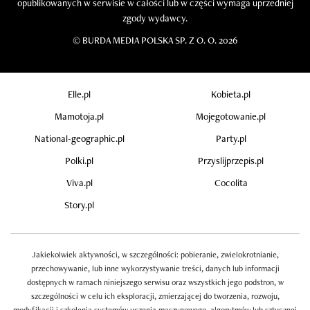
opublikowanych w serwisie w całości lub w części wymaga uprzedniej
zgody wydawcy.
©
BURDA MEDIA POLSKA SP. Z O. O. 2026
Elle.pl
Kobieta.pl
Mamotoja.pl
Mojegotowanie.pl
National-geographic.pl
Party.pl
Polki.pl
Przyslijprzepis.pl
Viva.pl
Cocolita
Story.pl
Jakiekolwiek aktywności, w szczególności: pobieranie, zwielokrotnianie,
przechowywanie, lub inne wykorzystywanie treści, danych lub informacji
dostępnych w ramach niniejszego serwisu oraz wszystkich jego podstron, w
szczególności w celu ich eksploracji, zmierzającej do tworzenia, rozwoju,
modyfikacji i szkolenia systemów uczenia maszynowego, algorytmów lub sztucznej