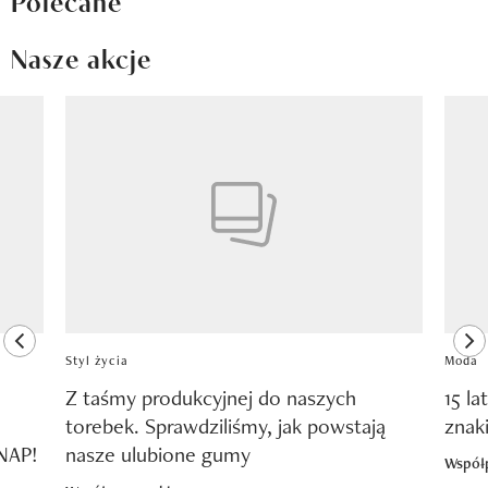
Nasze akcje
Pokazywanie elementu 1 z 8
previous element
ne
Styl życia
Moda
Z taśmy produkcyjnej do naszych
15 la
torebek. Sprawdziliśmy, jak powstają
znak
SNAP!
nasze ulubione gumy
Współ