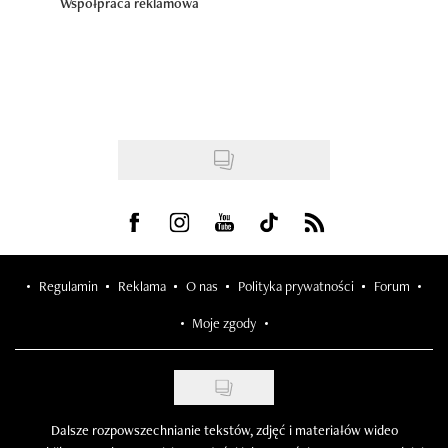
Współpraca reklamowa
Visit us on Facebook
Visit us on Instagram
Visit us on Youtube
Visit us on Tiktok
Visit us on Rss
Regulamin
Reklama
O nas
Polityka prywatności
Forum
Moje zgody
Dalsze rozpowszechnianie tekstów, zdjęć i materiałów wideo