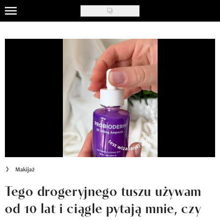
Skip
to
Uroda
main
content
Moda
Ślub i wesele
Styl życia
Nasze akcje
Inspiracje
Recenzje kosmetyków
Makijaż
Klub Recenzentki
Tego drogeryjnego tuszu używam
od 10 lat i ciągle pytają mnie, czy
Newsy