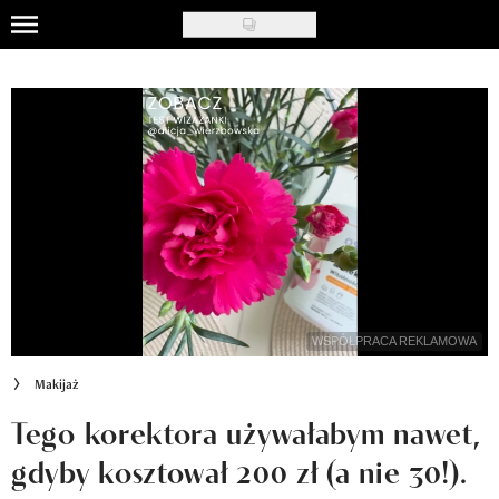
Skip
to
Uroda
main
content
Moda
Ślub i wesele
Styl życia
Nasze akcje
Inspiracje
WSPÓŁPRACA REKLAMOWA
Recenzje kosmetyków
Makijaż
Klub Recenzentki
Tego korektora używałabym nawet,
gdyby kosztował 200 zł (a nie 30!).
Newsy