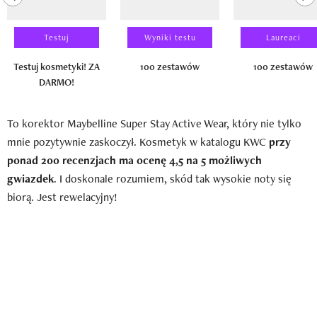
Testuj
Wyniki testu
Laureaci
Testuj kosmetyki! ZA
100 zestawów
100 zestawów
DARMO!
To korektor Maybelline Super Stay Active Wear, który nie tylko
mnie pozytywnie zaskoczył. Kosmetyk w katalogu KWC
przy
ponad 200 recenzjach ma ocenę 4,5 na 5 możliwych
gwiazdek
. I doskonale rozumiem, skód tak wysokie noty się
biorą. Jest rewelacyjny!