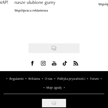
SNAP!
nasze ulubione gumy
Współ
Współpraca reklamowa
Visit us on Facebook
Visit us on Instagram
Visit us on Youtube
Visit us on Tiktok
Visit us on Rss
Regulamin
Reklama
O nas
Polityka prywatności
Forum
Moje zgody