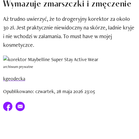
Wymazuje zmarszczki i zmęczenie
Newsletter
Aż trudno uwierzyć, że to drogeryjny korektor za około
Wizaz Summer Influ School
30 zł. Jest praktycznie niewidoczny na skórze, ładnie kryje
Mój profil / Zarejestruj się
i nie wchodzi w załamania. To must have w mojej
kosmetyczce.
archiwum prywatne
kgeodecka
Opublikowano: czwartek, 28 maja 2026 23:05
Udostępnij na facebook
E-mail do przyjaciela