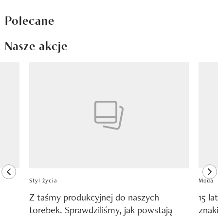
Polecane
Nasze akcje
Pokazywanie elementu 1 z 8
previous element
ne
Styl życia
Moda
Z taśmy produkcyjnej do naszych
15 la
torebek. Sprawdziliśmy, jak powstają
znak