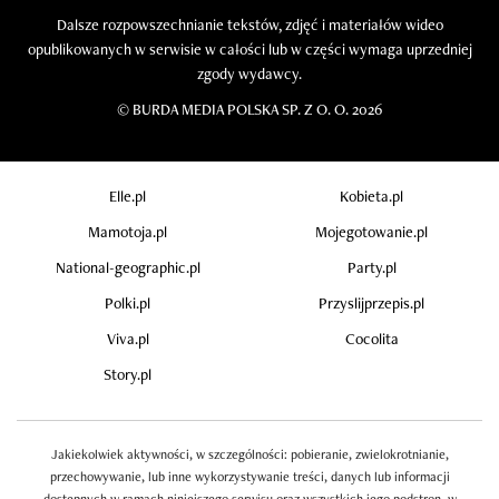
Dalsze rozpowszechnianie tekstów, zdjęć i materiałów wideo
opublikowanych w serwisie w całości lub w części wymaga uprzedniej
zgody wydawcy.
©
BURDA MEDIA POLSKA SP. Z O. O. 2026
Elle.pl
Kobieta.pl
Mamotoja.pl
Mojegotowanie.pl
National-geographic.pl
Party.pl
Polki.pl
Przyslijprzepis.pl
Viva.pl
Cocolita
Story.pl
Jakiekolwiek aktywności, w szczególności: pobieranie, zwielokrotnianie,
przechowywanie, lub inne wykorzystywanie treści, danych lub informacji
dostępnych w ramach niniejszego serwisu oraz wszystkich jego podstron, w