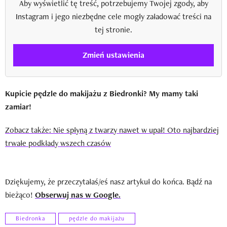
Aby wyświetlić tę treść, potrzebujemy Twojej zgody, aby
Instagram i jego niezbędne cele mogły załadować treści na
tej stronie.
Zmień ustawienia
Kupicie pędzle do makijażu z Biedronki? My mamy taki
zamiar!
Zobacz także: Nie spłyną z twarzy nawet w upał! Oto najbardziej
trwałe podkłady wszech czasów
Dziękujemy, że przeczytałaś/eś nasz artykuł do końca. Bądź na
bieżąco!
Obserwuj nas w Google.
Biedronka
pędzle do makijażu