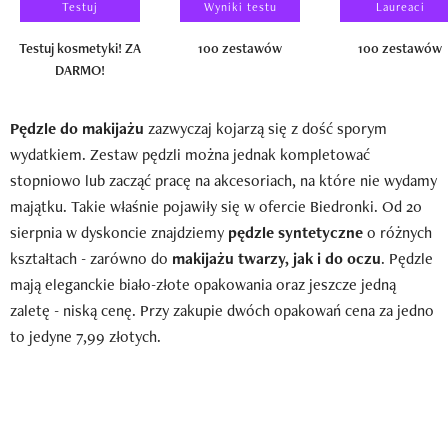
Testuj
Wyniki testu
Laureaci
Testuj kosmetyki! ZA
100 zestawów
100 zestawów
DARMO!
Pędzle do makijażu
zazwyczaj kojarzą się z dość sporym
wydatkiem. Zestaw pędzli można jednak kompletować
stopniowo lub zacząć pracę na akcesoriach, na które nie wydamy
majątku. Takie właśnie pojawiły się w ofercie Biedronki. Od 20
sierpnia w dyskoncie znajdziemy
pędzle syntetyczne
o różnych
kształtach - zarówno do
makijażu twarzy, jak i do oczu
. Pędzle
mają eleganckie biało-złote opakowania oraz jeszcze jedną
zaletę - niską cenę. Przy zakupie dwóch opakowań cena za jedno
to jedyne 7,99 złotych.