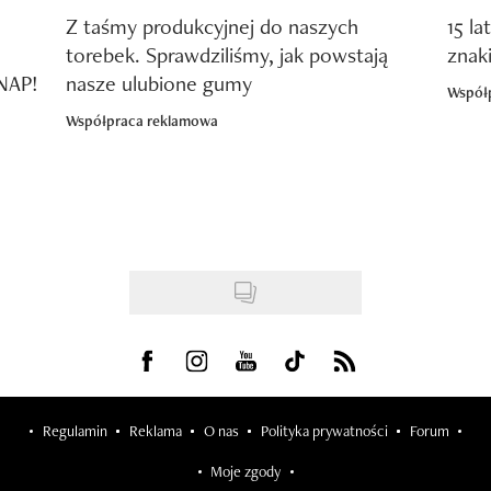
Z taśmy produkcyjnej do naszych
15 la
torebek. Sprawdziliśmy, jak powstają
znak
SNAP!
nasze ulubione gumy
Współ
Współpraca reklamowa
Visit us on Facebook
Visit us on Instagram
Visit us on Youtube
Visit us on Tiktok
Visit us on Rss
Regulamin
Reklama
O nas
Polityka prywatności
Forum
Moje zgody