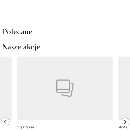
Polecane
Nasze akcje
Pokazywanie elementu 1 z 8
previous element
ne
Styl życia
Moda