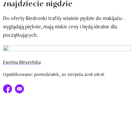
znajdziecie nigdzie
Newsletter
Do oferty Biedronki trafiły właśnie pędzle do makijażu -
Wizaz Summer Influ School
wyglądają pięknie, mają niskie ceny i będą idealne dla
Mój profil / Zarejestruj się
początkujących.
Ewelina Błeszyńska
Opublikowano: poniedziałek, 20 sierpnia 2018 08:16
Udostępnij na facebook
E-mail do przyjaciela