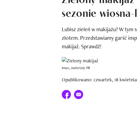
sezonie wiosna-
Lubisz zieleń w makijażu? W tym 
złotem. Przedstawiamy garść insp
makijaż. Sprawdź!
Imax, materiały PR
Opublikowano: czwartek, 18 kwietnia 
Udostępnij na facebook
E-mail do przyjaciela