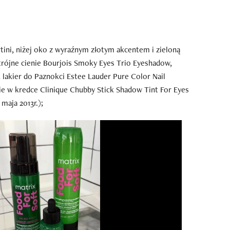
tini, niżej oko z wyraźnym złotym akcentem i zieloną
rójne cienie Bourjois Smoky Eyes Trio Eyeshadow,
; lakier do Paznokci Estee Lauder Pure Color Nail
enie w kredce Clinique Chubby Stick Shadow Tint For Eyes
maja 2013r.);