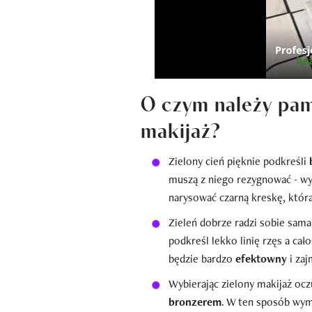
O czym należy pam
makijaż?
Zielony cień pięknie podkreśli
muszą z niego rezygnować - wys
narysować czarną kreskę, która
Zieleń dobrze radzi sobie sama 
podkreśl lekko linię rzęs a ca
będzie bardzo
efektowny
i zaj
Wybierając zielony makijaż ocz
bronzerem
. W ten sposób wym