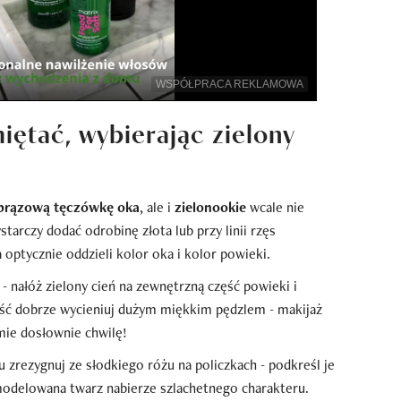
WSPÓŁPRACA REKLAMOWA
iętać, wybierając zielony
brązową tęczówkę oka
, ale i
zielonookie
wcale nie
tarczy dodać odrobinę złota lub przy linii rzęs
 optycznie oddzieli kolor oka i kolor powieki.
- nałóż zielony cień na zewnętrzną część powieki i
łość dobrze wycieniuj dużym miękkim pędzlem - makijaż
mie dosłownie chwilę!
u zrezygnuj ze słodkiego różu na policzkach - podkreśl je
odelowana twarz nabierze szlachetnego charakteru.