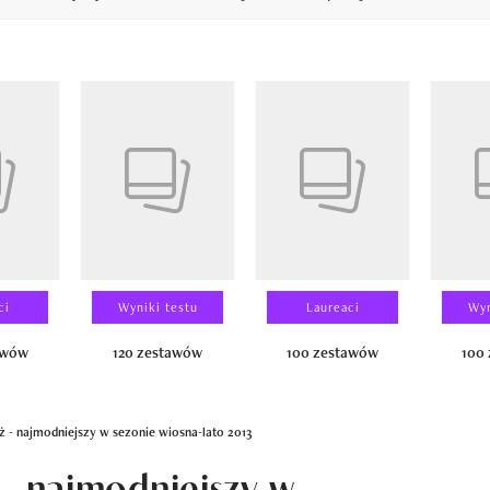
14
ci
Wyniki testu
Laureaci
Wyn
awów
120 zestawów
100 zestawów
100
ż - najmodniejszy w sezonie wiosna-lato 2013
 - najmodniejszy w