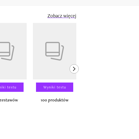
Zobacz więcej
next element
iki testu
Wyniki testu
Wyniki testu
 zestawów
100 produktów
150 zestawów