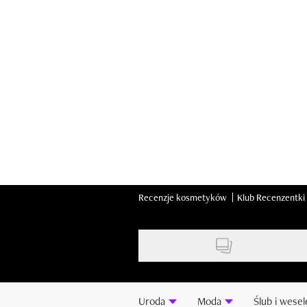
Skip
to
main
content
Recenzje kosmetyków
Klub Recenzentki
Uroda
Moda
Ślub i wesel