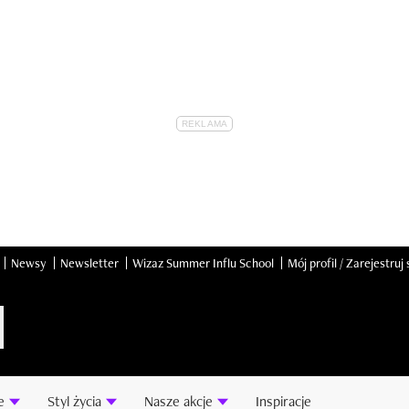
Newsy
Newsletter
Wizaz Summer Influ School
Mój profil / Zarejestruj 
e
Styl życia
Nasze akcje
Inspiracje