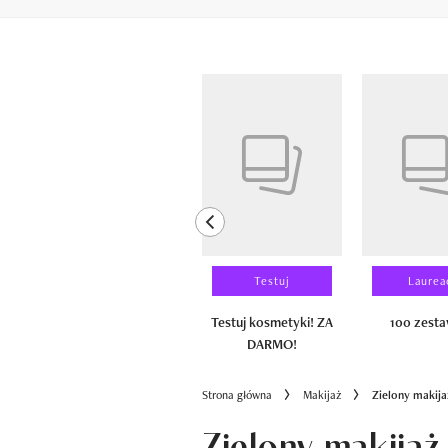
Pokazywanie elementów od 1 do 6 z 
previous element
Wyniki testu
Testuj
Laurea
100 zestawów
Testuj kosmetyki! ZA
100 zest
DARMO!
Strona główna
Makijaż
Zielony makija
Zielony makijaż