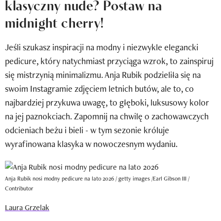
klasyczny nude? Postaw na
Newsletter
midnight cherry!
Wizaz Summer Influ School
Jeśli szukasz inspiracji na modny i niezwykle elegancki
Mój profil / Zarejestruj się
pedicure, który natychmiast przyciąga wzrok, to zainspiruj
się mistrzynią minimalizmu. Anja Rubik podzieliła się na
swoim Instagramie zdjęciem letnich butów, ale to, co
najbardziej przykuwa uwagę, to głęboki, luksusowy kolor
na jej paznokciach. Zapomnij na chwilę o zachowawczych
odcieniach beżu i bieli - w tym sezonie króluje
wyrafinowana klasyka w nowoczesnym wydaniu.
Anja Rubik nosi modny pedicure na lato 2026 / getty images /Earl Gibson III /
Contributor
Laura Grzelak