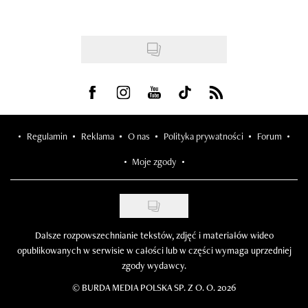
Visit us on Facebook
Visit us on Instagram
Visit us on Youtube
Visit us on Tiktok
Visit us on Rss
Regulamin
Reklama
O nas
Polityka prywatności
Forum
Moje zgody
Dalsze rozpowszechnianie tekstów, zdjęć i materiałów wideo
opublikowanych w serwisie w całości lub w części wymaga uprzedniej
zgody wydawcy.
©
BURDA MEDIA POLSKA SP. Z O. O. 2026