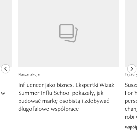
Pokazywanie elementu 1 z 8
previous element
ne
Nasze akcje
Fryzur
Influencer jako biznes. Ekspertki Wizaż
Susz
y w
Summer Influ School pokazały, jak
For 
budować markę osobistą i zdobywać
pers
długofalowe współprace
chang
robi
Współ