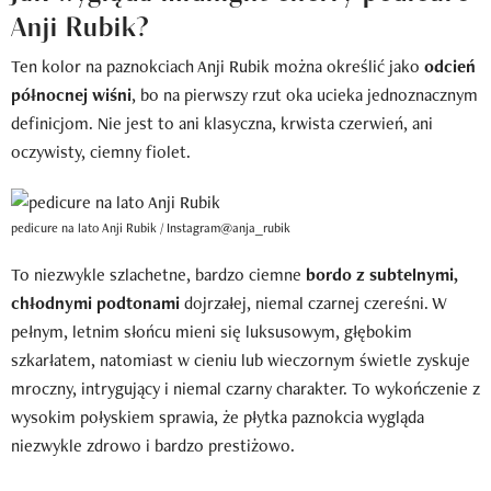
Anji Rubik?
Ten kolor na paznokciach Anji Rubik można określić jako
odcień
północnej wiśni
, bo na pierwszy rzut oka ucieka jednoznacznym
definicjom. Nie jest to ani klasyczna, krwista czerwień, ani
oczywisty, ciemny fiolet.
pedicure na lato Anji Rubik / Instagram@anja_rubik
To niezwykle szlachetne, bardzo ciemne
bordo z subtelnymi,
chłodnymi podtonami
dojrzałej, niemal czarnej czereśni. W
pełnym, letnim słońcu mieni się luksusowym, głębokim
szkarłatem, natomiast w cieniu lub wieczornym świetle zyskuje
mroczny, intrygujący i niemal czarny charakter. To wykończenie z
wysokim połyskiem sprawia, że płytka paznokcia wygląda
niezwykle zdrowo i bardzo prestiżowo.