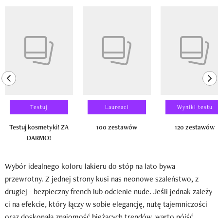
Pokazywanie elementu 1 z 14
previous element
ne
Testuj
Laureaci
Wyniki testu
Testuj kosmetyki! ZA
100 zestawów
120 zestawów
DARMO!
Wybór idealnego koloru lakieru do stóp na lato bywa
przewrotny. Z jednej strony kusi nas neonowe szaleństwo, z
drugiej - bezpieczny french lub odcienie nude. Jeśli jednak zależy
ci na efekcie, który łączy w sobie elegancję, nutę tajemniczości
oraz doskonałą znajomość bieżących trendów, warto pójść