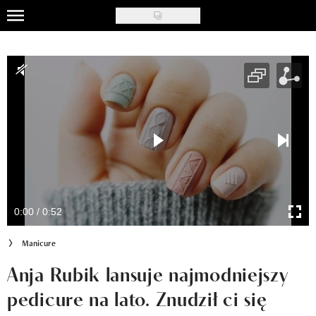
Skip
to
Uroda
main
content
Moda
Ślub i wesele
Styl życia
Nasze akcje
Inspiracje
0:00 / 0:52
Recenzje kosmetyków
Manicure
Klub Recenzentki
Anja Rubik lansuje najmodniejszy
pedicure na lato. Znudził ci się
Newsy