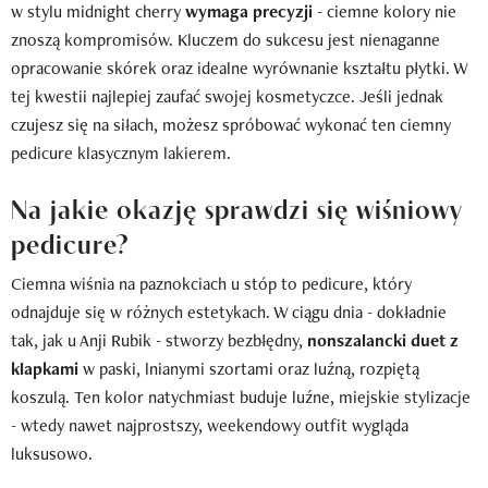
w stylu midnight cherry
wymaga precyzji
- ciemne kolory nie
znoszą kompromisów. Kluczem do sukcesu jest nienaganne
opracowanie skórek oraz idealne wyrównanie kształtu płytki. W
tej kwestii najlepiej zaufać swojej kosmetyczce. Jeśli jednak
czujesz się na siłach, możesz spróbować wykonać ten ciemny
pedicure klasycznym lakierem.
Na jakie okazję sprawdzi się wiśniowy
pedicure?
Ciemna wiśnia na paznokciach u stóp to pedicure, który
odnajduje się w różnych estetykach. W ciągu dnia - dokładnie
tak, jak u Anji Rubik - stworzy bezbłędny,
nonszalancki duet z
klapkami
w paski, lnianymi szortami oraz luźną, rozpiętą
koszulą. Ten kolor natychmiast buduje luźne, miejskie stylizacje
- wtedy nawet najprostszy, weekendowy outfit wygląda
luksusowo.