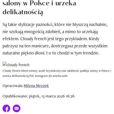
salony w Polsce i urzeka
Newsletter
delikatnością
Wizaz Summer Influ School
Są takie stylizacje paznokci, które nie błyszczą nachalnie,
Mój profil / Zarejestruj się
nie szokują mnogością zdobień, a mimo to urzekają
efektem. Cloudy french jest tego przykładem. Kiedy
patrzysz na ten manicure, dostrzegasz przede wszystkim
naturalne piękno dłoni. I o to chodzi w tym trendzie.
Cloudy french hitem wiosny 2026! Arystokratyczne zdobienie podbija salony w Polsce i
urzeka delikatnością//fot. Instagram @castella.nails
Opracowała
Milena Mrozek
Opublikowano: piątek, 13 marca 2026 16:26
Udostępnij na facebook
E-mail do przyjaciela