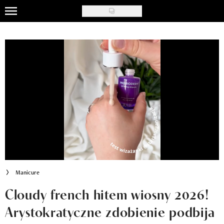
Skip
to
Uroda
main
content
Moda
Ślub i wesele
Styl życia
Nasze akcje
Inspiracje
Recenzje kosmetyków
Manicure
Klub Recenzentki
Cloudy french hitem wiosny 2026!
Arystokratyczne zdobienie podbija
Newsy