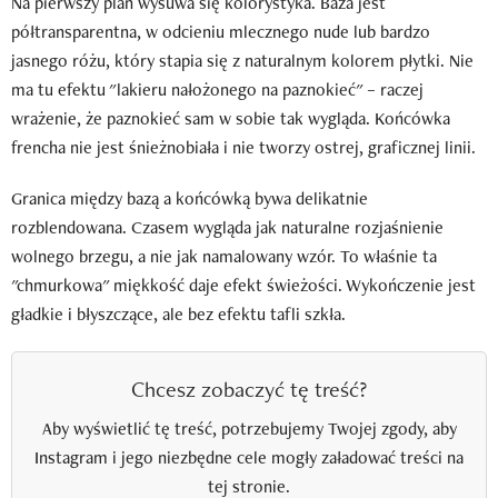
Na pierwszy plan wysuwa się kolorystyka. Baza jest
półtransparentna, w odcieniu mlecznego nude lub bardzo
jasnego różu, który stapia się z naturalnym kolorem płytki. Nie
ma tu efektu "lakieru nałożonego na paznokieć" – raczej
wrażenie, że paznokieć sam w sobie tak wygląda. Końcówka
frencha nie jest śnieżnobiała i nie tworzy ostrej, graficznej linii.
Granica między bazą a końcówką bywa delikatnie
rozblendowana. Czasem wygląda jak naturalne rozjaśnienie
wolnego brzegu, a nie jak namalowany wzór. To właśnie ta
"chmurkowa" miękkość daje efekt świeżości. Wykończenie jest
gładkie i błyszczące, ale bez efektu tafli szkła.
Chcesz zobaczyć tę treść?
Aby wyświetlić tę treść, potrzebujemy Twojej zgody, aby
Instagram i jego niezbędne cele mogły załadować treści na
tej stronie.