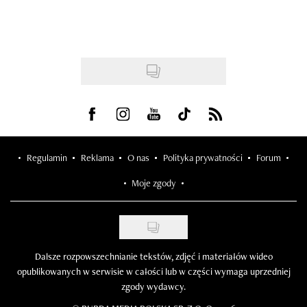
Visit us on Facebook
Visit us on Instagram
Visit us on Youtube
Visit us on Tiktok
Visit us on Rss
Regulamin
Reklama
O nas
Polityka prywatności
Forum
Moje zgody
Dalsze rozpowszechnianie tekstów, zdjęć i materiałów wideo
opublikowanych w serwisie w całości lub w części wymaga uprzedniej
zgody wydawcy.