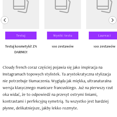
previous element
ne
Testuj
Wyniki testu
Laureaci
Testuj kosmetyki! ZA
100 zestawów
100 zestawów
DARMO!
Cloudy french coraz częściej pojawia się jako inspiracja na
Instagramach topowych stylistek. Ta arystokratyczna stylizacja
nie potrzebuje tłumaczenia. Wygląda jak miękka, ultranaturalna
wersja klasycznego manicure francuskiego. Już na pierwszy rzut
oka widać, że to odpowiedź na przesyt ostrymi liniami,
kontrastami i perfekcyjną symetrią. Tu wszystko jest bardziej
płynne, delikatniejsze, jakby lekko rozmyte.