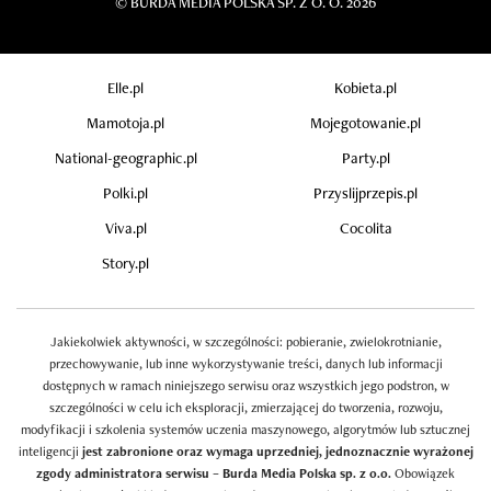
©
BURDA MEDIA POLSKA SP. Z O. O. 2026
Elle.pl
Kobieta.pl
Mamotoja.pl
Mojegotowanie.pl
National-geographic.pl
Party.pl
Polki.pl
Przyslijprzepis.pl
Viva.pl
Cocolita
Story.pl
Jakiekolwiek aktywności, w szczególności: pobieranie, zwielokrotnianie,
przechowywanie, lub inne wykorzystywanie treści, danych lub informacji
dostępnych w ramach niniejszego serwisu oraz wszystkich jego podstron, w
szczególności w celu ich eksploracji, zmierzającej do tworzenia, rozwoju,
modyfikacji i szkolenia systemów uczenia maszynowego, algorytmów lub sztucznej
inteligencji
jest zabronione oraz wymaga uprzedniej, jednoznacznie wyrażonej
zgody administratora serwisu – Burda Media Polska sp. z o.o.
Obowiązek