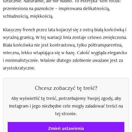
sztucznie. Naturalnie, ale nie nudno. To estetyka "soft focus:
przeniesiona na paznokcie – inspirowana delikatnością,
schludnością, miękkością.
Klasyczny french przez lata kojarzył się z ostrą białą końcówką i
wyraźną granicą. W tej wariacji linia zostaje celowo zmiękczona.
Biała końcówka nie jest kontrastowa, tylko półtransparentna,
mleczna, lekko wtapiająca się w bazę. Całość wygląda elegancko
i minimalistycznie. Właśnie dlatego zdobienie uważane jest za
arystokratyczne.
Chcesz zobaczyć tę treść?
Aby wyświetlić tę treść, potrzebujemy Twojej zgody, aby
Instagram i jego niezbędne cele mogły załadować treści na
tej stronie.
Zmień ustawienia