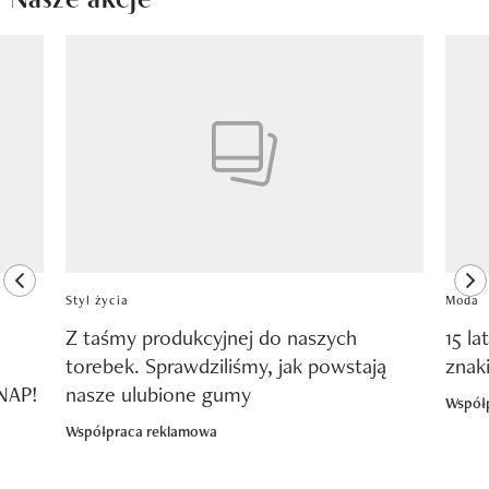
Pokazywanie elementu 1 z 8
previous element
ne
Styl życia
Moda
Z taśmy produkcyjnej do naszych
15 la
torebek. Sprawdziliśmy, jak powstają
znak
SNAP!
nasze ulubione gumy
Współ
Współpraca reklamowa