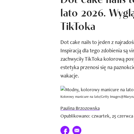
lato 2026. Wygl
TikToka
Dot cake nails to jeden z najrado
Inspiracją dla tego zdobienia są v
zachwyciły TikToka kolorową posy
estetyka przenosi się na paznokci
wakacje.
Kolorowy manicure na lato/Getty Images@Maryna
Paulina Brzozowska
Opublikowano: czwartek, 25 czerwca
Udostępnij na facebook
E-mail do przyjaciela