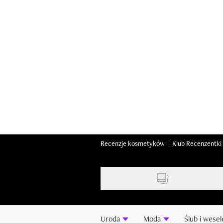
Skip
to
main
content
Recenzje kosmetyków
Klub Recenzentki
Uroda
Moda
Ślub i wesel