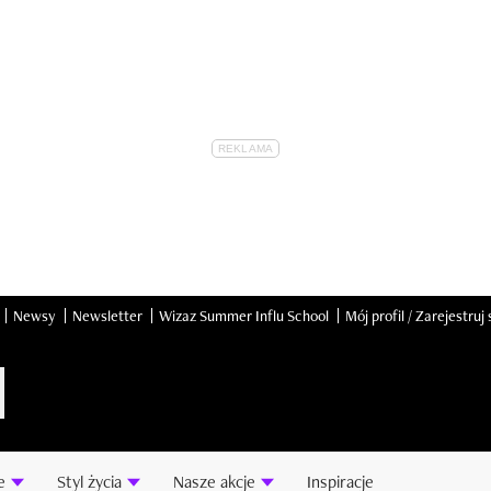
Newsy
Newsletter
Wizaz Summer Influ School
Mój profil / Zarejestruj 
e
Styl życia
Nasze akcje
Inspiracje