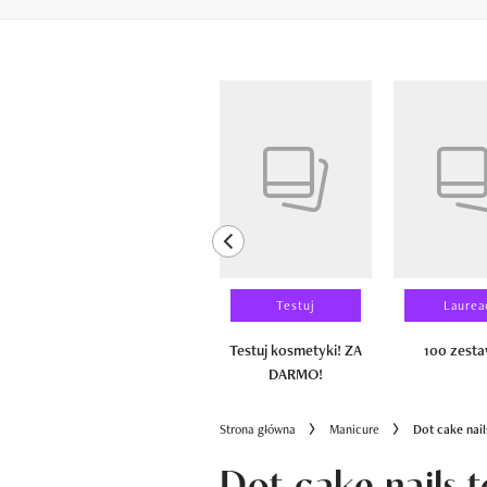
Pokazywanie elementów od 1 do 6 z 
previous element
Wyniki testu
Testuj
Laurea
100 zestawów
Testuj kosmetyki! ZA
100 zest
DARMO!
Strona główna
Manicure
Dot cake nail
Dot cake nails 