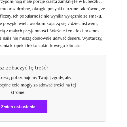
przypominają małe porcje ciasta zamknięte w kubeczku.
mu oraz drobne, okrągłe posypki ułożone tak równo, że
aficzny. Ich popularność nie wynika wyłącznie ze smaku.
we posypki wielu osobom kojarzą się z dzieciństwem,
ią z małych przyjemności. Właśnie ten efekt przenosi
e nails nie muszą dosłownie udawać deseru. Wystarczy,
ożenia kropek i lekko cukierkowego klimatu.
sz zobaczyć tę treść?
treść, potrzebujemy Twojej zgody, aby
zbędne cele mogły załadować treści na tej
stronie.
Zmień ustawienia