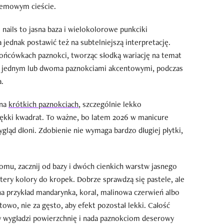
remowym cieście.
 nails to jasna baza i wielokolorowe punkciki
 jednak postawić też na subtelniejszą interpretację.
końcówkach paznokci, tworząc słodką wariację na temat
a z jednym lub dwoma paznokciami akcentowymi, podczas
a.
 na
krótkich paznokciach
, szczególnie lekko
ękki kwadrat. To ważne, bo latem 2026 w manicure
ygląd dłoni. Zdobienie nie wymaga bardzo długiej płytki,
domu, zacznij od bazy i dwóch cienkich warstw jasnego
ztery kolory do kropek. Dobrze sprawdzą się pastele, ale
na przykład mandarynka, koral, malinowa czerwień albo
towo, nie za gęsto, aby efekt pozostał lekki. Całość
y wygładzi powierzchnię i nada paznokciom deserowy