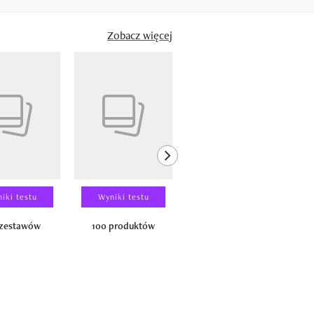
Zobacz więcej
next element
iki testu
Wyniki testu
Wyniki testu
 zestawów
100 produktów
150 zestawów