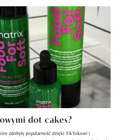
WSPÓŁPRACA REKLAMOWA
lowymi dot cakes?
tóre zdobyły popularność dzięki TikTokowi i