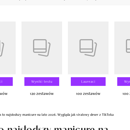
14
ci
Wyniki testu
Laureaci
Wyn
awów
120 zestawów
100 zestawów
100
s to najsłodszy manicure na lato 2026. Wygląda jak viralowy deser z TikToka
to najsłodszy manicure na