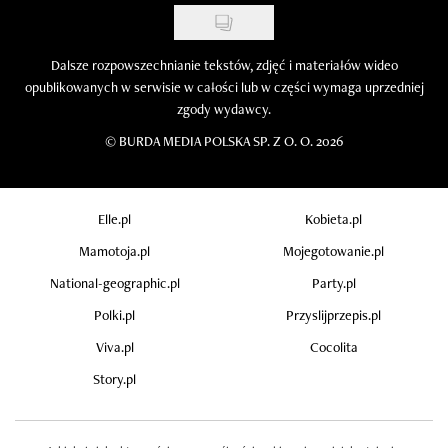
Dalsze rozpowszechnianie tekstów, zdjęć i materiałów wideo
opublikowanych w serwisie w całości lub w części wymaga uprzedniej
zgody wydawcy.
©
BURDA MEDIA POLSKA SP. Z O. O. 2026
Elle.pl
Kobieta.pl
Mamotoja.pl
Mojegotowanie.pl
National-geographic.pl
Party.pl
Polki.pl
Przyslijprzepis.pl
Viva.pl
Cocolita
Story.pl