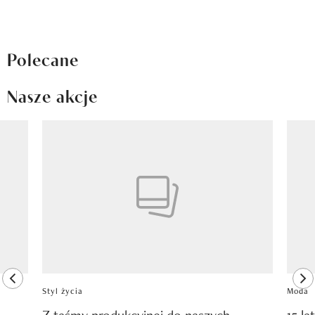
Polecane
Nasze akcje
Pokazywanie elementu 1 z 8
previous element
ne
Styl życia
Moda