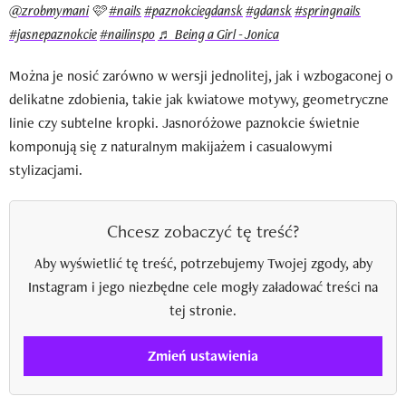
@zrobmymani
🩷
#nails
#paznokciegdansk
#gdansk
#springnails
#jasnepaznokcie
#nailinspo
♬ Being a Girl - Jonica
Można je nosić zarówno w wersji jednolitej, jak i wzbogaconej o
delikatne zdobienia, takie jak kwiatowe motywy, geometryczne
linie czy subtelne kropki. Jasnoróżowe paznokcie świetnie
komponują się z naturalnym makijażem i casualowymi
stylizacjami.
Chcesz zobaczyć tę treść?
Aby wyświetlić tę treść, potrzebujemy Twojej zgody, aby
Instagram i jego niezbędne cele mogły załadować treści na
tej stronie.
Zmień ustawienia