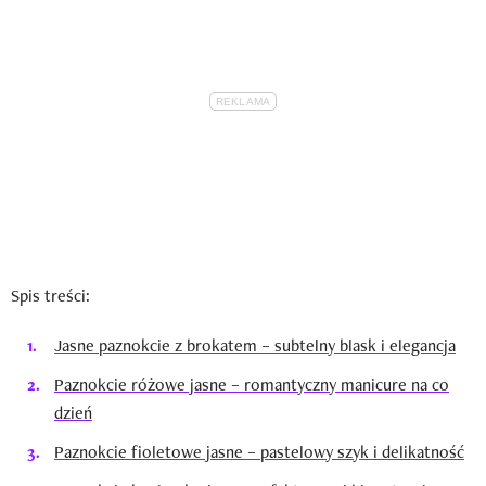
Spis treści:
Jasne paznokcie z brokatem – subtelny blask i elegancja
Paznokcie różowe jasne – romantyczny manicure na co
dzień
Paznokcie fioletowe jasne – pastelowy szyk i delikatność