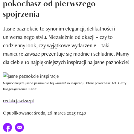
pokochasz od pierwszego
Newsletter
spojrzenia
Wizaz Summer Influ School
Jasne paznokcie to synonim elegancji, delikatności i
Mój profil / Zarejestruj się
uniwersalnego stylu. Niezależnie od okazji – czy to
codzienny look, czy wyjątkowe wydarzenie – taki
manicure zawsze prezentuje się modnie i schludnie. Mamy
dla ciebie 10 najpiękniejszych inspiracji na jasne paznokcie!
Najmodniejsze jasne paznokcie tej wiosny! 10 inspiracji, które pokochasz, fot. Getty
Images@Kseniia Barlit
redakcjawizazpl
Opublikowano: środa, 26 marca 2025 11:40
Udostępnij na facebook
E-mail do przyjaciela