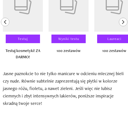
previous element
ne
Testuj
Wyniki testu
Laureaci
Testuj kosmetyki! ZA
100 zestawów
100 zestawów
DARMO!
Jasne paznokcie to nie tylko manicure w odcieniu mlecznej bieli
czy nude. Równie subtelnie zaprezentują się płytki w kolorze
jasnego różu, fioletu, a nawet zieleni. Jeśli więc nie lubisz
ciemnych i zbyt intensywnych lakierów, poniższe inspiracje
skradną twoje serce!