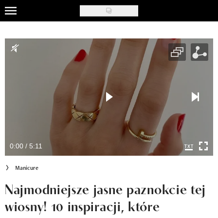
Skip
to
Uroda
main
content
Moda
Ślub i wesele
Styl życia
Nasze akcje
Inspiracje
0:00 / 5:11
Recenzje kosmetyków
Manicure
Klub Recenzentki
Najmodniejsze jasne paznokcie tej
wiosny! 10 inspiracji, które
Newsy