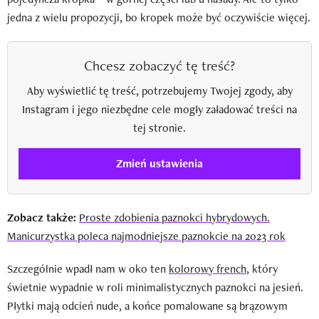
jedna z wielu propozycji, bo kropek może być oczywiście więcej.
Chcesz zobaczyć tę treść?
Aby wyświetlić tę treść, potrzebujemy Twojej zgody, aby
Instagram i jego niezbędne cele mogły załadować treści na
tej stronie.
Zmień ustawienia
Zobacz także:
Proste zdobienia paznokci hybrydowych.
Manicurzystka poleca najmodniejsze paznokcie na 2023 rok
Szczególnie wpadł nam w oko ten
kolorowy french
, który
świetnie wypadnie w roli minimalistycznych paznokci na jesień.
Płytki mają odcień nude, a końce pomalowane są brązowym