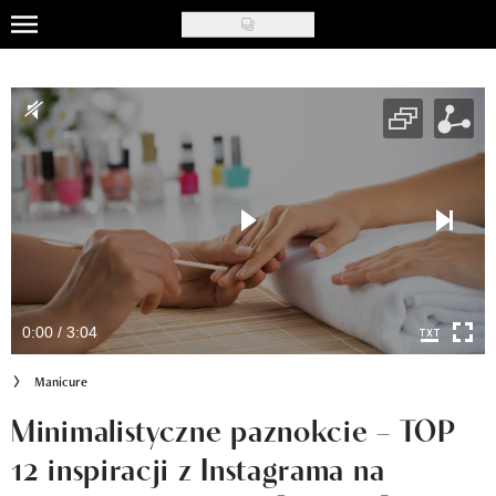
Skip
to
Uroda
main
content
Moda
Ślub i wesele
Styl życia
Nasze akcje
Inspiracje
0:00 / 3:04
Recenzje kosmetyków
Manicure
Klub Recenzentki
Minimalistyczne paznokcie – TOP
12 inspiracji z Instagrama na
Newsy