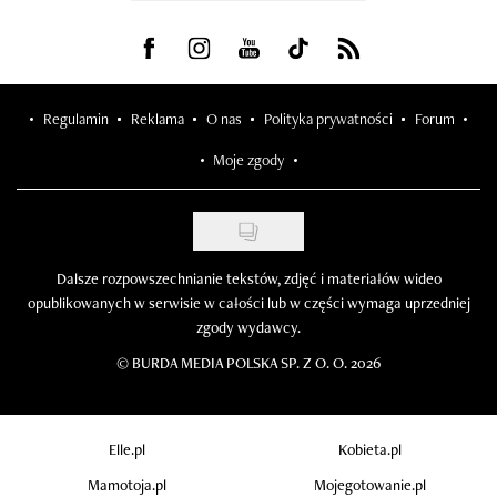
Visit us on Facebook
Visit us on Instagram
Visit us on Youtube
Visit us on Tiktok
Visit us on Rss
Regulamin
Reklama
O nas
Polityka prywatności
Forum
Moje zgody
Dalsze rozpowszechnianie tekstów, zdjęć i materiałów wideo
opublikowanych w serwisie w całości lub w części wymaga uprzedniej
zgody wydawcy.
©
BURDA MEDIA POLSKA SP. Z O. O. 2026
Elle.pl
Kobieta.pl
Mamotoja.pl
Mojegotowanie.pl