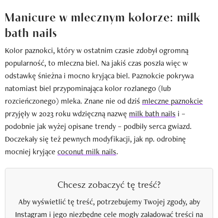
Manicure w mlecznym kolorze: milk
bath nails
Kolor paznokci, który w ostatnim czasie zdobył ogromną
popularność, to mleczna biel. Na jakiś czas poszła więc w
odstawkę śnieżna i mocno kryjąca biel. Paznokcie pokrywa
natomiast biel przypominająca kolor rozlanego (lub
rozcieńczonego) mleka. Znane nie od dziś
mleczne paznokcie
przyjęły w 2023 roku wdzięczną nazwę
milk bath nails
i –
podobnie jak wyżej opisane trendy – podbiły serca gwiazd.
Doczekały się też pewnych modyfikacji, jak np. odrobinę
mocniej kryjące
coconut milk nails
.
Chcesz zobaczyć tę treść?
Aby wyświetlić tę treść, potrzebujemy Twojej zgody, aby
Instagram i jego niezbędne cele mogły załadować treści na