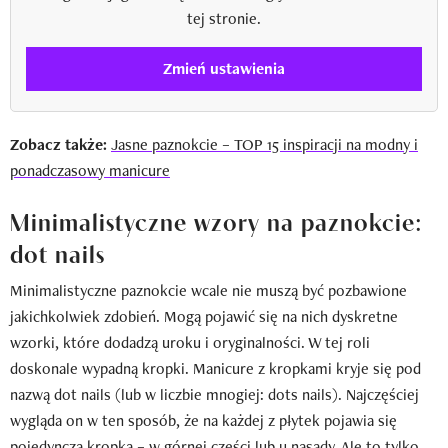
tej stronie.
Zmień ustawienia
Zobacz także:
Jasne paznokcie – TOP 15 inspiracji na modny i
ponadczasowy manicure
Minimalistyczne wzory na paznokcie:
dot nails
Minimalistyczne paznokcie wcale nie muszą być pozbawione
jakichkolwiek zdobień. Mogą pojawić się na nich dyskretne
wzorki, które dodadzą uroku i oryginalności. W tej roli
doskonale wypadną kropki. Manicure z kropkami kryje się pod
nazwą dot nails (lub w liczbie mnogiej: dots nails). Najczęściej
wygląda on w ten sposób, że na każdej z płytek pojawia się
pojedyncza kropka – w górnej części lub u nasady. Ale to tylko