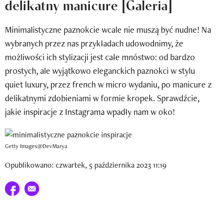
delikatny manicure [Galeria]
Newsletter
Minimalistyczne paznokcie wcale nie muszą być nudne! Na
Wizaz Summer Influ School
wybranych przez nas przykładach udowodnimy, że
Mój profil / Zarejestruj się
możliwości ich stylizacji jest całe mnóstwo: od bardzo
prostych, ale wyjątkowo eleganckich paznokci w stylu
quiet luxury, przez french w micro wydaniu, po manicure z
delikatnymi zdobieniami w formie kropek. Sprawdźcie,
jakie inspiracje z Instagrama wpadły nam w oko!
Getty Images@DevMarya
Opublikowano: czwartek, 5 października 2023 11:19
Udostępnij na facebook
E-mail do przyjaciela