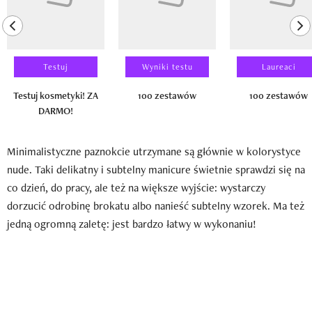
previous element
ne
Testuj
Wyniki testu
Laureaci
Testuj kosmetyki! ZA
100 zestawów
100 zestawów
DARMO!
Minimalistyczne paznokcie utrzymane są głównie w kolorystyce
nude. Taki delikatny i subtelny manicure świetnie sprawdzi się na
co dzień, do pracy, ale też na większe wyjście: wystarczy
dorzucić odrobinę brokatu albo nanieść subtelny wzorek. Ma też
jedną ogromną zaletę: jest bardzo łatwy w wykonaniu!