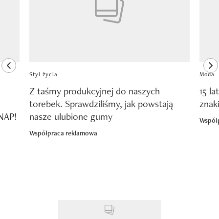
previous element
ne
Styl życia
Moda
Z taśmy produkcyjnej do naszych
15 la
torebek. Sprawdziliśmy, jak powstają
znak
SNAP!
nasze ulubione gumy
Współ
Współpraca reklamowa