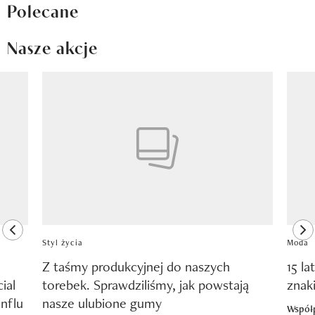
Polecane
Nasze akcje
Pokazywanie elementu 1 z 8
previous element
ne
Styl życia
Moda
Z taśmy produkcyjnej do naszych
15 la
ial
torebek. Sprawdziliśmy, jak powstają
znak
nflu
nasze ulubione gumy
Współ