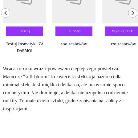
previous element
ne
Testuj
Laureaci
Wyniki testu
Testuj kosmetyki! ZA
100 zestawów
120 zestawów
DARMO!
Wraca co roku wraz z powiewem cieplejszego powietrza.
Manicure "soft bloom" to kwiecista stylizacja paznokci dla
minimalistek. Jest miękka i delikatna, ale ma w sobie sporo
romantyzmu. Nie dominuje, a delikatnie uzupełnia codziennie
outfity. To małe dzieło sztuki, godne zapisania na tablicy z
inspiracjami.