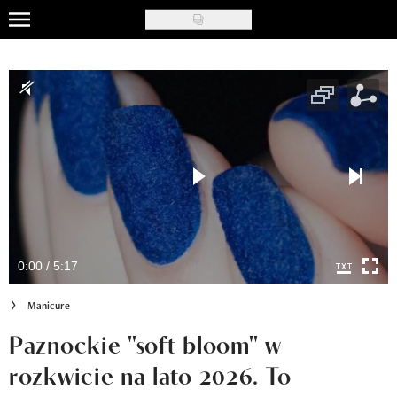
Skip
to
Uroda
main
content
Moda
Ślub i wesele
Styl życia
Nasze akcje
Inspiracje
0:00 / 5:17
Recenzje kosmetyków
Manicure
Klub Recenzentki
Paznockie "soft bloom" w
rozkwicie na lato 2026. To
Newsy