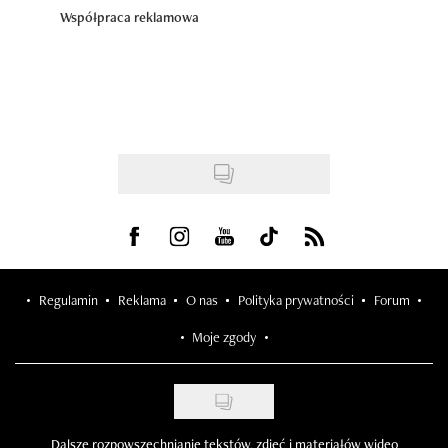
Współpraca reklamowa
Visit us on Facebook
Visit us on Instagram
Visit us on Youtube
Visit us on Tiktok
Visit us on Rss
Regulamin
Reklama
O nas
Polityka prywatności
Forum
Moje zgody
Dalsze rozpowszechnianie tekstów, zdjęć i materiałów wideo