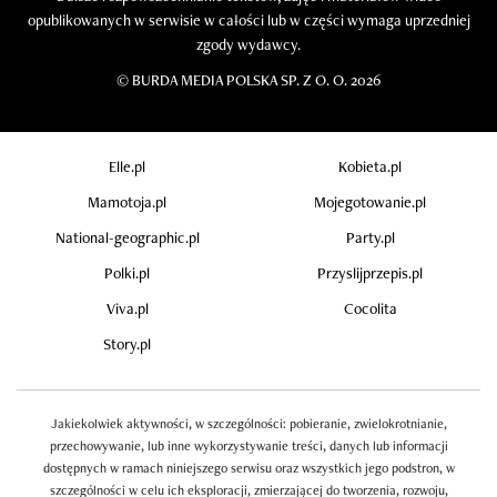
opublikowanych w serwisie w całości lub w części wymaga uprzedniej
zgody wydawcy.
©
BURDA MEDIA POLSKA SP. Z O. O. 2026
Elle.pl
Kobieta.pl
Mamotoja.pl
Mojegotowanie.pl
National-geographic.pl
Party.pl
Polki.pl
Przyslijprzepis.pl
Viva.pl
Cocolita
Story.pl
Jakiekolwiek aktywności, w szczególności: pobieranie, zwielokrotnianie,
przechowywanie, lub inne wykorzystywanie treści, danych lub informacji
dostępnych w ramach niniejszego serwisu oraz wszystkich jego podstron, w
szczególności w celu ich eksploracji, zmierzającej do tworzenia, rozwoju,