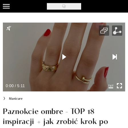
Skip
to
Uroda
main
content
Moda
Ślub i wesele
Styl życia
Nasze akcje
Inspiracje
0:00 / 5:11
Recenzje kosmetyków
Manicure
Klub Recenzentki
Paznokcie ombre - TOP 18
inspiracji + jak zrobić krok po
Newsy