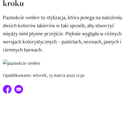
kroku
Newsletter
Paznokcie ombre to stylizacja, która polega na nałożeniu
Wizaz Summer Influ School
dwóch kolorów lakierów w taki sposób, aby stworzyć
Mój profil / Zarejestruj się
między nimi płynne przejście. Pięknie wygląda w różnych
wersjach kolorystycznych – pastelach, neonach, jasnych i
ciemnych barwach.
Opublikowano: wtorek, 15 marca 2022 11:30
Udostępnij na facebook
E-mail do przyjaciela