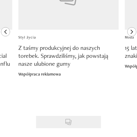
previous element
ne
Styl życia
Moda
Z taśmy produkcyjnej do naszych
15 la
ial
torebek. Sprawdziliśmy, jak powstają
znak
nflu
nasze ulubione gumy
Współ
Współpraca reklamowa