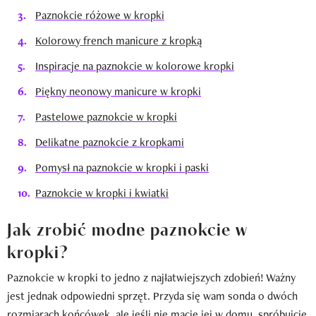
Paznokcie różowe w kropki
Kolorowy french manicure z kropką
Inspiracje na paznokcie w kolorowe kropki
Piękny neonowy manicure w kropki
Pastelowe paznokcie w kropki
Delikatne paznokcie z kropkami
Pomysł na paznokcie w kropki i paski
Paznokcie w kropki i kwiatki
Jak zrobić modne paznokcie w
kropki?
Paznokcie w kropki to jedno z najłatwiejszych zdobień! Ważny
jest jednak odpowiedni sprzęt. Przyda się wam sonda o dwóch
rozmiarach końcówek, ale jeśli nie macie jej w domu, spróbujcie