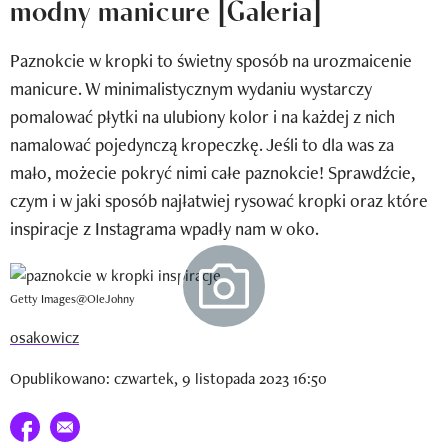
modny manicure [Galeria]
Newsletter
Paznokcie w kropki to świetny sposób na urozmaicenie
Wizaz Summer Influ School
manicure. W minimalistycznym wydaniu wystarczy
Mój profil / Zarejestruj się
pomalować płytki na ulubiony kolor i na każdej z nich
namalować pojedynczą kropeczkę. Jeśli to dla was za
mało, możecie pokryć nimi całe paznokcie! Sprawdźcie,
czym i w jaki sposób najłatwiej rysować kropki oraz które
inspiracje z Instagrama wpadły nam w oko.
Getty Images@OleJohny
osakowicz
Opublikowano: czwartek, 9 listopada 2023 16:50
Udostępnij na facebook
E-mail do przyjaciela