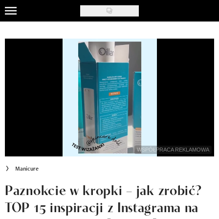
Skip
to
Uroda
main
content
Moda
Ślub i wesele
Styl życia
Nasze akcje
Inspiracje
WSPÓŁPRACA REKLAMOWA
Recenzje kosmetyków
Manicure
Klub Recenzentki
Paznokcie w kropki – jak zrobić?
TOP 15 inspiracji z Instagrama na
Newsy