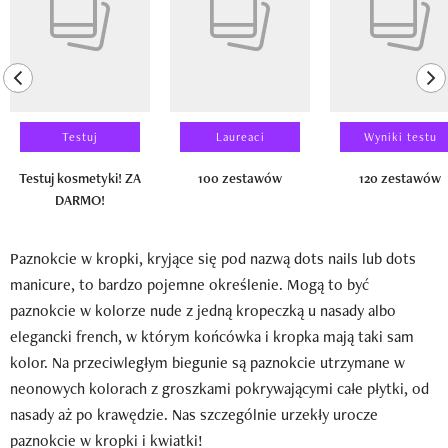
previous element
ne
Testuj
Laureaci
Wyniki testu
Testuj kosmetyki! ZA
100 zestawów
120 zestawów
DARMO!
Paznokcie w kropki, kryjące się pod nazwą dots nails lub dots
manicure, to bardzo pojemne określenie. Mogą to być
paznokcie w kolorze nude z jedną kropeczką u nasady albo
elegancki french, w którym końcówka i kropka mają taki sam
kolor. Na przeciwległym biegunie są paznokcie utrzymane w
neonowych kolorach z groszkami pokrywającymi całe płytki, od
nasady aż po krawędzie. Nas szczególnie urzekły urocze
paznokcie w kropki i kwiatki!