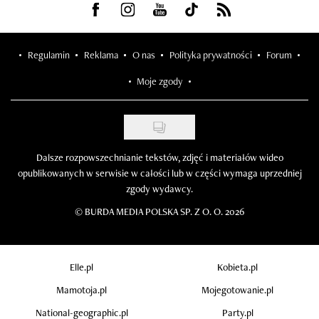
Visit us on Facebook
Visit us on Instagram
Visit us on Youtube
Visit us on Tiktok
Visit us on Rss
Regulamin
Reklama
O nas
Polityka prywatności
Forum
Moje zgody
Dalsze rozpowszechnianie tekstów, zdjęć i materiałów wideo
opublikowanych w serwisie w całości lub w części wymaga uprzedniej
zgody wydawcy.
©
BURDA MEDIA POLSKA SP. Z O. O. 2026
Elle.pl
Kobieta.pl
Mamotoja.pl
Mojegotowanie.pl
National-geographic.pl
Party.pl