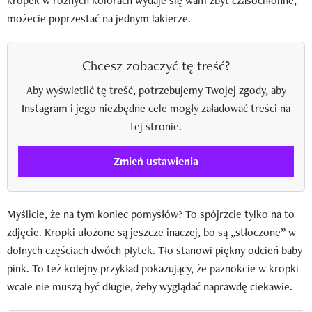
kropek w różnych kolorach wydaje się wam zbyt czasochłonne,
możecie poprzestać na jednym lakierze.
Chcesz zobaczyć tę treść?
Aby wyświetlić tę treść, potrzebujemy Twojej zgody, aby
Instagram i jego niezbędne cele mogły załadować treści na
tej stronie.
Zmień ustawienia
Myślicie, że na tym koniec pomysłów? To spójrzcie tylko na to
zdjęcie. Kropki ułożone są jeszcze inaczej, bo są „stłoczone” w
dolnych częściach dwóch płytek. Tło stanowi piękny odcień baby
pink. To też kolejny przykład pokazujący, że paznokcie w kropki
wcale nie muszą być długie, żeby wyglądać naprawdę ciekawie.