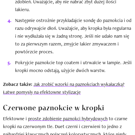
zdobień. Uważajcie, aby nie nabrać zbyt dużej ilości
lakieru.
Następnie ostrożnie przykładajcie sondę do paznokcia i od
razu odrywajcie dłoń. Uważajcie, aby kropka była regularna
i nie wydłużała się w żadną stronę. Jeśli nie udało nam się
to za pierwszym razem, zmyjcie lakier zmywaczem i
powtórzcie proces.
Pokryjcie paznokcie top coatem i utrwalcie w lampie. Jeśli
kropki mocno odstają, użyjcie dwóch warstw.
Zobacz także:
Jak zrobić wzorki na paznokciach wykałaczką?
Łatwe pomysły na efektowne stylizacje
Czerwone paznokcie w kropki
Efektowne i
proste zdobienie paznokci hybrydowych
to czarne
kropki na czerwonym tle. Duet czerni i czerwieni to jedno z
najbardziej klasycznych połączeń kolorystycznych, które nigdy