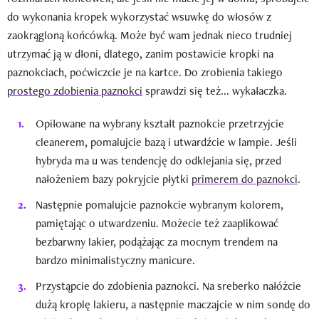
do wykonania kropek wykorzystać wsuwkę do włosów z
zaokrągloną końcówką. Może być wam jednak nieco trudniej
utrzymać ją w dłoni, dlatego, zanim postawicie kropki na
paznokciach, poćwiczcie je na kartce. Do zrobienia takiego
prostego zdobienia paznokci
sprawdzi się też... wykałaczka.
Opiłowane na wybrany kształt paznokcie przetrzyjcie
cleanerem, pomalujcie bazą i utwardźcie w lampie. Jeśli
hybryda ma u was tendencję do odklejania się, przed
nałożeniem bazy pokryjcie płytki
primerem do paznokci
.
Następnie pomalujcie paznokcie wybranym kolorem,
pamiętając o utwardzeniu. Możecie też zaaplikować
bezbarwny lakier, podążając za mocnym trendem na
bardzo minimalistyczny manicure.
Przystąpcie do zdobienia paznokci. Na sreberko nałóżcie
dużą kroplę lakieru, a następnie maczajcie w nim sondę do