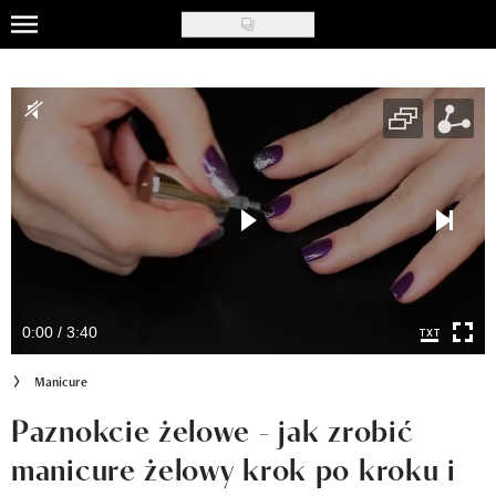
Skip
to
Uroda
main
content
Moda
Ślub i wesele
Styl życia
Nasze akcje
Inspiracje
0:00 / 3:40
Recenzje kosmetyków
Manicure
Klub Recenzentki
Paznokcie żelowe - jak zrobić
manicure żelowy krok po kroku i
Newsy