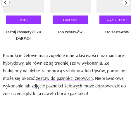
previous element
ne
Testuj
Laureaci
Wyniki testu
Testuj kosmetyki! ZA
100 zestawów
120 zestawów
DARMO!
Paznokcie żelowe mają zupełnie inne właściwości niż manicure
hybrydowy, ale również są trudniejsze w wykonaniu. Żel
budujemy na płytce za pomocą szablonów lub tipsów, pomocny
może się okazać
zestaw do paznokci żelowych
. Nieprawidłowe
wykonanie lub zdjęcie paznokci żelowych może doprowadzić do
zniszczenia płytki, a nawet chorób paznokci!