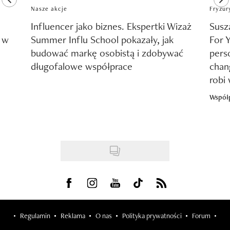
Nasze akcje
Fryzur
Influencer jako biznes. Ekspertki Wizaż
Susz
y w
Summer Influ School pokazały, jak
For 
budować markę osobistą i zdobywać
pers
długofalowe współprace
chang
robi
Współ
Visit us on Facebook
Visit us on Instagram
Visit us on Youtube
Visit us on Tiktok
Visit us on Rss
Regulamin
Reklama
O nas
Polityka prywatności
Forum