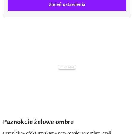
Zmień ustawienia
Paznokcie żelowe ombre
Przepiękny efekt uzyskamy przy
manicure ombre
, czyli