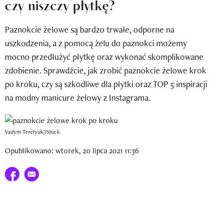
czy niszczy płytkę?
Newsletter
Paznokcie żelowe są bardzo trwałe, odporne na
Wizaz Summer Influ School
uszkodzenia, a z pomocą żelu do paznokci możemy
Mój profil / Zarejestruj się
mocno przedłużyć płytkę oraz wykonać skomplikowane
zdobienie. Sprawdźcie, jak zrobić paznokcie żelowe krok
po kroku, czy są szkodliwe dla płytki oraz TOP 5 inspiracji
na modny manicure żelowy z Instagrama.
Vadym Terelyuk/iStock
Opublikowano: wtorek, 20 lipca 2021 11:36
Udostępnij na facebook
E-mail do przyjaciela