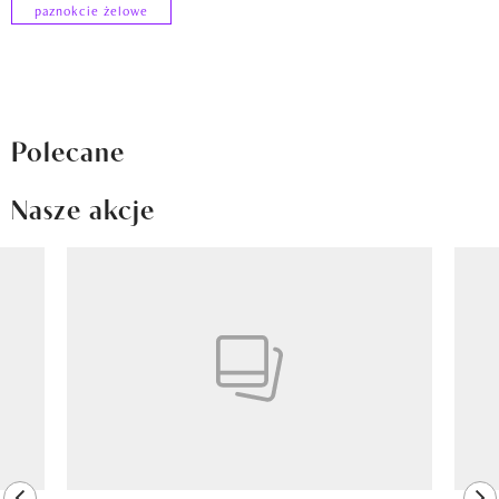
paznokcie żelowe
Polecane
Nasze akcje
Pokazywanie elementu 1 z 8
previous element
ne