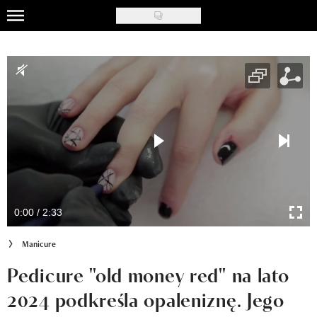
Skip
to
Uroda
main
content
Moda
Ślub i wesele
Styl życia
Nasze akcje
Inspiracje
0:00 / 2:33
Recenzje kosmetyków
Manicure
Klub Recenzentki
Pedicure "old money red" na lato
2024 podkreśla opaleniznę. Jego
Newsy