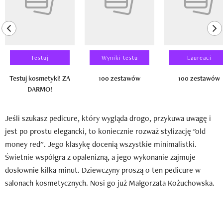
previous element
ne
Testuj
Wyniki testu
Laureaci
Testuj kosmetyki! ZA
100 zestawów
100 zestawów
DARMO!
Jeśli szukasz pedicure, który wygląda drogo, przykuwa uwagę i
jest po prostu elegancki, to koniecznie rozważ stylizację "old
money red". Jego klasykę docenią wszystkie minimalistki.
Świetnie współgra z opalenizną, a jego wykonanie zajmuje
dosłownie kilka minut. Dziewczyny proszą o ten pedicure w
salonach kosmetycznych. Nosi go już Małgorzata Kożuchowska.