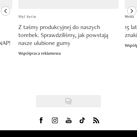
previous element
ne
Styl życia
Moda
Z taśmy produkcyjnej do naszych
15 la
torebek. Sprawdziliśmy, jak powstają
znak
SNAP!
nasze ulubione gumy
Współ
Współpraca reklamowa
Visit us on Facebook
Visit us on Instagram
Visit us on Youtube
Visit us on Tiktok
Visit us on Rss