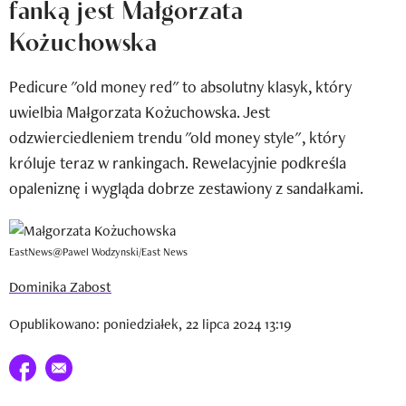
fanką jest Małgorzata
Newsletter
Kożuchowska
Wizaz Summer Influ School
Pedicure "old money red" to absolutny klasyk, który
Mój profil / Zarejestruj się
uwielbia Małgorzata Kożuchowska. Jest
odzwierciedleniem trendu "old money style", który
króluje teraz w rankingach. Rewelacyjnie podkreśla
opaleniznę i wygląda dobrze zestawiony z sandałkami.
EastNews@Pawel Wodzynski/East News
Dominika Zabost
Opublikowano: poniedziałek, 22 lipca 2024 13:19
Udostępnij na facebook
E-mail do przyjaciela