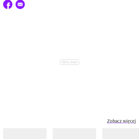
Udostępnij na facebook
E-mail do przyjaciela
Zobacz więcej
Pokazywanie elementu 1 z 14