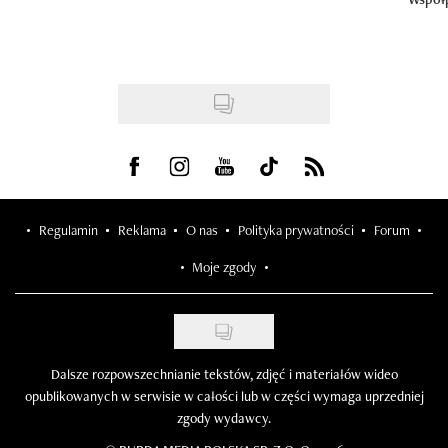
Visit us on Facebook
Visit us on Instagram
Visit us on Youtube
Visit us on Tiktok
Visit us on Rss
Regulamin
Reklama
O nas
Polityka prywatności
Forum
Moje zgody
Dalsze rozpowszechnianie tekstów, zdjęć i materiałów wideo
opublikowanych w serwisie w całości lub w części wymaga uprzedniej
zgody wydawcy.