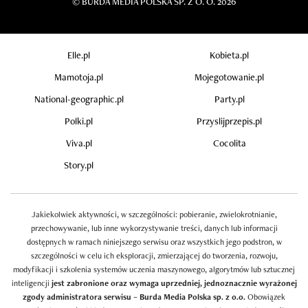
©
BURDA MEDIA POLSKA SP. Z O. O. 2026
Elle.pl
Kobieta.pl
Mamotoja.pl
Mojegotowanie.pl
National-geographic.pl
Party.pl
Polki.pl
Przyslijprzepis.pl
Viva.pl
Cocolita
Story.pl
Jakiekolwiek aktywności, w szczególności: pobieranie, zwielokrotnianie,
przechowywanie, lub inne wykorzystywanie treści, danych lub informacji
dostępnych w ramach niniejszego serwisu oraz wszystkich jego podstron, w
szczególności w celu ich eksploracji, zmierzającej do tworzenia, rozwoju,
modyfikacji i szkolenia systemów uczenia maszynowego, algorytmów lub sztucznej
inteligencji
jest zabronione oraz wymaga uprzedniej, jednoznacznie wyrażonej
zgody administratora serwisu – Burda Media Polska sp. z o.o.
Obowiązek