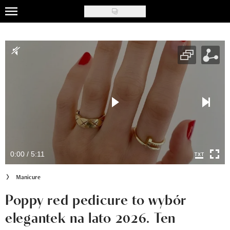
Skip
to
Uroda
main
content
Moda
Ślub i wesele
Styl życia
Nasze akcje
Inspiracje
0:00 / 5:11
Recenzje kosmetyków
Manicure
Klub Recenzentki
Poppy red pedicure to wybór
elegantek na lato 2026. Ten
Newsy