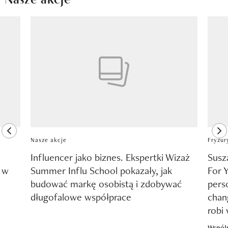
Pokazywanie elementu 1 z 8
previous element
ne
Nasze akcje
Fryzur
Influencer jako biznes. Ekspertki Wizaż
Susz
y w
Summer Influ School pokazały, jak
For 
budować markę osobistą i zdobywać
pers
długofalowe współprace
chang
robi
Współ