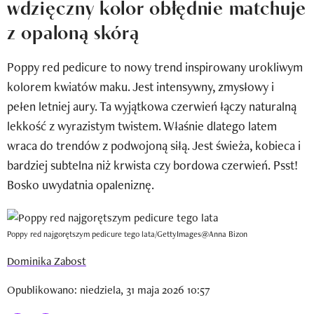
wdzięczny kolor obłędnie matchuje
Newsletter
z opaloną skórą
Wizaz Summer Influ School
Poppy red pedicure to nowy trend inspirowany urokliwym
Mój profil / Zarejestruj się
kolorem kwiatów maku. Jest intensywny, zmysłowy i
pełen letniej aury. Ta wyjątkowa czerwień łączy naturalną
lekkość z wyrazistym twistem. Właśnie dlatego latem
wraca do trendów z podwojoną siłą. Jest świeża, kobieca i
bardziej subtelna niż krwista czy bordowa czerwień. Psst!
Bosko uwydatnia opaleniznę.
Poppy red najgorętszym pedicure tego lata/GettyImages@Anna Bizon
Dominika Zabost
Opublikowano: niedziela, 31 maja 2026 10:57