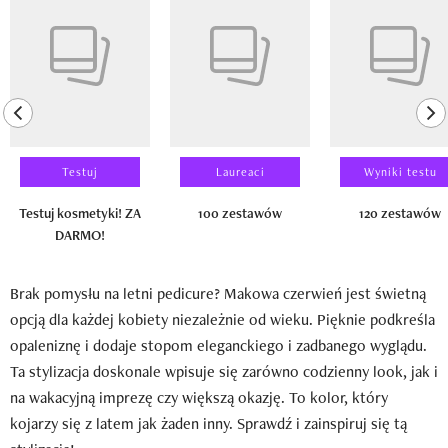
previous element
ne
Testuj
Laureaci
Wyniki testu
Testuj kosmetyki! ZA
100 zestawów
120 zestawów
DARMO!
Brak pomysłu na letni pedicure? Makowa czerwień jest świetną
opcją dla każdej kobiety niezależnie od wieku. Pięknie podkreśla
opaleniznę i dodaje stopom eleganckiego i zadbanego wyglądu.
Ta stylizacja doskonale wpisuje się zarówno codzienny look, jak i
na wakacyjną imprezę czy większą okazję. To kolor, który
kojarzy się z latem jak żaden inny. Sprawdź i zainspiruj się tą