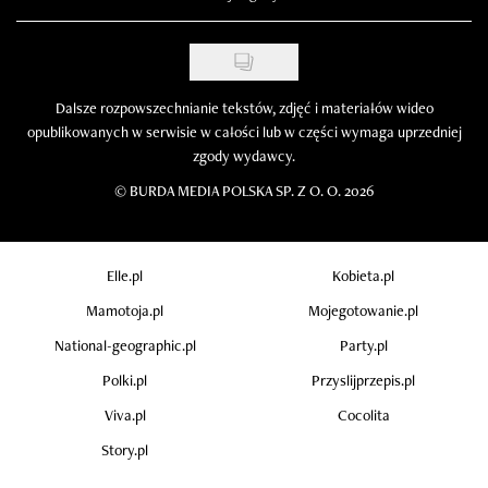
Dalsze rozpowszechnianie tekstów, zdjęć i materiałów wideo
opublikowanych w serwisie w całości lub w części wymaga uprzedniej
zgody wydawcy.
©
BURDA MEDIA POLSKA SP. Z O. O. 2026
Elle.pl
Kobieta.pl
Mamotoja.pl
Mojegotowanie.pl
National-geographic.pl
Party.pl
Polki.pl
Przyslijprzepis.pl
Viva.pl
Cocolita
Story.pl