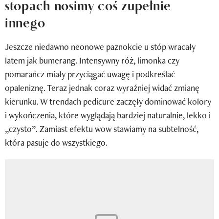
stopach nosimy coś zupełnie
Newsletter
innego
Wizaz Summer Influ School
Jeszcze niedawno neonowe paznokcie u stóp wracały
Mój profil / Zarejestruj się
latem jak bumerang. Intensywny róż, limonka czy
pomarańcz miały przyciągać uwagę i podkreślać
opaleniznę. Teraz jednak coraz wyraźniej widać zmianę
kierunku. W trendach pedicure zaczęły dominować kolory
i wykończenia, które wyglądają bardziej naturalnie, lekko i
„czysto”. Zamiast efektu wow stawiamy na subtelność,
która pasuje do wszystkiego.