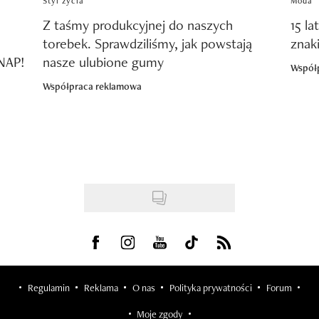
Styl życia
Moda
Z taśmy produkcyjnej do naszych
15 la
torebek. Sprawdziliśmy, jak powstają
znak
SNAP!
nasze ulubione gumy
Współ
Współpraca reklamowa
Visit us on Facebook
Visit us on Instagram
Visit us on Youtube
Visit us on Tiktok
Visit us on Rss
Regulamin
Reklama
O nas
Polityka prywatności
Forum
Moje zgody