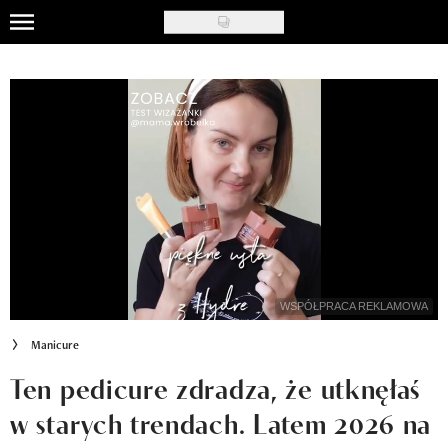
Skip
to
Uroda
main
content
Moda
Ślub i wesele
Styl życia
Nasze akcje
Inspiracje
WSPÓŁPRACA REKLAMOWA
Recenzje kosmetyków
Manicure
Klub Recenzentki
Ten pedicure zdradza, że utknęłaś
w starych trendach. Latem 2026 na
Newsy