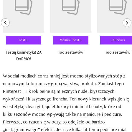
previous element
ne
Testuj
Wyniki testu
Laureaci
Testuj kosmetyki! ZA
100 zestawów
100 zestawów
DARMO!
W social mediach coraz mniej jest mocno stylizowanych stóp z
neonowym kolorem czy grubą warstwą brokatu. Zamiast tego
Pinterest i TikTok pełne są mlecznych nude, błyszczących
wykończeń i klasycznego frencha. Ten nowy kierunek wpisuje się
w estetykę clean girl, quiet luxury i minimal beauty, które od
kilku sezonów mocno wpływają także na manicure i pedicure.
Pierwsze, co rzuca się w oczy, to odejście od bardzo
„instagramowego” efektu. Jeszcze kilka lat temu pedicure miał