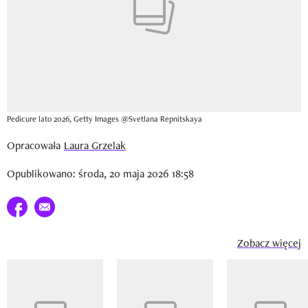
Pedicure lato 2026, Getty Images @Svetlana Repnitskaya
Opracowała
Laura Grzelak
Opublikowano: środa, 20 maja 2026 18:58
Udostępnij na facebook
E-mail do przyjaciela
Zobacz więcej
Pokazywanie elementu 1 z 14