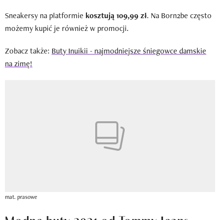
Sneakersy na platformie
kosztują 109,99 zł
. Na Born2be często
możemy kupić je również w promocji.
Zobacz także:
Buty Inuikii - najmodniejsze śniegowce damskie
na zimę!
mat. prasowe
Modne buty 2021 od Tommy Jeans