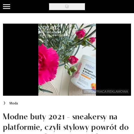
Skip
to
Uroda
main
content
Moda
Ślub i wesele
Styl życia
Nasze akcje
Inspiracje
WSPÓŁPRACA REKLAMOWA
Recenzje kosmetyków
Moda
Klub Recenzentki
Modne buty 2021 - sneakersy na
platformie, czyli stylowy powrót do
Newsy