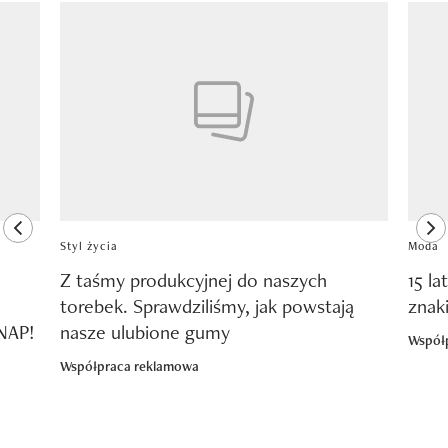
Pokazywanie elementu 1 z 8
previous element
ne
Styl życia
Moda
Z taśmy produkcyjnej do naszych
15 la
torebek. Sprawdziliśmy, jak powstają
znak
SNAP!
nasze ulubione gumy
Współ
Współpraca reklamowa