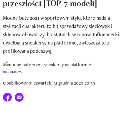
przeszłości [TOP 7 modeli]
Newsletter
Modne buty 2021 w sportowym stylu, które nadają
Wizaz Summer Influ School
stylizacji charakteru to hit sprzedażowy sieciówek i
Mój profil / Zarejestruj się
sklepów obuwniczych ostatnich sezonów. Influencerki
uwielbiają sneakersy na platformie, zwłaszcza te z
profilowaną podeszwą.
mat. prasowe
Opublikowano: czwartek, 31 grudnia 2020 20:39
Udostępnij na facebook
E-mail do przyjaciela