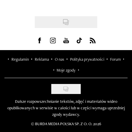
Visit us on Facebook
Visit us on Instagram
Visit us on Youtube
Visit us on Tiktok
Visit us on Rss
Regulamin
Reklama
O nas
Polityka prywatności
Forum
Moje zgody
Dalsze rozpowszechnianie tekstów, zdjęć i materiałów wideo
opublikowanych w serwisie w całości lub w części wymaga uprzedniej
zgody wydawcy.
©
BURDA MEDIA POLSKA SP. Z O. O. 2026