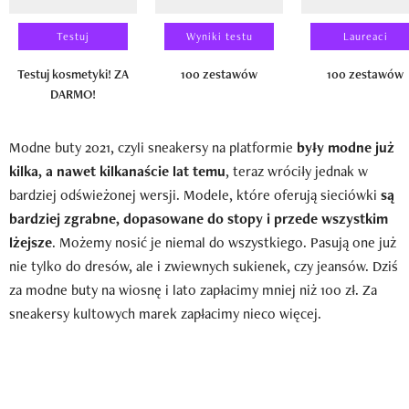
Testuj
Wyniki testu
Laureaci
Testuj kosmetyki! ZA
100 zestawów
100 zestawów
DARMO!
Modne buty 2021, czyli sneakersy na platformie
były modne już
kilka, a nawet kilkanaście lat temu
, teraz wróciły jednak w
bardziej odświeżonej wersji. Modele, które oferują sieciówki
są
bardziej zgrabne, dopasowane do stopy i przede wszystkim
lżejsze
. Możemy nosić je niemal do wszystkiego. Pasują one już
nie tylko do dresów, ale i zwiewnych sukienek, czy jeansów. Dziś
za modne buty na wiosnę i lato zapłacimy mniej niż 100 zł. Za
sneakersy kultowych marek zapłacimy nieco więcej.