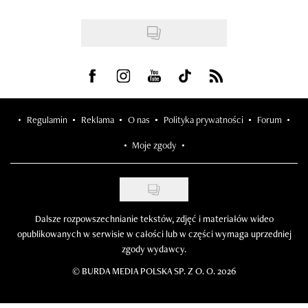
Visit us on Facebook
Visit us on Instagram
Visit us on Youtube
Visit us on Tiktok
Visit us on Rss
Regulamin
Reklama
O nas
Polityka prywatności
Forum
Moje zgody
Dalsze rozpowszechnianie tekstów, zdjęć i materiałów wideo
opublikowanych w serwisie w całości lub w części wymaga uprzedniej
zgody wydawcy.
©
BURDA MEDIA POLSKA SP. Z O. O. 2026