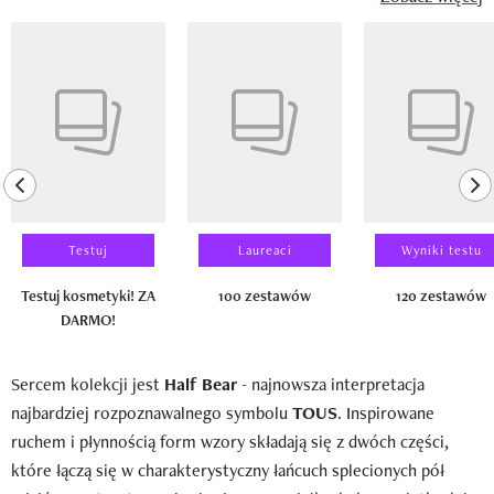
Pokazywanie elementu 1 z 14
previous element
ne
Testuj
Laureaci
Wyniki testu
Testuj kosmetyki! ZA
100 zestawów
120 zestawów
DARMO!
Sercem kolekcji jest
Half Bear
- najnowsza interpretacja
najbardziej rozpoznawalnego symbolu
TOUS
. Inspirowane
ruchem i płynnością form wzory składają się z dwóch części,
które łączą się w charakterystyczny łańcuch splecionych pół