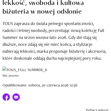
lekkość, swoboda i kultowa
Newsletter
biżuteria w nowej odsłonie
Wizaz Summer Influ School
TOUS zaprasza do świata pełnego spontaniczności,
Mój profil / Zarejestruj się
radości i letniej swobody, prezentując nową kolekcję Full
Summer na sezon wiosna-lato 2026. Gdy dni stają się
dłuższe, noce zdają się nie mieć końca, a stylizacje
nabierają lekkości, marka proponuje biżuterię i akcesoria,
które doskonale oddają ducha najcieplejszej pory roku.
Mat. prasowe
Opublikowano: sobota, 20 czerwca 2026 12:56
Udostępnij na facebook
E-mail do przyjaciela
Zobacz więcej