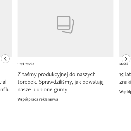
Pokazywanie elementu 1 z 8
previous element
ne
Styl życia
Moda
Z taśmy produkcyjnej do naszych
15 la
ial
torebek. Sprawdziliśmy, jak powstają
znak
nflu
nasze ulubione gumy
Współ
Współpraca reklamowa