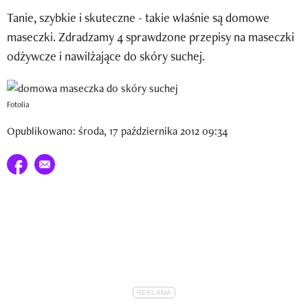
Newsletter
Tanie, szybkie i skuteczne - takie właśnie są domowe
maseczki. Zdradzamy 4 sprawdzone przepisy na maseczki
Wizaz Summer Influ School
odżywcze i nawilżające do skóry suchej.
Mój profil / Zarejestruj się
Fotolia
Opublikowano: środa, 17 października 2012 09:34
Udostępnij na facebook
E-mail do przyjaciela