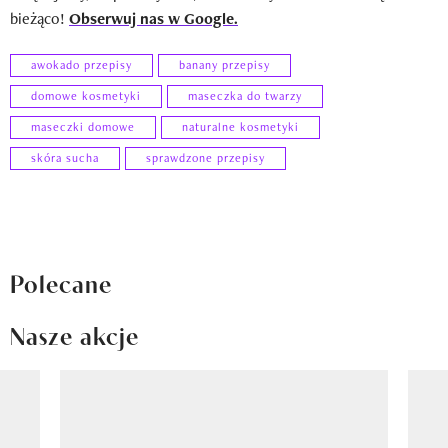
bieżąco!
Obserwuj nas w Google.
awokado przepisy
banany przepisy
domowe kosmetyki
maseczka do twarzy
maseczki domowe
naturalne kosmetyki
skóra sucha
sprawdzone przepisy
Polecane
Nasze akcje
Pokazywanie elementu 1 z 8