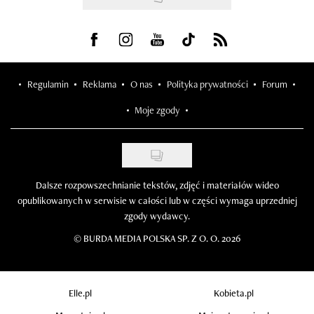
Visit us on Facebook
Visit us on Instagram
Visit us on Youtube
Visit us on Tiktok
Visit us on Rss
Regulamin
Reklama
O nas
Polityka prywatności
Forum
Moje zgody
Dalsze rozpowszechnianie tekstów, zdjęć i materiałów wideo
opublikowanych w serwisie w całości lub w części wymaga uprzedniej
zgody wydawcy.
©
BURDA MEDIA POLSKA SP. Z O. O. 2026
Elle.pl
Kobieta.pl