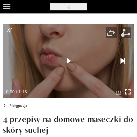
Skip
to
Uroda
main
content
Moda
Ślub i wesele
Styl życia
Nasze akcje
Inspiracje
0:00 / 1:15
Recenzje kosmetyków
Pielęgnacja
Klub Recenzentki
4 przepisy na domowe maseczki do
skóry suchej
Newsy