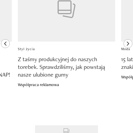
previous element
ne
Styl życia
Moda
Z taśmy produkcyjnej do naszych
15 la
torebek. Sprawdziliśmy, jak powstają
znak
SNAP!
nasze ulubione gumy
Współ
Współpraca reklamowa