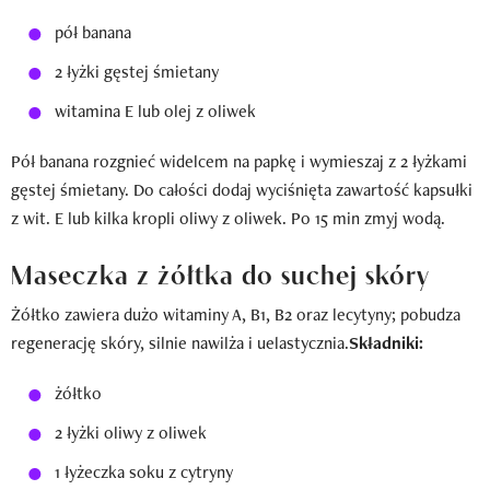
pół banana
2 łyżki gęstej śmietany
witamina E lub olej z oliwek
Pół banana rozgnieć widelcem na papkę i wymieszaj z 2 łyżkami
gęstej śmietany. Do całości dodaj wyciśnięta zawartość kapsułki
z wit. E lub kilka kropli oliwy z oliwek. Po 15 min zmyj wodą.
Maseczka z żółtka do suchej skóry
Żółtko zawiera dużo witaminy A, B1, B2 oraz lecytyny; pobudza
regenerację skóry, silnie nawilża i uelastycznia.
Składniki:
żółtko
2 łyżki oliwy z oliwek
1 łyżeczka soku z cytryny