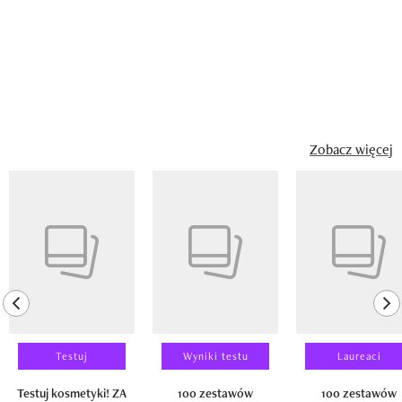
Zobacz więcej
Pokazywanie elementu 1 z 14
previous element
ne
Testuj
Wyniki testu
Laureaci
Testuj kosmetyki! ZA
100 zestawów
100 zestawów