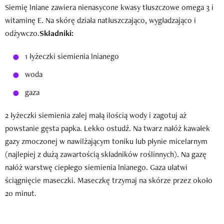
Siemię lniane zawiera nienasycone kwasy tłuszczowe omega 3 i
witaminę E. Na skórę działa natłuszczająco, wygładzająco i
odżywczo.
Składniki:
1 łyżeczki siemienia lnianego
woda
gaza
2 łyżeczki siemienia zalej małą ilością wody i zagotuj aż
powstanie gęsta papka. Lekko ostudź. Na twarz nałóż kawałek
gazy zmoczonej w nawilżającym toniku lub płynie micelarnym
(najlepiej z dużą zawartością składników roślinnych). Na gazę
nałóż warstwę ciepłego siemienia lnianego. Gaza ułatwi
ściągnięcie maseczki. Maseczkę trzymaj na skórze przez około
20 minut.