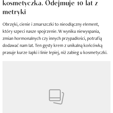
kosmetyczka. Odejmuje 10 lat z
Newsletter
metryki
Wizaz Summer Influ School
Obrzęki, cienie i zmarszczki to nieodłączny element,
Mój profil / Zarejestruj się
który szpeci nasze spojrzenie. W wyniku niewyspania,
zmian hormonalnych czy innych przypadłości, potrafią
dodawać nam lat. Ten gęsty krem z unikalną końcówką
prasuje kurze łapki i linie lepiej, niż zabieg u kosmetyczki.