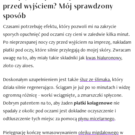
przed wyjściem? Mój sprawdzony
sposób
Czasami potrzebuję efektu, który pozwoli mi na zakrycie
sporych opuchnięć pod oczami czy cieni w zaledwie kilka minut.
Po nieprzespanej nocy czy przed wyjściem na imprezę, nakładam
płatki pod oczy, które silnie przylegają do mojej skóry. Zwracam
uwagę na to, aby miały takie składniki jak
kwas hialuronowy
,
złoto czy aloes.
Doskonałym uzupełnieniem jest także
śluz ze ślimaka
, który
działa silnie regenerująco. Ściągam je już po 10 minutach i widzę
ogromną różnicę - worki wciągnięte, a zmarszczki spłycone.
Dobrym patentem na to, aby żaden
płatki kolagenowe
nie
spadały z okolic pod oczami jest dokładne oczyszczenie i
odtłuszczenie tych miejsc za pomocą
płynu micelarnego
.
Pielęgnację kończę wmasowywaniem
olejku migdałowego
w