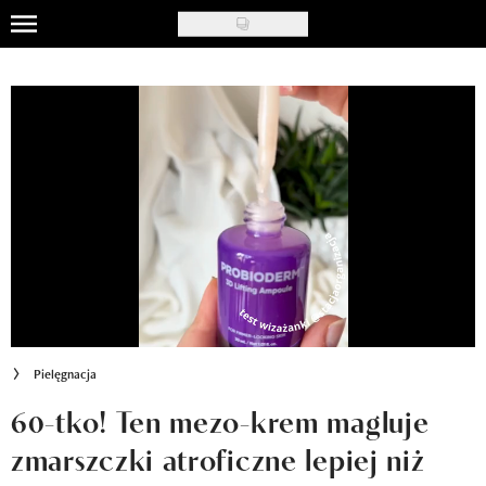
Skip
to
Uroda
main
content
Moda
Ślub i wesele
Styl życia
Nasze akcje
Inspiracje
Recenzje kosmetyków
Pielęgnacja
Klub Recenzentki
60-tko! Ten mezo-krem magluje
zmarszczki atroficzne lepiej niż
Newsy