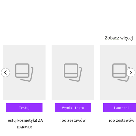
Zobacz więcej
Pokazywanie elementu 1 z 14
previous element
ne
Testuj
Wyniki testu
Laureaci
Testuj kosmetyki! ZA
100 zestawów
100 zestawów
DARMO!