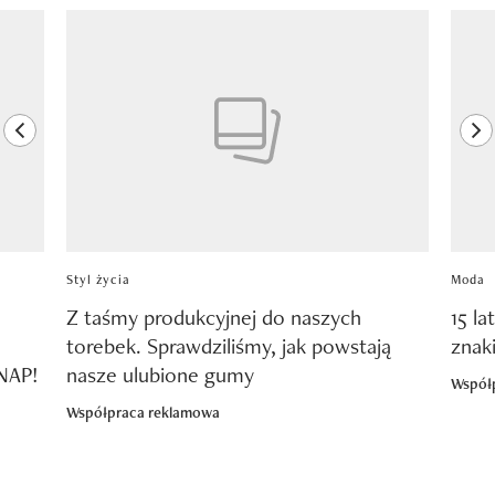
Pokazywanie elementu 1 z 8
previous element
ne
Styl życia
Moda
Z taśmy produkcyjnej do naszych
15 la
torebek. Sprawdziliśmy, jak powstają
znak
SNAP!
nasze ulubione gumy
Współ
Współpraca reklamowa