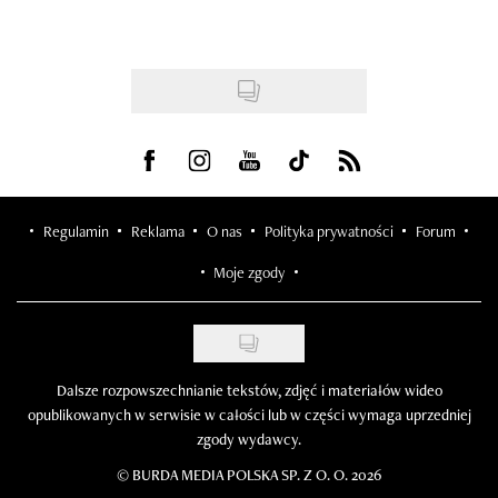
Visit us on Facebook
Visit us on Instagram
Visit us on Youtube
Visit us on Tiktok
Visit us on Rss
Regulamin
Reklama
O nas
Polityka prywatności
Forum
Moje zgody
Dalsze rozpowszechnianie tekstów, zdjęć i materiałów wideo
opublikowanych w serwisie w całości lub w części wymaga uprzedniej
zgody wydawcy.
©
BURDA MEDIA POLSKA SP. Z O. O. 2026