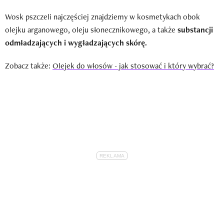
Wosk pszczeli najczęściej znajdziemy w kosmetykach obok
olejku arganowego, oleju słonecznikowego, a także
substancji
odmładzających i wygładzających skórę.
Zobacz także:
Olejek do włosów - jak stosować i który wybrać?