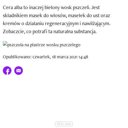
Newsletter
Cera alba to inaczej bielony wosk pszczeli. Jest
składnikiem masek do włosów, masełek do ust oraz
Wizaz Summer Influ School
kremów o działaniu regeneracyjnym i nawilżającym.
Mój profil / Zarejestruj się
Zobaczcie, co potrafi ta naturalna substancja.
Opublikowano: czwartek, 18 marca 2021 14:48
Udostępnij na facebook
E-mail do przyjaciela