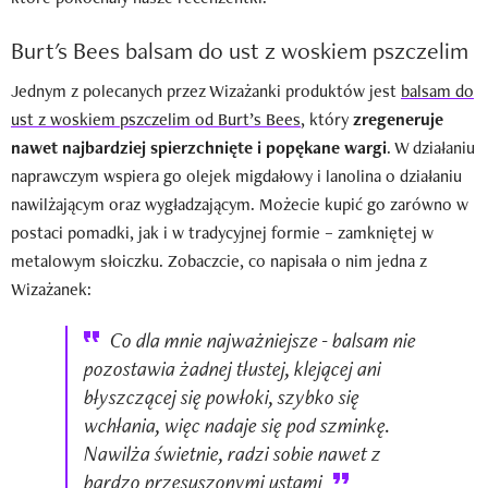
Burt's Bees balsam do ust z woskiem pszczelim
Jednym z polecanych przez Wizażanki produktów jest
balsam do
ust z woskiem pszczelim od Burt’s Bees
, który
zregeneruje
nawet najbardziej spierzchnięte i popękane wargi
. W działaniu
naprawczym wspiera go olejek migdałowy i lanolina o działaniu
nawilżającym oraz wygładzającym. Możecie kupić go zarówno w
postaci pomadki, jak i w tradycyjnej formie – zamkniętej w
metalowym słoiczku. Zobaczcie, co napisała o nim jedna z
Wizażanek:
Co dla mnie najważniejsze - balsam nie
pozostawia żadnej tłustej, klejącej ani
błyszczącej się powłoki, szybko się
wchłania, więc nadaje się pod szminkę.
Nawilża świetnie, radzi sobie nawet z
bardzo przesuszonymi ustami