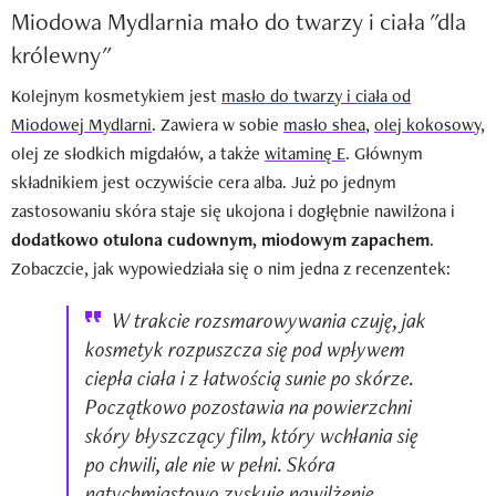
Miodowa Mydlarnia mało do twarzy i ciała "dla
królewny"
Kolejnym kosmetykiem jest
masło do twarzy i ciała od
Miodowej Mydlarni
. Zawiera w sobie
masło shea
,
olej kokosowy
,
olej ze słodkich migdałów, a także
witaminę E
. Głównym
składnikiem jest oczywiście cera alba. Już po jednym
zastosowaniu skóra staje się ukojona i dogłębnie nawilżona i
dodatkowo otulona cudownym, miodowym zapachem
.
Zobaczcie, jak wypowiedziała się o nim jedna z recenzentek:
W trakcie rozsmarowywania czuję, jak
kosmetyk rozpuszcza się pod wpływem
ciepła ciała i z łatwością sunie po skórze.
Początkowo pozostawia na powierzchni
skóry błyszczący film, który wchłania się
po chwili, ale nie w pełni. Skóra
natychmiastowo zyskuje nawilżenie,