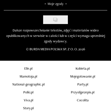
Moje zgody
Dalsze rozpowszechnianie tekstów, zdjęć i materiałów wideo
opublikowanych w serwisie w całości lub w części wymaga uprzedniej
zgody wydawcy.
©
BURDA MEDIA POLSKA SP. Z O. O. 2026
Elle.pl
Kobieta.pl
Mamotoja.pl
Mojegotowanie.pl
National-geographic.pl
Party.pl
Polki.pl
Przyslijprzepis.pl
Viva.pl
Cocolita
Story.pl