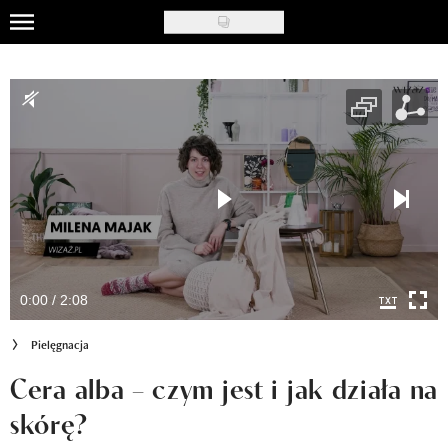
Skip
to
Uroda
main
content
Moda
Ślub i wesele
Styl życia
Nasze akcje
Inspiracje
0:00 / 2:08
Recenzje kosmetyków
Pielęgnacja
Klub Recenzentki
Cera alba – czym jest i jak działa na
skórę?
Newsy