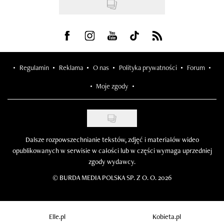
Visit us on Facebook
Visit us on Instagram
Visit us on Youtube
Visit us on Tiktok
Visit us on Rss
Regulamin
Reklama
O nas
Polityka prywatności
Forum
Moje zgody
Dalsze rozpowszechnianie tekstów, zdjęć i materiałów wideo
opublikowanych w serwisie w całości lub w części wymaga uprzedniej
zgody wydawcy.
©
BURDA MEDIA POLSKA SP. Z O. O. 2026
Elle.pl
Kobieta.pl