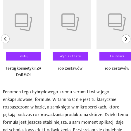
Pokazywanie elementu 1 z 14
previous element
ne
Testuj
Wyniki testu
Laureaci
Testuj kosmetyki! ZA
100 zestawów
100 zestawów
DARMO!
Fenomen tego hybrydowego kremu-serum tkwi w jego
enkapsulowanej formule. Witamina C nie jest tu klasycznie
rozpuszczona w bazie, a zamknięta w mikroperełkach, które
pękają podczas rozprowadzania produktu na skórze. Dzięki temu
formuła jest jeszcze stabilniejsza, a sam moment aplikacji daje
natychmiastowy efekt odświeżenia. Przyjrzałam się dogłębnie