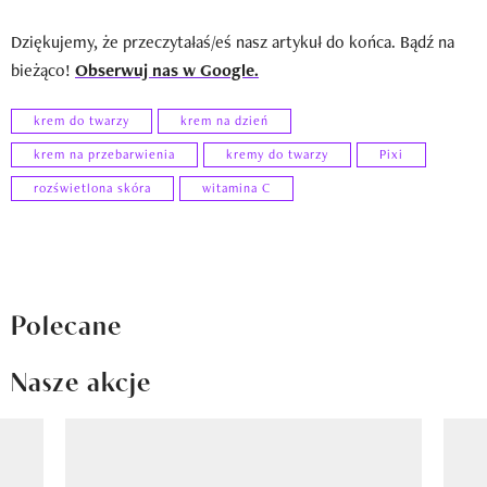
Dziękujemy, że przeczytałaś/eś nasz artykuł do końca. Bądź na
bieżąco!
Obserwuj nas w Google.
krem do twarzy
krem na dzień
krem na przebarwienia
kremy do twarzy
Pixi
rozświetlona skóra
witamina C
Polecane
Nasze akcje
Pokazywanie elementu 1 z 8