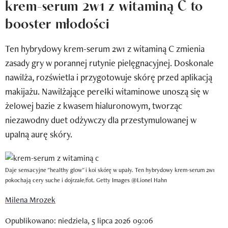
krem-serum 2w1 z witaminą C to
Newsletter
booster młodości
Wizaz Summer Influ School
Ten hybrydowy krem-serum 2w1 z witaminą C zmienia
Mój profil / Zarejestruj się
zasady gry w porannej rutynie pielęgnacyjnej. Doskonale
nawilża, rozświetla i przygotowuje skórę przed aplikacją
makijażu. Nawilżające perełki witaminowe unoszą się w
żelowej bazie z kwasem hialuronowym, tworząc
niezawodny duet odżywczy dla przestymulowanej w
upalną aurę skóry.
Daje sensacyjne "healthy glow" i koi skórę w upały. Ten hybrydowy krem-serum 2w1
pokochają cery suche i dojrzałe/fot. Getty Images @Lionel Hahn
Milena Mrozek
Opublikowano: niedziela, 5 lipca 2026 09:06