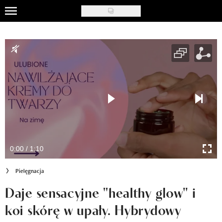
Skip
to
Uroda
main
content
Moda
Ślub i wesele
Styl życia
Nasze akcje
Inspiracje
0:00 / 1:10
Recenzje kosmetyków
Pielęgnacja
Klub Recenzentki
Daje sensacyjne "healthy glow" i
koi skórę w upały. Hybrydowy
Newsy