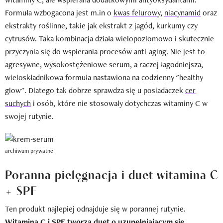
Formuła wzbogacona jest m.in o
kwas felurowy
,
niacynamid
oraz
ekstrakty roślinne, takie jak ekstrakt z jagód, kurkumy czy
cytrusów. Taka kombinacja działa wielopoziomowo i skutecznie
przyczynia się do wspierania procesów anti-aging. Nie jest to
agresywne, wysokostężeniowe serum, a raczej łagodniejsza,
wieloskładnikowa formuła nastawiona na codzienny "healthy
glow". Dlatego tak dobrze sprawdza się u posiadaczek
cer
suchych
i osób, które nie stosowały dotychczas witaminy C w
swojej rutynie.
archiwum prywatne
Poranna pielęgnacja i duet witamina C
+ SPF
Ten produkt najlepiej odnajduje się w porannej rutynie.
Witamina C i SPF tworzą duet o uzupełniającym się