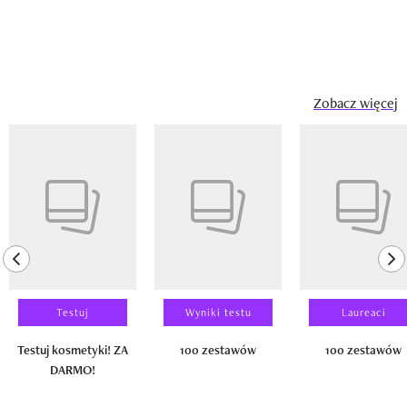
Zobacz więcej
Pokazywanie elementu 1 z 14
previous element
ne
Testuj
Wyniki testu
Laureaci
Testuj kosmetyki! ZA
100 zestawów
100 zestawów
DARMO!