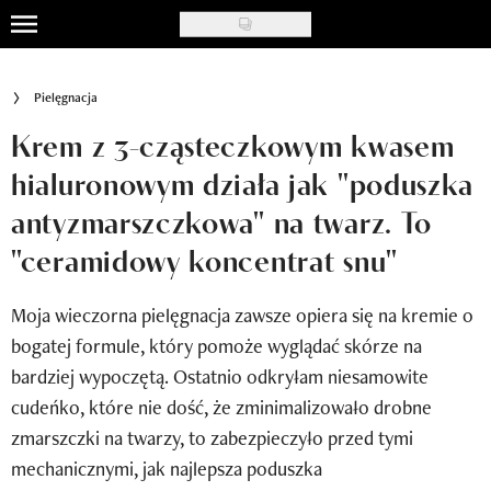
Skip
to
Uroda
main
Pielęgnacja
content
Moda
Krem z 3-cząsteczkowym kwasem
Ślub i wesele
hialuronowym działa jak "poduszka
antyzmarszczkowa" na twarz. To
Styl życia
"ceramidowy koncentrat snu"
Nasze akcje
Moja wieczorna pielęgnacja zawsze opiera się na kremie o
Inspiracje
bogatej formule, który pomoże wyglądać skórze na
Recenzje kosmetyków
bardziej wypoczętą. Ostatnio odkryłam niesamowite
cudeńko, które nie dość, że zminimalizowało drobne
Klub Recenzentki
zmarszczki na twarzy, to zabezpieczyło przed tymi
Newsy
mechanicznymi, jak najlepsza poduszka