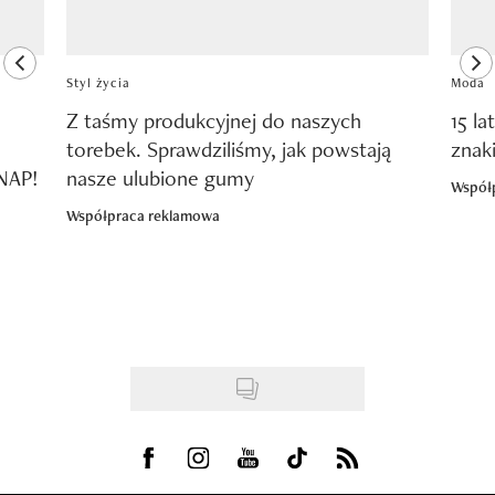
previous element
ne
Styl życia
Moda
Z taśmy produkcyjnej do naszych
15 la
torebek. Sprawdziliśmy, jak powstają
znak
SNAP!
nasze ulubione gumy
Współ
Współpraca reklamowa
Visit us on Facebook
Visit us on Instagram
Visit us on Youtube
Visit us on Tiktok
Visit us on Rss