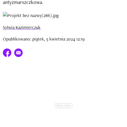
antyzmarszczkowa.
Newsletter
Wizaz Summer Influ School
Sylwia Kazimierczuk
Mój profil / Zarejestruj się
Opublikowano: piątek, 5 kwietnia 2024 12:19
Udostępnij na facebook
E-mail do przyjaciela