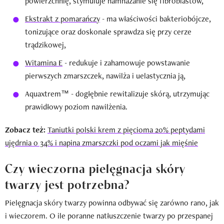
powierzchnię, stymuluje namnażanie się fibroblastów,
Ekstrakt z pomarańczy
- ma właściwości bakteriobójcze,
tonizujące oraz doskonale sprawdza się przy cerze
trądzikowej,
Witamina E
- redukuje i zahamowuje powstawanie
pierwszych zmarszczek, nawilża i uelastycznia ją,
Aquaxtrem™ - dogłębnie rewitalizuje skórą, utrzymując
prawidłowy poziom nawilżenia.
Zobacz też:
Taniutki polski krem z pięcioma 20% peptydami
ujędrnia o 34% i napina zmarszczki pod oczami jak mięśnie
Czy wieczorna pielęgnacja skóry
twarzy jest potrzebna?
Pielęgnacja skóry twarzy powinna odbywać się zarówno rano, jak
i wieczorem. O ile poranne natłuszczenie twarzy po przespanej