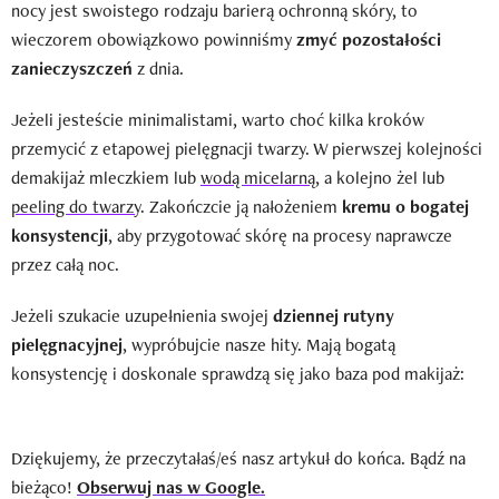
nocy jest swoistego rodzaju barierą ochronną skóry, to
wieczorem obowiązkowo powinniśmy
zmyć pozostałości
zanieczyszczeń
z dnia.
Jeżeli jesteście minimalistami, warto choć kilka kroków
przemycić z etapowej pielęgnacji twarzy. W pierwszej kolejności
demakijaż mleczkiem lub
wodą micelarną
, a kolejno żel lub
peeling do twarzy
. Zakończcie ją nałożeniem
kremu o bogatej
konsystencji
, aby przygotować skórę na procesy naprawcze
przez całą noc.
Jeżeli szukacie uzupełnienia swojej
dziennej rutyny
pielęgnacyjnej
, wypróbujcie nasze hity. Mają bogatą
konsystencję i doskonale sprawdzą się jako baza pod makijaż:
Dziękujemy, że przeczytałaś/eś nasz artykuł do końca. Bądź na
bieżąco!
Obserwuj nas w Google.