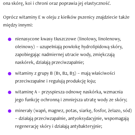
ona skórę, koi i chroni oraz poprawia jej elastyczność.
Oprócz witaminy E w oleju z kiełków pszenicy znajdziecie także
między innymi:
nienasycone kwasy tłuszczowe (linolowy, linolenowy,
oleinowy) – uzupełniają powłokę hydrolipidową skóry,
zapobiegając nadmiernej utracie wody, zmiękczają
naskórek, działają przeciwzapalnie;
witaminy z grupy B (B1, B2, B3) – mają właściwości
przeciwzapalne i regulują produkcję łoju;
witaminę A – przyspiesza odnowę naskórka, wzmacnia
jego funkcję ochronną i zmniejsza utratę wody ze skóry;
minerały (wapń, magnez, potas, siarkę, fosfor, żelazo, sód)
– działają przeciwzapalnie, antyoksydacyjnie, wspomagają
regenerację skóry i działają antybakteryjnie;