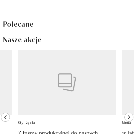
Polecane
Nasze akcje
Pokazywanie elementu 1 z 8
previous element
ne
Styl życia
Moda
Z taśmy produkcyjnej do naszych
15 la