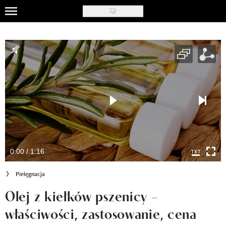
Skip
to
Uroda
main
content
Moda
Ślub i wesele
Styl życia
Nasze akcje
Inspiracje
0:00 / 1:16
Recenzje kosmetyków
Pielęgnacja
Klub Recenzentki
Olej z kiełków pszenicy –
właściwości, zastosowanie, cena
Newsy