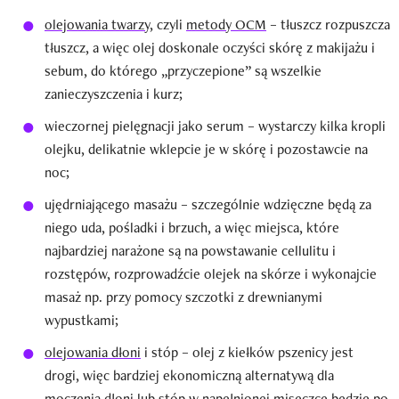
olejowania twarzy
, czyli
metody OCM
– tłuszcz rozpuszcza
tłuszcz, a więc olej doskonale oczyści skórę z makijażu i
sebum, do którego „przyczepione” są wszelkie
zanieczyszczenia i kurz;
wieczornej pielęgnacji jako serum – wystarczy kilka kropli
olejku, delikatnie wklepcie je w skórę i pozostawcie na
noc;
ujędrniającego masażu – szczególnie wdzięczne będą za
niego uda, pośladki i brzuch, a więc miejsca, które
najbardziej narażone są na powstawanie cellulitu i
rozstępów, rozprowadźcie olejek na skórze i wykonajcie
masaż np. przy pomocy szczotki z drewnianymi
wypustkami;
olejowania dłoni
i stóp – olej z kiełków pszenicy jest
drogi, więc bardziej ekonomiczną alternatywą dla
moczenia dłoni lub stóp w napełnionej miseczce będzie po