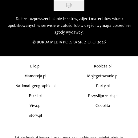
Dalsze rozpowszechnianie tekstów, zdjęć i materiałów wideo
opublikowanych w serwisie w całości lub w części wymaga uprzedniej
zgody wydawcy.
©
BURDA MEDIA POLSKA SP. Z O. O. 2026
Elle.pl
Kobieta.pl
Mamotoja.pl
Mojegotowanie.pl
National-geographic.pl
Party.pl
Polki.pl
Przyslijprzepis.pl
Viva.pl
Cocolita
Story.pl
Jakiekolwiek aktywności, w szczególności: pobieranie, zwielokrotnianie,