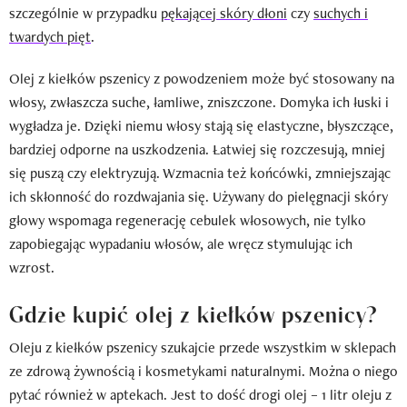
szczególnie w przypadku
pękającej skóry dłoni
czy
suchych i
twardych pięt
.
Olej z kiełków pszenicy z powodzeniem może być stosowany na
włosy, zwłaszcza suche, łamliwe, zniszczone. Domyka ich łuski i
wygładza je. Dzięki niemu włosy stają się elastyczne, błyszczące,
bardziej odporne na uszkodzenia. Łatwiej się rozczesują, mniej
się puszą czy elektryzują. Wzmacnia też końcówki, zmniejszając
ich skłonność do rozdwajania się. Używany do pielęgnacji skóry
głowy wspomaga regenerację cebulek włosowych, nie tylko
zapobiegając wypadaniu włosów, ale wręcz stymulując ich
wzrost.
Gdzie kupić olej z kiełków pszenicy?
Oleju z kiełków pszenicy szukajcie przede wszystkim w sklepach
ze zdrową żywnością i kosmetykami naturalnymi. Można o niego
pytać również w aptekach. Jest to dość drogi olej – 1 litr oleju z