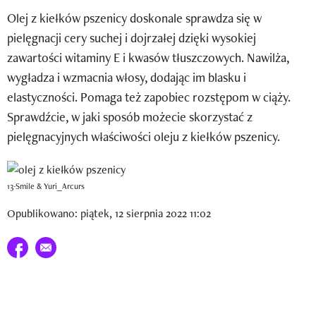
Newsletter
Olej z kiełków pszenicy doskonale sprawdza się w
pielęgnacji cery suchej i dojrzałej dzięki wysokiej
Wizaz Summer Influ School
zawartości witaminy E i kwasów tłuszczowych. Nawilża,
Mój profil / Zarejestruj się
wygładza i wzmacnia włosy, dodając im blasku i
elastyczności. Pomaga też zapobiec rozstępom w ciąży.
Sprawdźcie, w jaki sposób możecie skorzystać z
pielęgnacyjnych właściwości oleju z kiełków pszenicy.
13-Smile & Yuri_Arcurs
Opublikowano: piątek, 12 sierpnia 2022 11:02
Udostępnij na facebook
E-mail do przyjaciela