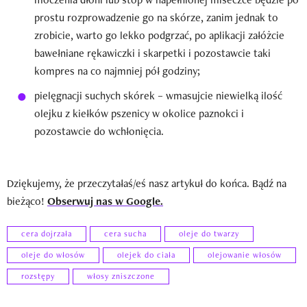
prostu rozprowadzenie go na skórze, zanim jednak to
zrobicie, warto go lekko podgrzać, po aplikacji załóżcie
bawełniane rękawiczki i skarpetki i pozostawcie taki
kompres na co najmniej pół godziny;
pielęgnacji suchych skórek – wmasujcie niewielką ilość
olejku z kiełków pszenicy w okolice paznokci i
pozostawcie do wchłonięcia.
Dziękujemy, że przeczytałaś/eś nasz artykuł do końca. Bądź na
bieżąco!
Obserwuj nas w Google.
cera dojrzała
cera sucha
oleje do twarzy
oleje do włosów
olejek do ciała
olejowanie włosów
rozstępy
włosy zniszczone