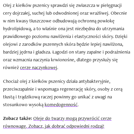
Olej z kiełków pszenicy sprawdzi się zwłaszcza w pielęgnacji
cery dojrzałej, suchej lub odwodnionej oraz wrażliwej. Obecnie
w nim kwasy tłuszczowe odbudowują ochronną powłokę
hydrolipidową, a to właśnie ona jest niezbędna do utrzymania
prawidłowego poziomu nawilżenia i elastyczności skóry. Dzięki
olejowi z zarodków pszennych skóra będzie lepiej nawilżona,
bardziej jędrna i gładsza. Łagodzi on stany zapalne i podrażnienia
oraz wzmacnia naczynia krwionośne, dlatego przysłuży się
również
cerze naczynkowej
.
Chociaż olej z kiełków pszenicy działa antybakteryjnie,
przeciwzapalnie i wspomaga regenerację skóry, osoby z cerą
tłustą i trądzikową raczej powinny go unikać z uwagi na
stosunkowo wysoką
komedogenność
.
Zobacz także:
Oleje do twarzy mogą przywrócić cerze
równowagę. Zobacz, jak dobrać odpowiedni rodzaj!