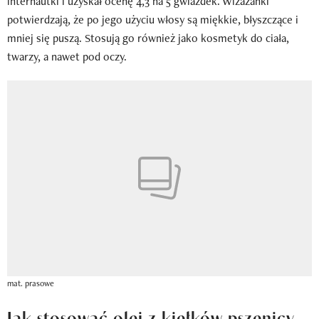
internautki i uzyskał ocenę 4,3 na 5 gwiazdek. Wizażanki
potwierdzają, że po jego użyciu włosy są miękkie, błyszczące i
mniej się puszą. Stosują go również jako kosmetyk do ciała,
twarzy, a nawet pod oczy.
mat. prasowe
Jak stosować olej z kiełków pszenicy