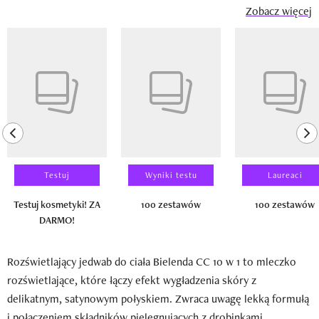
Zobacz więcej
Pokazywanie elementu 1 z 14
previous element
ne
Testuj
Wyniki testu
Laureaci
Testuj kosmetyki! ZA
100 zestawów
100 zestawów
DARMO!
Rozświetlający jedwab do ciała Bielenda CC 10 w 1 to mleczko
rozświetlające, które łączy efekt wygładzenia skóry z
delikatnym, satynowym połyskiem. Zwraca uwagę lekką formułą
i połączeniem składników pielęgnujących z drobinkami