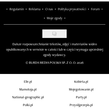
Regulamin
Reklama
O nas
Polityka prywatności
Forum
Moje zgody
Dalsze rozpowszechnianie tekstów, zdjęć i materiałów wideo
opublikowanych w serwisie w całości lub w części wymaga uprzedniej
zgody wydawcy.
©
BURDA MEDIA POLSKA SP. Z O. O. 2026
Elle.pl
Kobieta.pl
Mamotoja.pl
Mojegotowanie.pl
National-geographic.pl
Party.pl
Polki.pl
Przyslijprzepis.pl