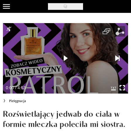
Skip
to
Uroda
main
content
Moda
Ślub i wesele
Styl życia
Nasze akcje
Inspiracje
0:00 / 4:53
Recenzje kosmetyków
Pielęgnacja
Klub Recenzentki
Rozświetlający jedwab do ciała w
formie mleczka poleciła mi siostra.
Newsy