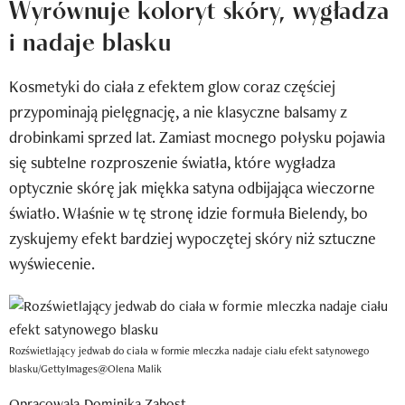
Wyrównuje koloryt skóry, wygładza
Newsletter
i nadaje blasku
Wizaz Summer Influ School
Kosmetyki do ciała z efektem glow coraz częściej
Mój profil / Zarejestruj się
przypominają pielęgnację, a nie klasyczne balsamy z
drobinkami sprzed lat. Zamiast mocnego połysku pojawia
się subtelne rozproszenie światła, które wygładza
optycznie skórę jak miękka satyna odbijająca wieczorne
światło. Właśnie w tę stronę idzie formuła Bielendy, bo
zyskujemy efekt bardziej wypoczętej skóry niż sztuczne
wyświecenie.
Rozświetlający jedwab do ciała w formie mleczka nadaje ciału efekt satynowego
blasku/GettyImages@Olena Malik
Opracowała
Dominika Zabost