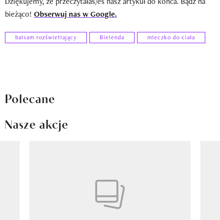
Dziękujemy, że przeczytałaś/eś nasz artykuł do końca. Bądź na
bieżąco!
Obserwuj nas w Google.
balsam rozświetlający
Bielenda
mleczko do ciała
Polecane
Nasze akcje
Pokazywanie elementu 1 z 8