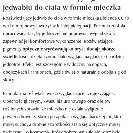
jedwabiu do ciała w formie mleczka
Rozświetlający jedwab do ciała w formie mleczka Bielenda CC 10
w 1
to mój nowy faworyt w letniej pielęgnacji. Formuła została
opracowana tak, by jednocześnie poprawiać wygląd skóry i
zapewniać jej komfortowe wykończenie. Rozświetlające
pigmenty
optycznie wyrównują koloryt
i
dodają skórze
świetlistości
, dzięki czemu ciało wygląda na gładsze i bardziej
jednolite. Efekt jest szczególnie widoczny na nogach,
obojczykach i ramionach, gdzie światło naturalnie odbija się od
skóry.
Produkt ma też właściwości wygładzające i zmiękczające.
Obecność gliceryny, kwasu hialuronowego oraz olejów
roślinnych sprawia, że mleczko nie działa wyłącznie
powierzchownie. Skóra po aplikacji wygląda bardziej miękko i
mniej sucho, a drobne szorstkości stają się optycznie mniej
widoczne. To kosmetyk, który dobrze wpisuje się w szybkie