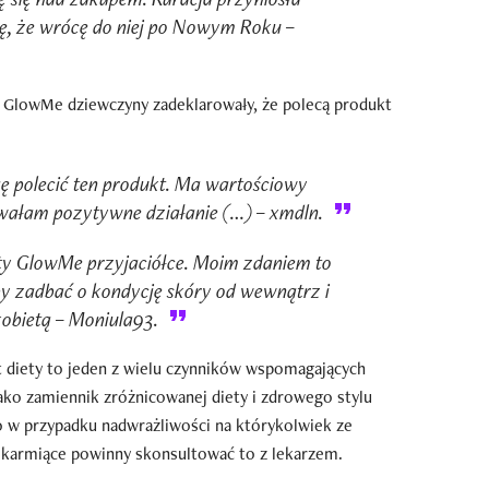
ję, że wrócę do niej po Nowym Roku –
y GlowMe dziewczyny zadeklarowały, że polecą produkt
ę polecić ten produkt. Ma wartościowy
wałam pozytywne działanie (…) – xmdln.
ety GlowMe przyjaciółce. Moim zdaniem to
 by zadbać o kondycję skóry od wewnątrz i
kobietą – Moniula93.
 diety to jeden z wielu czynników wspomagających
ko zamiennik zróżnicowanej diety i zdrowego stylu
go w przypadku nadwrażliwości na którykolwiek ze
i karmiące powinny skonsultować to z lekarzem.