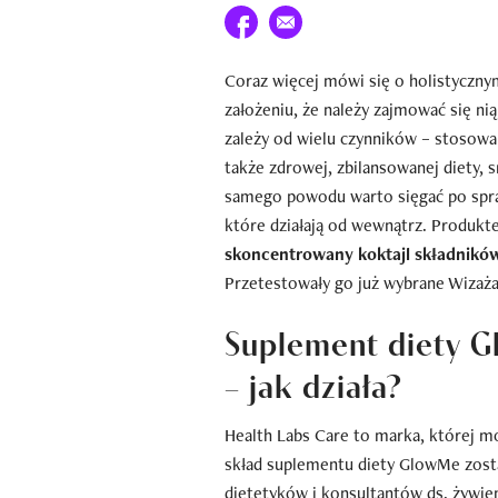
Udostępnij na facebook
E-mail do przyjaciela
Coraz więcej mówi się o holistycznym
założeniu, że należy zajmować się n
zależy od wielu czynników – stosow
także zdrowej, zbilansowanej diety, 
samego powodu warto sięgać po spra
które działają od wewnątrz. Produkte
skoncentrowany koktajl składnikó
Przetestowały go już wybrane Wizaża
Suplement diety G
– jak działa?
Health Labs Care to marka, której m
skład suplementu diety GlowMe zost
dietetyków i konsultantów ds. żywie