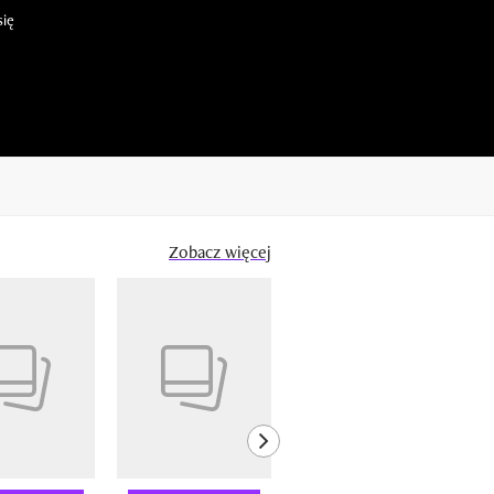
się
Zobacz więcej
next element