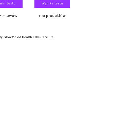
iki testu
Wyniki testu
Wyniki testu
 zestawów
100 produktów
150 zestawów
ety GlowMe od Health Labs Care już