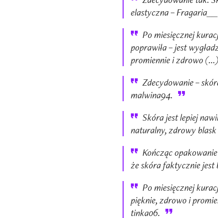
elastyczna – Fragaria__
Po miesięcznej kuracj
poprawiła – jest wygład
promiennie i zdrowo (…)
Zdecydowanie – skóra
malwina94.
Skóra jest lepiej naw
naturalny, zdrowy blask
Kończąc opakowanie 
że skóra faktycznie jes
Po miesięcznej kura
pięknie, zdrowo i promie
tinka06.