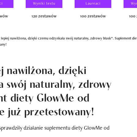
ci
Wyniki testu
Laureaci
Wyn
awów
120 zestawów
100 zestawów
100
 lepiej nawilżona, dzięki czemu odzyskała swój naturalny, zdrowy blask”. Suplement di
any!
ej nawilżona, dzięki
 swój naturalny, zdrowy
nt diety GlowMe od
e już przetestowany!
sprawdziły działanie suplementu diety GlowMe od