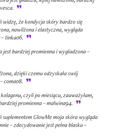
vesca.
i widzę, że kondycja skóry bardzo się
zona, nawilżona i elastyczna, wygląda
 – tinka06.
 jest bardziej promienna i wygładzona –
ilżona, dzięki czemu odzyskała swój
 – coma08.
kolagenu, czyli po miesiącu, zauważyłam,
t bardziej promienna – malwina94.
cji suplementem GlowMe moja skóra wygląda
nnie – zdecydowanie jest pełna blasku –