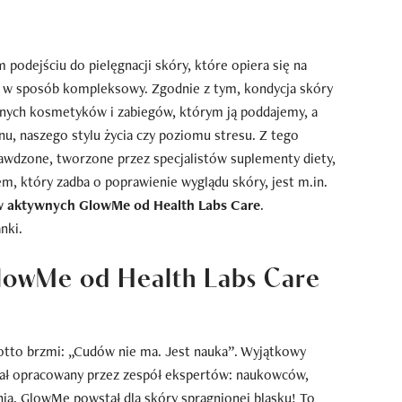
 podejściu do pielęgnacji skóry, które opiera się na
ią w sposób kompleksowy. Zgodnie z tym, kondycja skóry
anych kosmetyków i zabiegów, którym ją poddajemy, a
snu, naszego stylu życia czy poziomu stresu. Z tego
wdzone, tworzone przez specjalistów suplementy diety,
m, który zadba o poprawienie wyglądu skóry, jest m.in.
w aktywnych GlowMe od Health Labs Care
.
nki.
lowMe od Health Labs Care
otto brzmi: „Cudów nie ma. Jest nauka”. Wyjątkowy
ał opracowany przez zespół ekspertów: naukowców,
nia. GlowMe powstał dla skóry spragnionej blasku! To