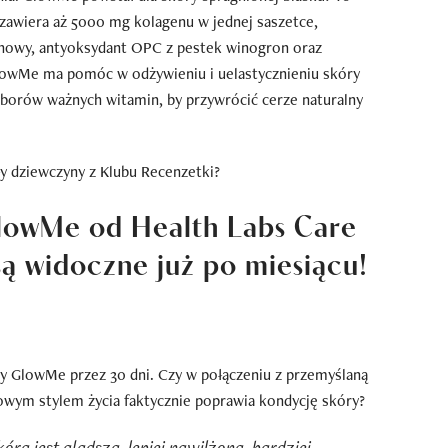
zawiera aż 5000 mg kolagenu w jednej saszetce,
onowy, antyoksydant OPC z pestek winogron oraz
GlowMe ma pomóc w odżywieniu i uelastycznieniu skóry
borów ważnych witamin, by przywrócić cerze naturalny
ły dziewczyny z Klubu Recenzetki?
lowMe od Health Labs Care
są widoczne już po miesiącu!
y GlowMe przez 30 dni. Czy w połączeniu z przemyślaną
rowym stylem życia faktycznie poprawia kondycję skóry?
ra jest gładsza, lepiej nawilżona, bardziej