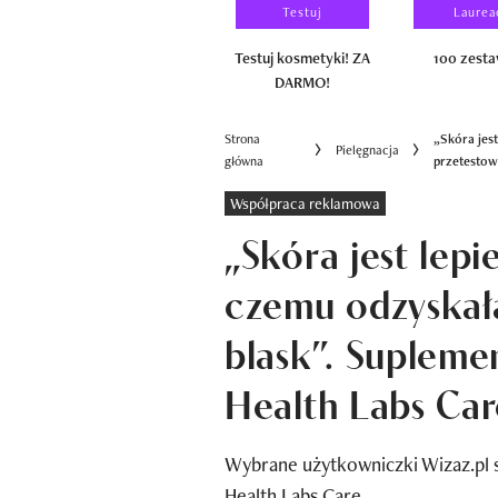
Wyniki testu
Testuj
Laurea
100 zestawów
Testuj kosmetyki! ZA
100 zest
DARMO!
Strona
„Skóra jest
Pielęgnacja
główna
przetestow
Współpraca reklamowa
„Skóra jest lepi
czemu odzyskała
blask”. Supleme
Health Labs Car
Wybrane użytkowniczki Wizaz.pl 
Health Labs Care.