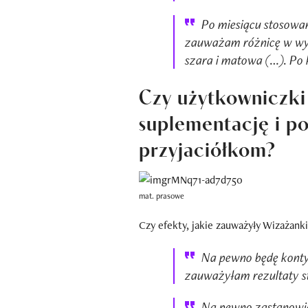
Po miesiącu stosowa
zauważam różnicę w wygl
szara i matowa (…). Po k
Czy użytkowniczki
suplementację i p
przyjaciółkom?
mat. prasowe
Czy efekty, jakie zauważyły Wizażank
Na pewno będę konty
zauważyłam rezultaty s
Na pewno zastanowię