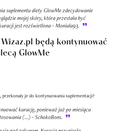
nia suplementu diety GlowMe zdecydowanie
ądzie mojej skóry, która przestała być
uracji jest rozświetlona – Moniula93.
 Wizaz.pl będą kontynuować
olecą GlowMe
i, przekonały je do kontynuowania suplementacji?
nuować kurację, ponieważ już po miesiącu
tosowania (…) – SchokoBons.
 się nad zakupem. Kuracja przyniosła