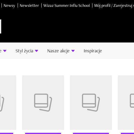
Newsy
Newsletter
Wizaz Summer Influ School
Mój profil / Zarejestruj 
e
Styl życia
Nasze akcje
Inspiracje
14