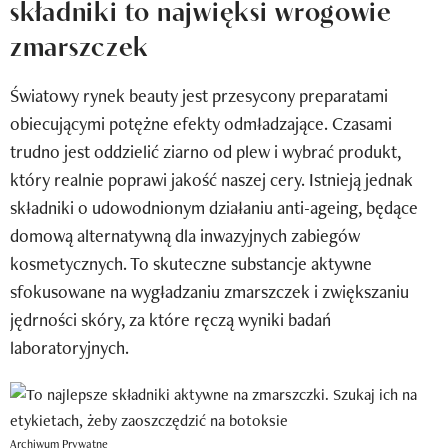
składniki to najwięksi wrogowie
Newsletter
zmarszczek
Wizaz Summer Influ School
Światowy rynek beauty jest przesycony preparatami
Mój profil / Zarejestruj się
obiecującymi potężne efekty odmładzające. Czasami
trudno jest oddzielić ziarno od plew i wybrać produkt,
który realnie poprawi jakość naszej cery. Istnieją jednak
składniki o udowodnionym działaniu anti-ageing, będące
domową alternatywną dla inwazyjnych zabiegów
kosmetycznych. To skuteczne substancje aktywne
sfokusowane na wygładzaniu zmarszczek i zwiększaniu
jędrności skóry, za które ręczą wyniki badań
laboratoryjnych.
Archiwum Prywatne