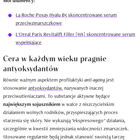
Moi ulubieńcy:
La Roche-Posay Hyalu B5 skoncentrowane serum
przeciwzmarszczkowe
L'Oreal Paris Revitalift Filler [HA] skoncentrowane serum
wypełniające
Cera w każdym wieku pragnie
antyoksydantów
Równie ważnym aspektem profilaktyki
anti-ageing
jest
stosowanie
antyoksydantów
, nazywanych inaczej
przeciwutleniaczami. To substancje aktywne będące
największym sojusznikiem
w walce z niszczycielskim
działaniem wolnych rodników, przyspieszających proces
starzenia się skóry. Nie wykazują "ekspresowego" działania,
szczególnie w kwestii zmniejszania widoczności zmarszczek.
Stosowane regularnie będą jednak stanowić swoistą tarczę