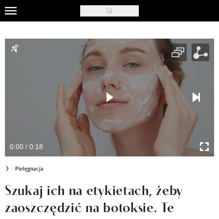
Skip
to
Uroda
main
content
Moda
Ślub i wesele
Styl życia
Nasze akcje
Inspiracje
0:00 / 0:18
Recenzje kosmetyków
Pielęgnacja
Klub Recenzentki
Szukaj ich na etykietach, żeby
zaoszczędzić na botoksie. Te
Newsy