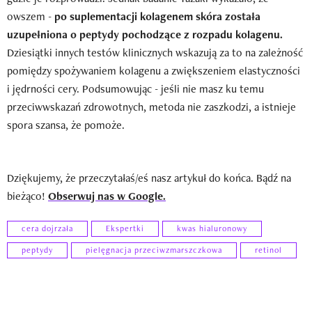
owszem -
po suplementacji kolagenem skóra została
uzupełniona o peptydy pochodzące z rozpadu kolagenu.
Dziesiątki innych testów klinicznych wskazują za to na zależność
pomiędzy spożywaniem kolagenu a zwiększeniem elastyczności
i jędrności cery. Podsumowując - jeśli nie masz ku temu
przeciwwskazań zdrowotnych, metoda nie zaszkodzi, a istnieje
spora szansa, że pomoże.
Dziękujemy, że przeczytałaś/eś nasz artykuł do końca. Bądź na
bieżąco!
Obserwuj nas w Google.
cera dojrzała
Ekspertki
kwas hialuronowy
peptydy
pielęgnacja przeciwzmarszczkowa
retinol