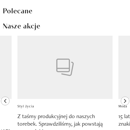
Polecane
Nasze akcje
Pokazywanie elementu 1 z 8
previous element
ne
Styl życia
Moda
Z taśmy produkcyjnej do naszych
15 la
torebek. Sprawdziliśmy, jak powstają
znak