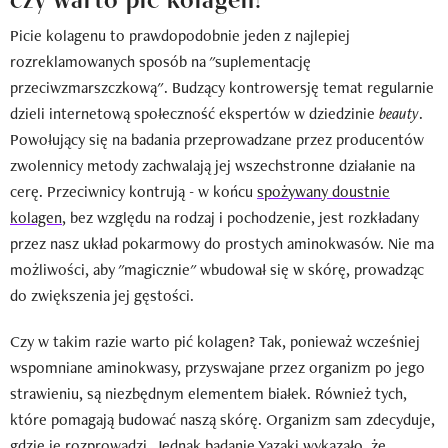
Picie kolagenu to prawdopodobnie jeden z najlepiej
rozreklamowanych sposób na "suplementację
przeciwzmarszczkową". Budzący kontrowersję temat regularnie
dzieli internetową społeczność ekspertów w dziedzinie
beauty
.
Powołujący się na badania przeprowadzane przez producentów
zwolennicy metody zachwalają jej wszechstronne działanie na
cerę. Przeciwnicy kontrują - w końcu
spożywany doustnie
kolagen
, bez względu na rodzaj i pochodzenie, jest rozkładany
przez nasz układ pokarmowy do prostych aminokwasów. Nie ma
możliwości, aby "magicznie" wbudował się w skórę, prowadząc
do zwiększenia jej gęstości.
Czy w takim razie warto pić kolagen? Tak, ponieważ wcześniej
wspomniane aminokwasy, przyswajane przez organizm po jego
strawieniu, są niezbędnym elementem białek. Również tych,
które pomagają budować naszą skórę. Organizm sam zdecyduje,
gdzie je rozprowadzi. Jednak badanie Yazaki wykazało, że