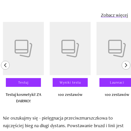
Zobacz więcej
Pokazywanie elementu 1 z 14
previous element
ne
Testuj
Wyniki testu
Laureaci
Testuj kosmetyki! ZA
100 zestawów
100 zestawów
DARMO!
Nie oszukujmy się - pielęgnacja przeciwzmarszczkowa to
najczęściej bieg na długi dystans. Powstawanie bruzd i linii jest