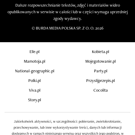
Dalsze rozpowszechnianie tekstów, zdjęć i materiałów wideo
opublikowanych w serwisie w całości lub w części wymaga uprzedniej
zgody wydawcy.
©
BURDA MEDIA POLSKA SP. Z O. O. 2026
Elle.pl
Kobieta.pl
Mamotoja.pl
Mojegotowanie.pl
National-geographic.pl
Party.pl
Polki.pl
Przyslijprzepis.pl
Viva.pl
Cocolita
Story.pl
Jakiekolwiek aktywności, w szczególności: pobieranie, zwielokrotnianie,
przechowywanie, lub inne wykorzystywanie treści, danych lub informacji
dostępnych w ramach niniejszego serwisu oraz wszystkich jego podstron, w