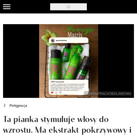
Skip
to
Uroda
main
content
Moda
Ślub i wesele
Styl życia
Nasze akcje
Inspiracje
WSPÓŁPRACA REKLAMOWA
Recenzje kosmetyków
Pielęgnacja
Klub Recenzentki
Ta pianka stymuluje włosy do
wzrostu. Ma ekstrakt pokrzywowy i
Newsy