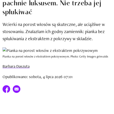
pachnie luksusem. Nie trzeba jej
Newsletter
spłukiwać
Wizaz Summer Influ School
Wcierki na porost włosów są skuteczne, ale uciążliwe w
Mój profil / Zarejestruj się
stosowaniu. Znalazłam ich godny zamiennik: pianka bez
spłukiwania z ekstraktem z pokrzywy w składzie.
Pianka na porost włosów z ekstraktem pokrzywowym. Photo: Getty Images grinvalds
Barbara Daszuta
Opublikowano: sobota, 4 lipca 2026 07:01
Udostępnij na facebook
E-mail do przyjaciela