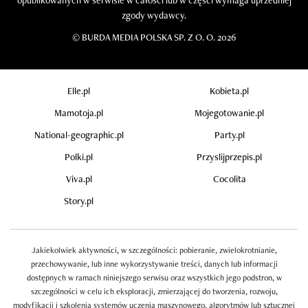
zgody wydawcy.
©
BURDA MEDIA POLSKA SP. Z O. O. 2026
Elle.pl
Kobieta.pl
Mamotoja.pl
Mojegotowanie.pl
National-geographic.pl
Party.pl
Polki.pl
Przyslijprzepis.pl
Viva.pl
Cocolita
Story.pl
Jakiekolwiek aktywności, w szczególności: pobieranie, zwielokrotnianie,
przechowywanie, lub inne wykorzystywanie treści, danych lub informacji
dostępnych w ramach niniejszego serwisu oraz wszystkich jego podstron, w
szczególności w celu ich eksploracji, zmierzającej do tworzenia, rozwoju,
modyfikacji i szkolenia systemów uczenia maszynowego, algorytmów lub sztucznej