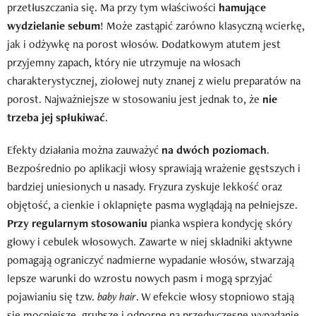
przetłuszczania się. Ma przy tym właściwości
hamujące
wydzielanie sebum
! Może zastąpić zarówno klasyczną wcierkę,
jak i odżywkę na porost włosów. Dodatkowym atutem jest
przyjemny zapach, który nie utrzymuje na włosach
charakterystycznej, ziołowej nuty znanej z wielu preparatów na
porost. Najważniejsze w stosowaniu jest jednak to, że
nie
trzeba jej spłukiwać
.
Efekty działania można zauważyć
na dwóch poziomach
.
Bezpośrednio po aplikacji włosy sprawiają wrażenie gęstszych i
bardziej uniesionych u nasady. Fryzura zyskuje lekkość oraz
objętość, a cienkie i oklapnięte pasma wyglądają na pełniejsze.
Przy regularnym stosowaniu
pianka wspiera kondycję skóry
głowy i cebulek włosowych. Zawarte w niej składniki aktywne
pomagają ograniczyć nadmierne wypadanie włosów, stwarzają
lepsze warunki do wzrostu nowych pasm i mogą sprzyjać
pojawianiu się tzw.
baby hair
. W efekcie włosy stopniowo stają
się mocniejsze, grubsze i odporne na przedwczesne wypadanie