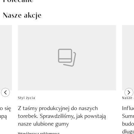
Nasze akcje
Pokazywanie elementu 1 z 8
previous element
ne
Styl życia
Nasze 
o się
Z taśmy produkcyjnej do naszych
Infl
upą
torebek. Sprawdziliśmy, jak powstają
Summ
nasze ulubione gumy
budo
dług
Współpraca reklamowa