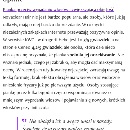
Pianka przeciw wypadaniu włosów i zwiększająca objętość
Novaclear Hair
nie jest bardzo popularna, ale osoby, które już ją
odkryły, mają o niej bardzo dobre zdanie. W różnych i
niezależnych zakątkach Internetu przeważają pozytywne opinie.
W serwisie KWC i w drogerii Hebe jest to
5/5 gwiazdek
, a na
stronie Ceneo
4,2/5 gwiazdek
, ale osoba, która dała nieco
niższą ocenę przyznała, że pianka
spełniła jej oczekiwanie
. Nie
wyznała jednak, czego jej zabrakło, aby mogła dać maksymalną
ocenę. W recenzjach użytkownicy najczęściej zwracają uwagę na
lekką formułę, brak efektu obciążenia włosów oraz widoczne
uniesienie fryzury już po pierwszym użyciu. Osoby stosujące
piankę przez kilka tygodni często wspominają również o
mniejszym wypadaniu włosów i pojawianiu się nowych, krótkich
włosków przy linii czoła.
Nie obciąża ich a wręcz unosi u nasady.
Świetnie się ja rozprowadza, ponieważ