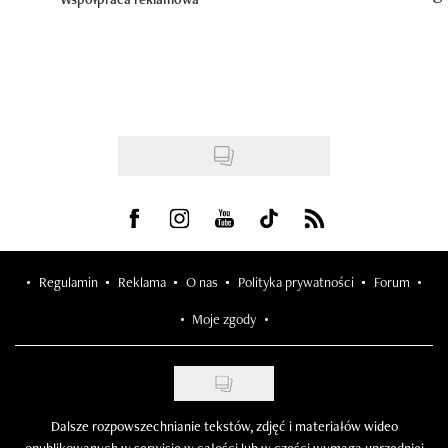
Visit us on Facebook
Visit us on Instagram
Visit us on Youtube
Visit us on Tiktok
Visit us on Rss
Regulamin
Reklama
O nas
Polityka prywatności
Forum
Moje zgody
Dalsze rozpowszechnianie tekstów, zdjęć i materiałów wideo
opublikowanych w serwisie w całości lub w części wymaga uprzedniej