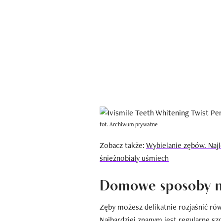
fot. Archiwum prywatne
Zobacz także:
Wybielanie zębów. Naj
śnieżnobiały uśmiech
Domowe sposoby n
Zęby możesz delikatnie rozjaśnić r
Najbardziej znanym jest regularne s