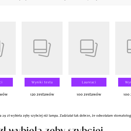
14
ci
Wyniki testu
Laureaci
Wyn
awów
120 zestawów
100 zestawów
100
za 29 zł wybiela zęby szybciej niż lampa. Zadziałał tak dobrze, że odwołałam stomatolo
zł wybiela zęby szybciej