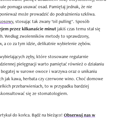
rmule pomaga usuwać osad. Pamiętaj jednak, że nie
ponieważ może prowadzić do podrażnienia szkliwa.
okosowy
, stosując tak zwany "oil pulling". Sposób
ejem przez kilkanaście minut
jakiś czas temu stał się
ch. Według zwolenników metody to sprawdzony,
, a co za tym idzie, delikatnie wybielenie zębów.
wybielających zęby, które stosowane regularnie
odziennej pielęgnacji warto pamiętać również o działaniu
ie bogatej w surowe owoce i warzywa oraz o unikaniu
ch jak kawa, herbata czy czerwone wino. Choć domowe
lkich przebarwieniach, to w przypadku bardziej
 skonsultować się ze stomatologiem.
artykuł do końca. Bądź na bieżąco!
Obserwuj nas w