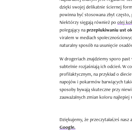
dzięki swojej delikatnie ściernej fo
powinna być stosowana zbyt często, 
Niektórzy sięgają również po
olej k
polegający na
przepłukiwaniu ust ol
viralem w mediach społecznościowy
naturalny sposób na usunięcie osadów
W drogeriach znajdziemy sporo past 
subtelnie rozjaśniają ich odcień. W c
profilaktycznym, na przykład o diec
napojów i pokarmów barwiących taki
sposoby bywają skuteczne przy niewie
zauważalnych zmian koloru najlepiej
Dziękujemy, że przeczytałaś/eś nasz 
Google.