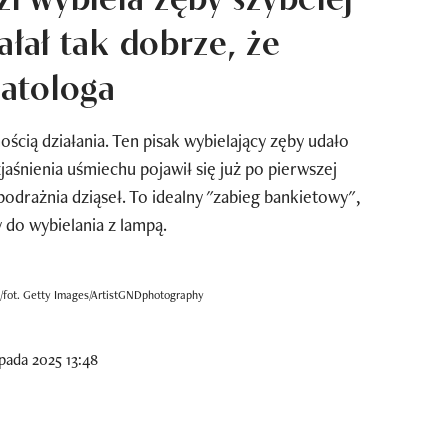
ałał tak dobrze, że
atologa
ścią działania. Ten pisak wybielający zęby udało
zjaśnienia uśmiechu pojawił się już po pierwszej
e podrażnia dziąseł. To idealny "zabieg bankietowy",
do wybielania z lampą.
pa/fot. Getty Images/ArtistGNDphotography
pada 2025 13:48