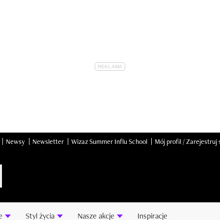
Newsy
Newsletter
Wizaz Summer Influ School
Mój profil / Zarejestruj 
e
Styl życia
Nasze akcje
Inspiracje