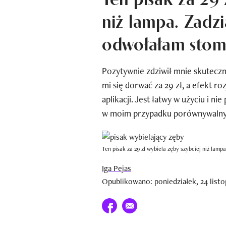
niż lampa. Zadzi
odwołałam stom
Pozytywnie zdziwił mnie skuteczno
mi się dorwać za 29 zł, a efekt ro
aplikacji. Jest łatwy w użyciu i ni
w moim przypadku porównywalny 
Ten pisak za 29 zł wybiela zęby szybciej niż lam
Iga Pejas
Opublikowano: poniedziałek, 24 listo
Udostępnij na facebook
E-mail do przyjaciela