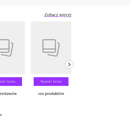
Zobacz więcej
next element
iki testu
Wyniki testu
Wyniki testu
 zestawów
100 produktów
150 zestawów
ga