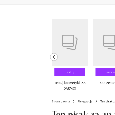
Pokazywanie elementów od 1 do 6 z 
previous element
Wyniki testu
Testuj
Laurea
100 zestawów
Testuj kosmetyki! ZA
100 zest
DARMO!
Strona główna
Pielęgnacja
Ten pisak 
Ten pisak za 29 