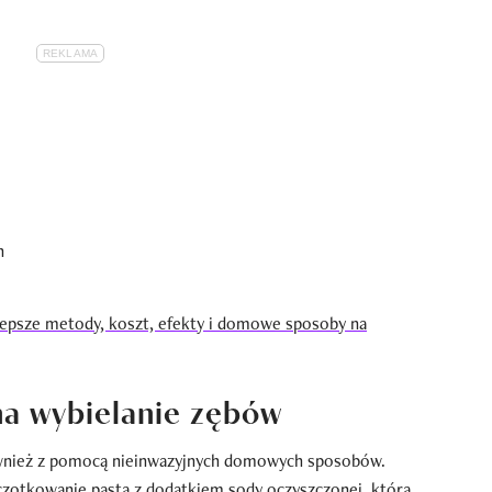
lepsze metody, koszt, efekty i domowe sposoby na
a wybielanie zębów
ównież z pomocą nieinwazyjnych domowych sposobów.
zczotkowanie pastą z dodatkiem sody oczyszczonej, która