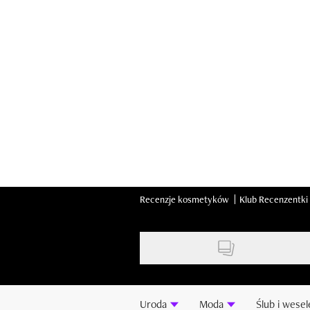
Skip
to
main
content
Recenzje kosmetyków
Klub Recenzentki
Uroda
Moda
Ślub i wesel