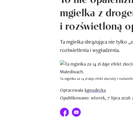
mgiełka z droger
i rozświetloną o
Ta mgiełka sbrązująca nie tylko 
rozświetlenia i wygładzenia.
Ta mgiełka za 14 zł daje efekt złocistej i rozświ
Opracowała
kgeodecka
Opublikowano: wtorek, 7 lipca 2026 
Udostępnij na facebook
E-mail do przyjaciela