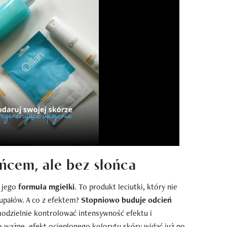
ńcem, ale bez słońca
t jego
formuła mgiełki
. To produkt leciutki, który nie
 upałów. A co z efektem?
Stopniowo buduje odcień
odzielnie kontrolować intensywność efektu i
o ważne, efekt ocieplonego kolorytu skóry widać już po