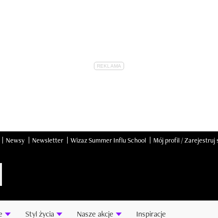
Newsy
Newsletter
Wizaz Summer Influ School
Mój profil / Zarejestruj 
e
Styl życia
Nasze akcje
Inspiracje