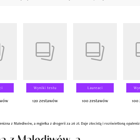
14
ci
Wyniki testu
Laureaci
Wyn
awów
120 zestawów
100 zestawów
100
enizna z Malediwów, a mgiełka z drogerii za 26 zł. Daje złocistą i rozświetloną opaleniz
na z Malediwów, a