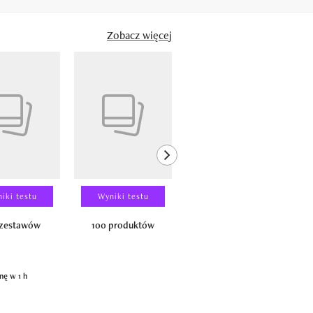
Zobacz więcej
next element
iki testu
Wyniki testu
Wyniki testu
 zestawów
100 produktów
150 zestawów
nę w 1 h