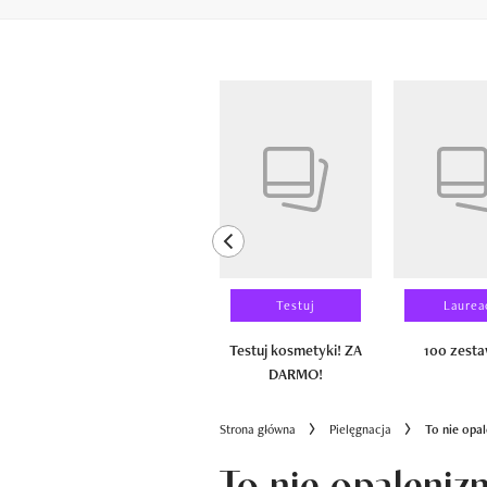
Pokazywanie elementów od 1 do 6 z 
previous element
Wyniki testu
Testuj
Laurea
100 zestawów
Testuj kosmetyki! ZA
100 zest
DARMO!
Strona główna
Pielęgnacja
To nie opal
To nie opaleniz