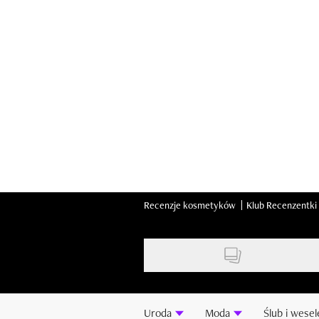
Skip
to
main
content
Recenzje kosmetyków
Klub Recenzentki
Uroda
Moda
Ślub i wesel