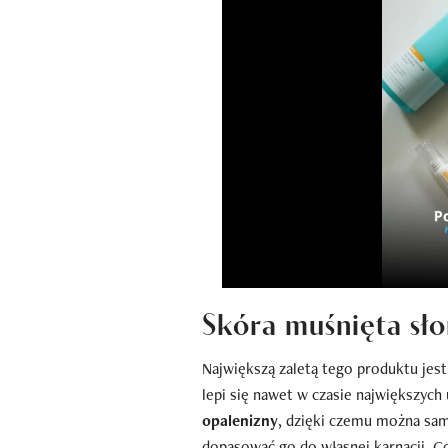
Skóra muśnięta sło
Największą zaletą tego produktu jes
lepi się nawet w czasie największych
opalenizny
, dzięki czemu można sam
dopasować go do własnej karnacji. C