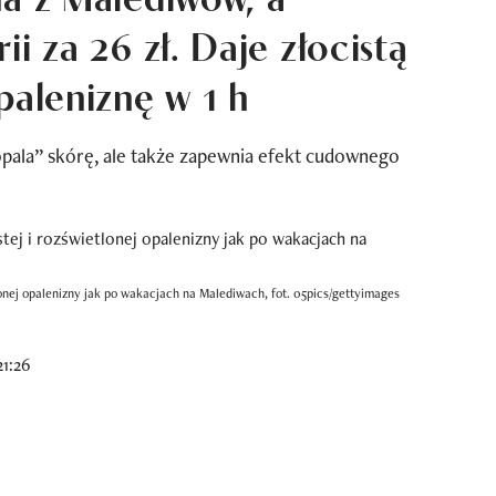
ii za 26 zł. Daje złocistą
paleniznę w 1 h
„opala” skórę, ale także zapewnia efekt cudownego
etlonej opalenizny jak po wakacjach na Malediwach, fot. 05pics/gettyimages
21:26