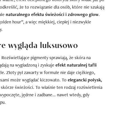
podkreślić, że to rozwiązanie dla osób, które nie szukają
ale
naturalnego efektu świeżości i zdrowego glow
.
olden hour”, a więc miękkiej, ciepłej i niezwykle
y.
re wygląda luksusowo
. Rozświetlające pigmenty sprawiają, że skóra na
dają na wygładzoną i zyskuje
efekt naturalnej tafli
le. Złoty pył zawarty w formule nie daje ciężkiego,
asami może wyglądać kiczowato. To
elegancki połysk,
 skórze świeżości. To właśnie ten rodzaj rozświetlenia
 wypoczęte, jędrne i zadbane... nawet wtedy, gdy
opu.