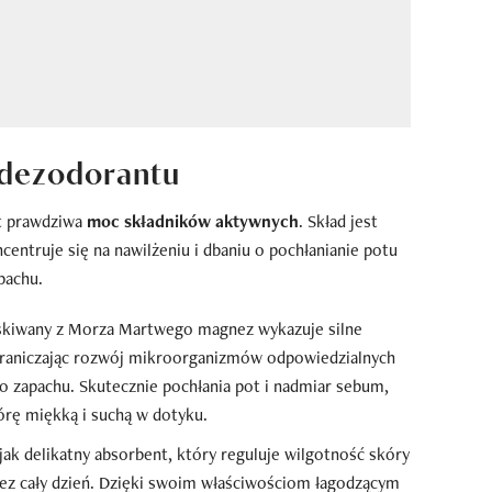
dezodorantu
st prawdziwa
moc składników aktywnych
. Skład jest
centruje się na nawilżeniu i dbaniu o pochłanianie potu
pachu.
yskiwany z Morza Martwego magnez wykazuje silne
graniczając rozwój mikroorganizmów odpowiedzialnych
 zapachu. Skutecznie pochłania pot i nadmiar sebum,
órę miękką i suchą w dotyku.
 jak delikatny absorbent, który reguluje wilgotność skóry
rzez cały dzień. Dzięki swoim właściwościom łagodzącym