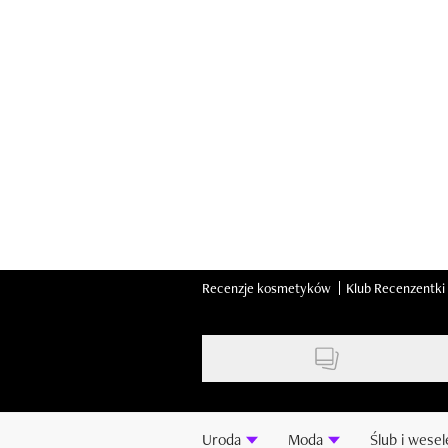
Skip
to
main
content
Recenzje kosmetyków
Klub Recenzentki
Uroda
Moda
Ślub i wesel