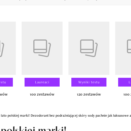
14
estu
Laureaci
Wyniki testu
L
awów
100 zestawów
120 zestawów
100
a lato polskiej marki! Dezodorant bez podrażniającej skóry sody pachnie jak luksusow
 polskiej marki!