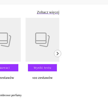
Zobacz więcej
next element
aureaci
Wyniki testu
Wyniki testu
 zestawów
100 zestawów
100 produktów
e ambrowe perfumy