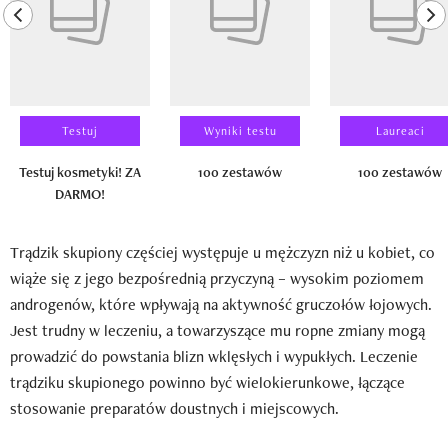
previous element
ne
Testuj
Wyniki testu
Laureaci
Testuj kosmetyki! ZA
100 zestawów
100 zestawów
DARMO!
Trądzik skupiony częściej występuje u mężczyzn niż u kobiet, co
wiąże się z jego bezpośrednią przyczyną – wysokim poziomem
androgenów, które wpływają na aktywność gruczołów łojowych.
Jest trudny w leczeniu, a towarzyszące mu ropne zmiany mogą
prowadzić do powstania blizn wklęsłych i wypukłych. Leczenie
trądziku skupionego powinno być wielokierunkowe, łączące
stosowanie preparatów doustnych i miejscowych.