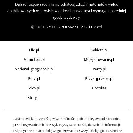
Dalsze rozpowszechnianie tekstów, zdjęć i materiałów wideo
opublikowanych w serwisie w całości lub w części wymaga uprzedniej
zgody wydawcy.
©
BURDA MEDIA POLSKA SP. Z O. O. 2026
Elle.pl
Kobieta.pl
Mamotoja.pl
Mojegotowanie.pl
National-geographic.pl
Party.pl
Polki.pl
Przyslijprzepis.pl
Viva.pl
Cocolita
Story.pl
Jakiekolwiek aktywności, w szczególności: pobieranie, zwielokrotnianie,
przechowywanie, lub inne wykorzystywanie treści, danych lub informacji
dostępnych w ramach niniejszego serwisu oraz wszystkich jego podstron, w