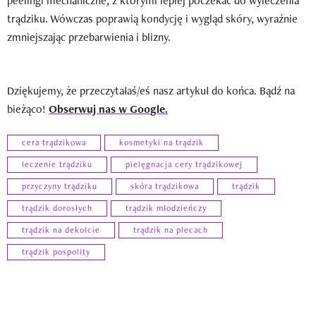
peelingi mechaniczne, z którymi lepiej poczekać do wyleczenia
trądziku. Wówczas poprawią kondycję i wygląd skóry, wyraźnie
zmniejszając przebarwienia i blizny.
Dziękujemy, że przeczytałaś/eś nasz artykuł do końca. Bądź na
bieżąco!
Obserwuj nas w Google.
cera trądzikowa
kosmetyki na trądzik
leczenie trądziku
pielęgnacja cery trądzikowej
przyczyny trądziku
skóra trądzikowa
trądzik
trądzik dorosłych
trądzik młodzieńczy
trądzik na dekolcie
trądzik na plecach
trądzik pospolity