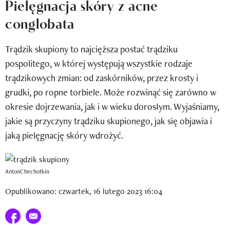
Pielęgnacja skóry z acne
Newsletter
conglobata
Wizaz Summer Influ School
Trądzik skupiony to najcięższa postać trądziku
Mój profil / Zarejestruj się
pospolitego, w której występują wszystkie rodzaje
trądzikowych zmian: od zaskórników, przez krosty i
grudki, po ropne torbiele. Może rozwinąć się zarówno w
okresie dojrzewania, jak i w wieku dorosłym. Wyjaśniamy,
jakie są przyczyny trądziku skupionego, jak się objawia i
jaką pielęgnację skóry wdrożyć.
AntonChechotkin
Opublikowano: czwartek, 16 lutego 2023 16:04
Udostępnij na facebook
E-mail do przyjaciela