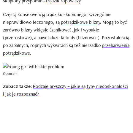
skupiony przypomina
trądzik ropowiczy
.
Częstą konsekwencją trądziku skupionego, szczególnie
nieprawidłowo leczonego, są
potrądzikowe blizny
. Mogą to być
zarówno blizny wklęsłe (zanikowe), jak i wypukłe
(przerostowe), a nawet duże keloidy (bliznowce). Pozostałością
po zapalnych, ropnych wykwitach są też nierzadko
przebarwienia
potrądzikowe
.
Obencem
Zobacz także:
Rodzaje pryszczy – jakie są typy niedoskonałości
i jak je rozpoznać?