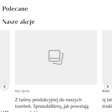
Polecane
Nasze akcje
Pokazywanie elementu 1 z 8
previous element
ne
Styl życia
Moda
Z taśmy produkcyjnej do naszych
15 la
torebek. Sprawdziliśmy, jak powstają
znak