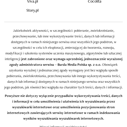
Viva.pl
Cocolita
Story.pl
Jakiekolwiek aktywności, w szczególności: pobieranie, zwielokrotnianie,
przechowywanie, lub inne wykorzystywanie treści, danych lub informacji
dostępnych w ramach niniejszego serwisu oraz wszystkich jego podstron, w
szczególności w celu ich eksploracji, zmierzającej do tworzenia, rozwoju,
modyfikacji i szkolenia systemów uczenia maszynowego, algorytmów lub sztucznej
inteligencji
jest zabronione oraz wymaga uprzedniej, jednoznacznie wyrażonej
zgody administratora serwisu – Burda Media Polska sp. z o.o.
Obowiązek
uzyskania wyraźnej i jednoznacznej zgody wymagany jest bez względu sposób
pobierania, zwielokrotniania, przechowywania lub innego wykorzystywania treści,
danych lub informacji dostępnych w ramach niniejszego serwisu oraz wszystkich
jego podstron, jak również bez względu na charakter tych treści, danych i informacji.
Powyższe nie dotyczy wyłącznie przypadków wykorzystywania treści, danych
i informacji w celu umożliwienia i ułatwienia ich wyszukiwania przez
wyszukiwarki internetowe oraz umożliwienia pozycjonowania stron
internetowych zawierających serwisy internetowe w ramach indeksowania
wyników wyszukiwania wyszukiwarek internetowych.
Więcej informacji znajdziesz
tutaj
.