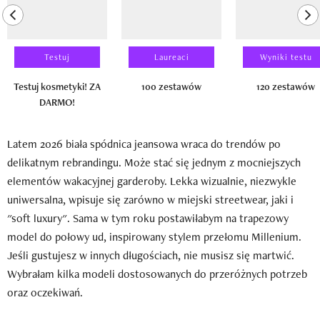
previous element
ne
Testuj
Laureaci
Wyniki testu
Testuj kosmetyki! ZA
100 zestawów
120 zestawów
DARMO!
Latem 2026 biała spódnica jeansowa wraca do trendów po
delikatnym rebrandingu. Może stać się jednym z mocniejszych
elementów wakacyjnej garderoby. Lekka wizualnie, niezwykle
uniwersalna, wpisuje się zarówno w miejski streetwear, jaki i
"soft luxury". Sama w tym roku postawiłabym na trapezowy
model do połowy ud, inspirowany stylem przełomu Millenium.
Jeśli gustujesz w innych długościach, nie musisz się martwić.
Wybrałam kilka modeli dostosowanych do przeróżnych potrzeb
oraz oczekiwań.