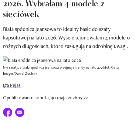
2026. Wybrałam 4 modele z
Newsletter
sieciówek
Wizaz Summer Influ School
Biała spódnica jeansowa to idealny basic do szafy
Mój profil / Zarejestruj się
kapsułowej na lato 2026. Wyselekcjonowałam 4 modele o
różnych długościach, które zasługują na odrobinę uwagi.
Nie szorty, a biała spódnica jeansowa przejmuje trendy na lato 2026/fot. Getty
Images/Daniel Zuchnik
Iga Pejas
Opublikowano: sobota, 30 maja 2026 15:22
Udostępnij na facebook
E-mail do przyjaciela