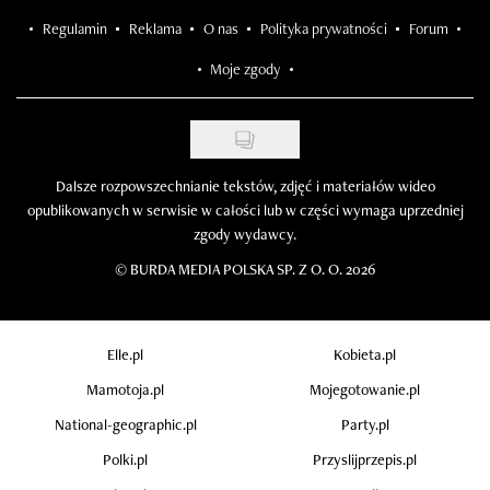
Regulamin
Reklama
O nas
Polityka prywatności
Forum
Moje zgody
Dalsze rozpowszechnianie tekstów, zdjęć i materiałów wideo
opublikowanych w serwisie w całości lub w części wymaga uprzedniej
zgody wydawcy.
©
BURDA MEDIA POLSKA SP. Z O. O. 2026
Elle.pl
Kobieta.pl
Mamotoja.pl
Mojegotowanie.pl
National-geographic.pl
Party.pl
Polki.pl
Przyslijprzepis.pl