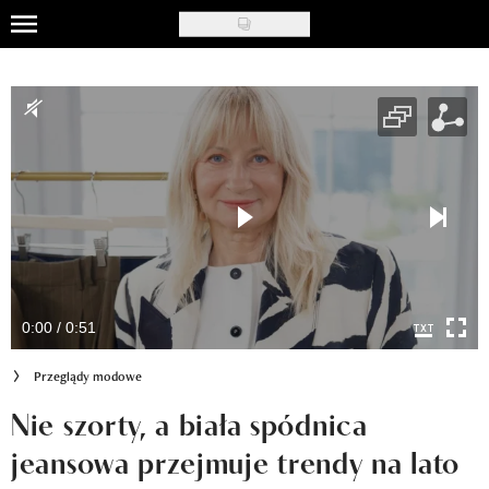
Skip
to
Uroda
main
content
Moda
Ślub i wesele
Styl życia
Nasze akcje
Inspiracje
0:00 / 0:51
Recenzje kosmetyków
Przeglądy modowe
Klub Recenzentki
Nie szorty, a biała spódnica
jeansowa przejmuje trendy na lato
Newsy