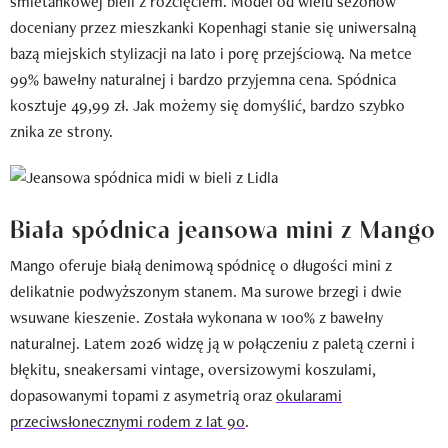
śmietankowej bieli z rozcięciem. Model od wielu sezonów
doceniany przez mieszkanki Kopenhagi stanie się uniwersalną
bazą miejskich stylizacji na lato i porę przejściową. Na metce
99% bawełny naturalnej i bardzo przyjemna cena. Spódnica
kosztuje 49,99 zł. Jak możemy się domyślić, bardzo szybko
znika ze strony.
Biała spódnica jeansowa mini z Mango
Mango oferuje białą denimową spódnicę o długości mini z
delikatnie podwyższonym stanem. Ma surowe brzegi i dwie
wsuwane kieszenie. Została wykonana w 100% z bawełny
naturalnej. Latem 2026 widzę ją w połączeniu z paletą czerni i
błękitu, sneakersami vintage, oversizowymi koszulami,
dopasowanymi topami z asymetrią oraz
okularami
przeciwsłonecznymi rodem z lat 90
.