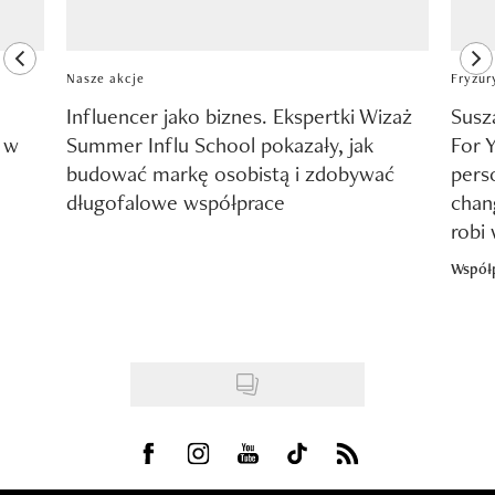
previous element
ne
Nasze akcje
Fryzur
Influencer jako biznes. Ekspertki Wizaż
Susz
y w
Summer Influ School pokazały, jak
For 
budować markę osobistą i zdobywać
pers
długofalowe współprace
chang
robi
Współ
Visit us on Facebook
Visit us on Instagram
Visit us on Youtube
Visit us on Tiktok
Visit us on Rss