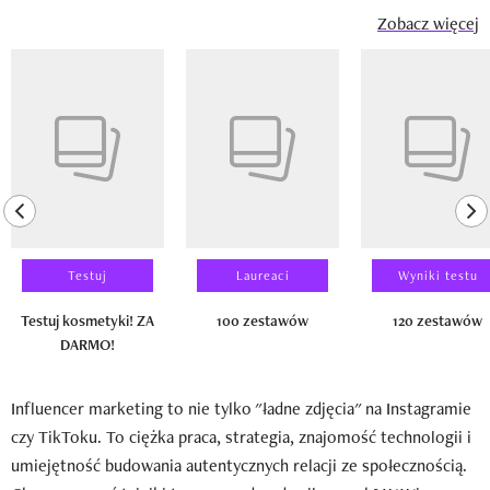
Zobacz więcej
Pokazywanie elementu 1 z 14
previous element
ne
Testuj
Laureaci
Wyniki testu
Testuj kosmetyki! ZA
100 zestawów
120 zestawów
DARMO!
Influencer marketing to nie tylko "ładne zdjęcia" na Instagramie
czy TikToku. To ciężka praca, strategia, znajomość technologii i
umiejętność budowania autentycznych relacji ze społecznością.