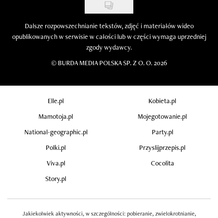
Dalsze rozpowszechnianie tekstów, zdjęć i materiałów wideo
opublikowanych w serwisie w całości lub w części wymaga uprzedniej
zgody wydawcy.
©
BURDA MEDIA POLSKA SP. Z O. O. 2026
Elle.pl
Kobieta.pl
Mamotoja.pl
Mojegotowanie.pl
National-geographic.pl
Party.pl
Polki.pl
Przyslijprzepis.pl
Viva.pl
Cocolita
Story.pl
Jakiekolwiek aktywności, w szczególności: pobieranie, zwielokrotnianie,