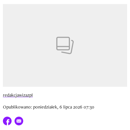
Newsletter
Wizaz Summer Influ School
Mój profil / Zarejestruj się
redakcjawizazpl
Opublikowano: poniedziałek, 6 lipca 2026 07:30
Udostępnij na facebook
E-mail do przyjaciela