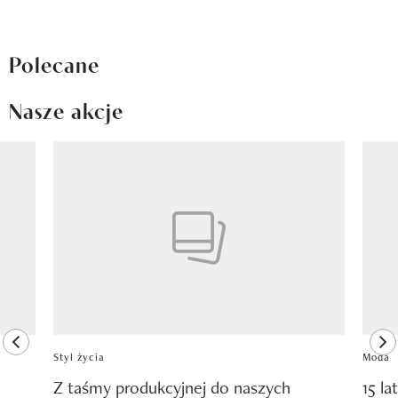
Polecane
Nasze akcje
Pokazywanie elementu 1 z 8
previous element
ne
Styl życia
Moda
Z taśmy produkcyjnej do naszych
15 la