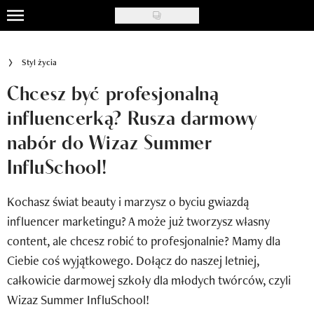
Skip
to
Uroda
main
Styl życia
content
Moda
Chcesz być profesjonalną
Ślub i wesele
influencerką? Rusza darmowy
nabór do Wizaz Summer
Styl życia
InfluSchool!
Nasze akcje
Kochasz świat beauty i marzysz o byciu gwiazdą
Inspiracje
influencer marketingu? A może już tworzysz własny
Recenzje kosmetyków
content, ale chcesz robić to profesjonalnie? Mamy dla
Ciebie coś wyjątkowego. Dołącz do naszej letniej,
Klub Recenzentki
całkowicie darmowej szkoły dla młodych twórców, czyli
Newsy
Wizaz Summer InfluSchool!