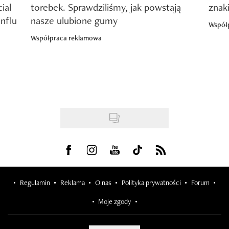
ial
torebek. Sprawdziliśmy, jak powstają
znak
nflu
nasze ulubione gumy
Współ
Współpraca reklamowa
Visit us on Facebook
Visit us on Instagram
Visit us on Youtube
Visit us on Tiktok
Visit us on Rss
Regulamin
Reklama
O nas
Polityka prywatności
Forum
Moje zgody