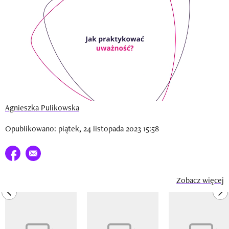
Newsletter
Wizaz Summer Influ School
Mój profil / Zarejestruj się
Agnieszka Pulikowska
Opublikowano: piątek, 24 listopada 2023 15:58
Udostępnij na facebook
E-mail do przyjaciela
Zobacz więcej
previous element
ne
Pokazywanie elementu 1 z 14