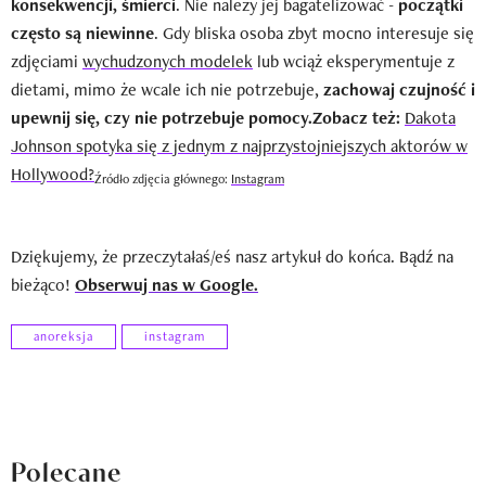
konsekwencji, śmierci
. Nie należy jej bagatelizować -
początki
często są niewinne
. Gdy bliska osoba zbyt mocno interesuje się
zdjęciami
wychudzonych modelek
lub wciąż eksperymentuje z
dietami, mimo że wcale ich nie potrzebuje,
zachowaj czujność i
upewnij się, czy nie potrzebuje pomocy.
Zobacz też:
Dakota
Johnson spotyka się z jednym z najprzystojniejszych aktorów w
Hollywood?
Źródło zdjęcia głównego:
Instagram
Dziękujemy, że przeczytałaś/eś nasz artykuł do końca. Bądź na
bieżąco!
Obserwuj nas w Google.
anoreksja
instagram
Polecane