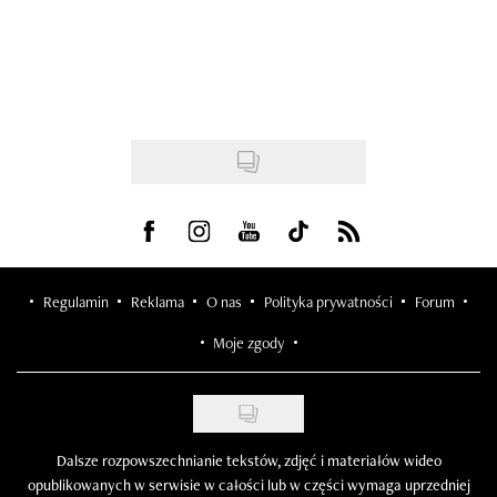
Visit us on Facebook
Visit us on Instagram
Visit us on Youtube
Visit us on Tiktok
Visit us on Rss
Regulamin
Reklama
O nas
Polityka prywatności
Forum
Moje zgody
Dalsze rozpowszechnianie tekstów, zdjęć i materiałów wideo
opublikowanych w serwisie w całości lub w części wymaga uprzedniej