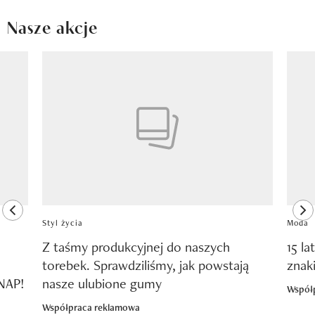
Nasze akcje
Pokazywanie elementu 1 z 8
previous element
ne
Styl życia
Moda
Z taśmy produkcyjnej do naszych
15 la
torebek. Sprawdziliśmy, jak powstają
znak
SNAP!
nasze ulubione gumy
Współ
Współpraca reklamowa