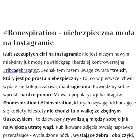
#Bonespiration - niebezpieczna moda
na Instagramie
Kult szczupłych ciał na Instagramie
nie jest niczym nowym -
miałyśmy już
modę na #thickgap
i bardziej kontrowersyjną
#ribcagebragging
. Jednak tym razem uwagę zwraca
"trend",
który jest po prostu niebezpieczny
- to, co w pierwszej chwili
wydaje się kolejną zabawą, ma
drugie dno
. Powiedzmy sobie
wprost:
bardzo ponure
.Mowa o popularyzacji hashtagów
#bonespiration i #thinspiration
, których używają odchudzające
się kobiety. Niestety
nie chodzi tu o walkę ze zbędnym
tłuszczykiem
- te dziewczyny
rywalizują między sobą o jak
największą utratę wagi
. Publikowane zdjęcia bywają naprawdę
przerażające - wychudzone nóżki,
wystające żebra i obojczyki
,