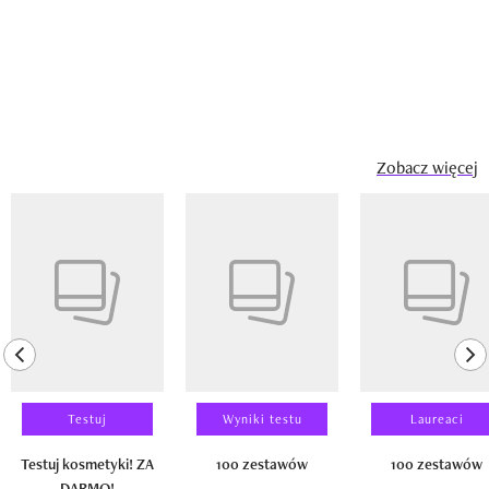
Zobacz więcej
Pokazywanie elementu 1 z 14
previous element
ne
Testuj
Wyniki testu
Laureaci
Testuj kosmetyki! ZA
100 zestawów
100 zestawów
DARMO!