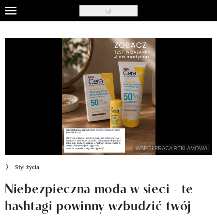
Skip
to
Uroda
main
content
Moda
Ślub i wesele
Styl życia
Nasze akcje
Inspiracje
WSPÓŁPRACA REKLAMOWA
Recenzje kosmetyków
Styl życia
Klub Recenzentki
Niebezpieczna moda w sieci - te
hashtagi powinny wzbudzić twój
Newsy