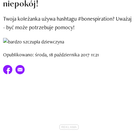
niepokój!
Newsletter
Twoja koleżanka używa hashtagu #bonespiration? Uważaj
Wizaz Summer Influ School
- być może potrzebuje pomocy!
Mój profil / Zarejestruj się
Opublikowano: środa, 18 października 2017 11:21
Udostępnij na facebook
E-mail do przyjaciela