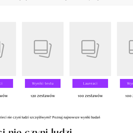
14
ci
Wyniki testu
Laureaci
Wyn
awów
120 zestawów
100 zestawów
100
zieci nie czyni ludzi szczęśliwymi? Poznaj najnowsze wyniki badań
i nie czyni ludzi