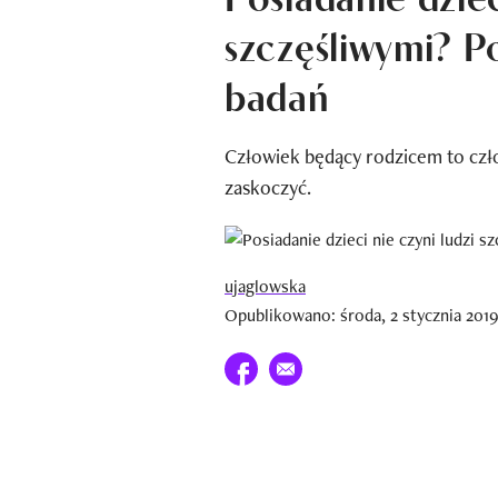
szczęśliwymi? P
badań
Człowiek będący rodzicem to czł
zaskoczyć.
ujaglowska
Opublikowano: środa, 2 stycznia 2019
Udostępnij na facebook
E-mail do przyjaciela