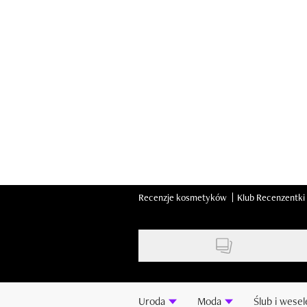
Skip
to
main
content
Recenzje kosmetyków
Klub Recenzentki
Uroda
Moda
Ślub i wesel