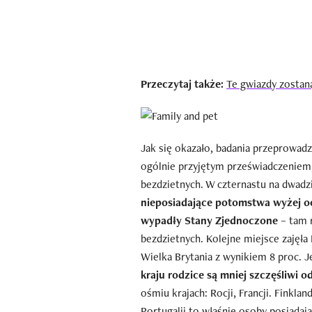
Przeczytaj także:
Te gwiazdy zostan
Jak się okazało, badania przeprowad
ogólnie przyjętym przeświadczeniem, 
bezdzietnych. W czternastu na dwadz
nieposiadające potomstwa wyżej oc
wypadły Stany Zjednoczone
– tam r
bezdzietnych. Kolejne miejsce zajęła I
Wielka Brytania z wynikiem 8 proc. Je
kraju rodzice są mniej szczęśliwi o
ośmiu krajach: Rocji, Francji. Finklan
Portugalii to właśnie osoby posiada