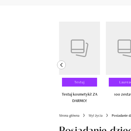
Pokazywanie elementów od 1 do 6 z 
previous element
Wyniki testu
Testuj
Laurea
100 zestawów
Testuj kosmetyki! ZA
100 zest
DARMO!
Strona główna
Styl życia
Posiadanie d
Posiadanie dziec