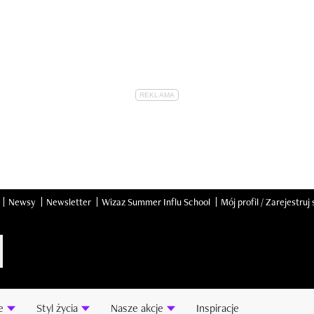
Newsy
Newsletter
Wizaz Summer Influ School
Mój profil / Zarejestruj 
e
Styl życia
Nasze akcje
Inspiracje