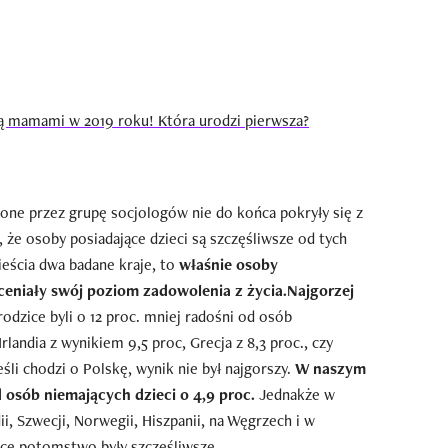
ą mamami w 2019 roku! Która urodzi pierwsza?
zone przez grupę socjologów nie do końca pokryły się z
że osoby posiadające dzieci są szczęśliwsze od tych
ieścia dwa badane kraje, to
właśnie osoby
eniały swój poziom zadowolenia z życia.
Najgorzej
odzice byli o 12 proc. mniej radośni od osób
rlandia z wynikiem 9,5 proc, Grecja z 8,3 proc., czy
śli chodzi o Polskę, wynik nie był najgorszy.
W naszym
d osób niemających dzieci o 4,9 proc.
Jednakże w
dii, Szwecji, Norwegii, Hiszpanii, na Węgrzech i w
jące potomstwo były szczęśliwsze.