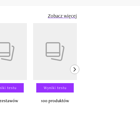
Zobacz więcej
next element
iki testu
Wyniki testu
Wyniki testu
 zestawów
100 produktów
150 zestawów