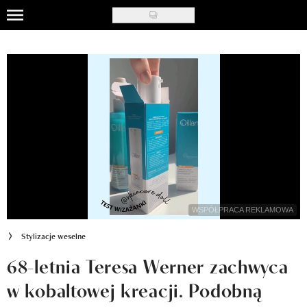
Skip
to
Uroda
main
content
Moda
Ślub i wesele
Styl życia
Nasze akcje
Inspiracje
WSPÓŁPRACA REKLAMOWA
Recenzje kosmetyków
Stylizacje weselne
Klub Recenzentki
68-letnia Teresa Werner zachwyca
w kobaltowej kreacji. Podobną
Newsy