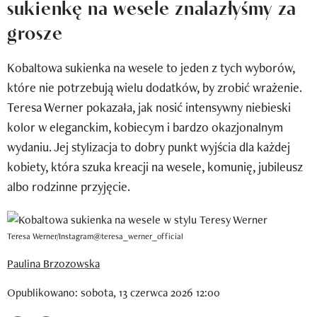
sukienkę na wesele znalazłyśmy za
Newsletter
grosze
Wizaz Summer Influ School
Kobaltowa sukienka na wesele to jeden z tych wyborów,
Mój profil / Zarejestruj się
które nie potrzebują wielu dodatków, by zrobić wrażenie.
Teresa Werner pokazała, jak nosić intensywny niebieski
kolor w eleganckim, kobiecym i bardzo okazjonalnym
wydaniu. Jej stylizacja to dobry punkt wyjścia dla każdej
kobiety, która szuka kreacji na wesele, komunię, jubileusz
albo rodzinne przyjęcie.
Teresa Werner/Instagram@teresa_werner_official
Paulina Brzozowska
Opublikowano: sobota, 13 czerwca 2026 12:00