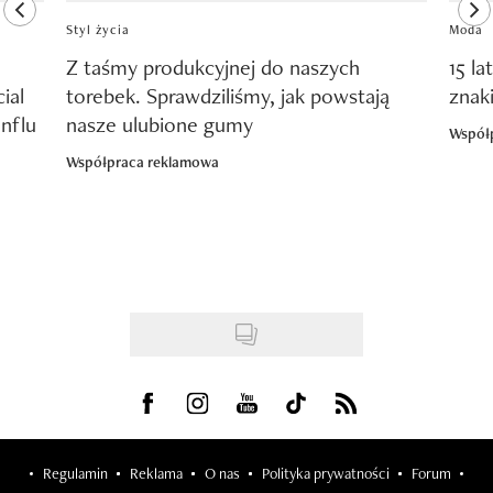
previous element
ne
Styl życia
Moda
Z taśmy produkcyjnej do naszych
15 la
ial
torebek. Sprawdziliśmy, jak powstają
znak
nflu
nasze ulubione gumy
Współ
Współpraca reklamowa
Visit us on Facebook
Visit us on Instagram
Visit us on Youtube
Visit us on Tiktok
Visit us on Rss
Regulamin
Reklama
O nas
Polityka prywatności
Forum