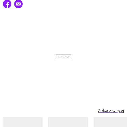
Udostępnij na facebook
E-mail do przyjaciela
Zobacz więcej
Pokazywanie elementu 1 z 14