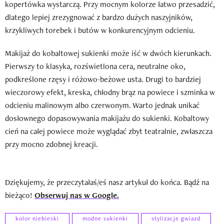
kopertówka wystarczą. Przy mocnym kolorze łatwo przesadzić,
dlatego lepiej zrezygnować z bardzo dużych naszyjników,
krzykliwych torebek i butów w konkurencyjnym odcieniu.
Makijaż do kobaltowej sukienki może iść w dwóch kierunkach.
Pierwszy to klasyka, rozświetlona cera, neutralne oko,
podkreślone rzęsy i różowo-beżowe usta. Drugi to bardziej
wieczorowy efekt, kreska, chłodny brąz na powiece i szminka w
odcieniu malinowym albo czerwonym. Warto jednak unikać
dosłownego dopasowywania makijażu do sukienki. Kobaltowy
cień na całej powiece może wyglądać zbyt teatralnie, zwłaszcza
przy mocno zdobnej kreacji.
Dziękujemy, że przeczytałaś/eś nasz artykuł do końca. Bądź na
bieżąco!
Obserwuj nas w Google.
kolor niebieski
modne sukienki
stylizacje gwiazd