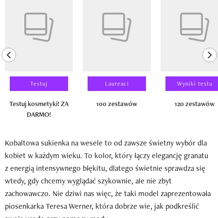
previous element
ne
Testuj
Laureaci
Wyniki testu
Testuj kosmetyki! ZA
100 zestawów
120 zestawów
DARMO!
Kobaltowa sukienka na wesele to od zawsze świetny wybór dla
kobiet w każdym wieku. To kolor, który łączy elegancję granatu
z energią intensywnego błękitu, dlatego świetnie sprawdza się
wtedy, gdy chcemy wyglądać szykownie, ale nie zbyt
zachowawczo. Nie dziwi nas więc, że taki model zaprezentowała
piosenkarka Teresa Werner, która dobrze wie, jak podkreślić